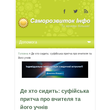
Головна
» Де хто сидить: суфійська притча про вчителя та
Ви є тут
його учнів
Де хто сидить: суфійська
притча про вчителя та
його учнів