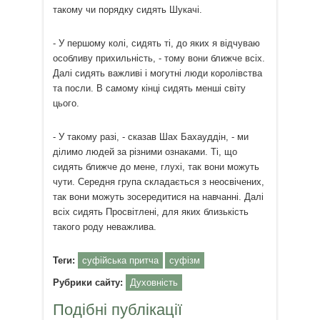
такому чи порядку сидять Шукачі.
- У першому колі, сидять ті, до яких я відчуваю
особливу прихильність, - тому вони ближче всіх.
Далі сидять важливі і могутні люди королівства
та посли. В самому кінці сидять менші світу
цього.
- У такому разі, - сказав Шах Бахауддін, - ми
ділимо людей за різними ознаками. Ті, що
сидять ближче до мене, глухі, так вони можуть
чути. Середня група складається з неосвічених,
так вони можуть зосередитися на навчанні. Далі
всіх сидять Просвітлені, для яких близькість
такого роду неважлива.
Теги:
суфійська притча
суфізм
Рубрики сайту:
Духовність
Подібні публікації