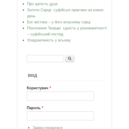
Про зрілість душі
Золоте Серце: суфійські практики на кожен
день
Бог містика – у його власному серці
Поклоніння Творцю: єдність у різноманітності
– суфійський погляд
Усвідомленість у всьому
Пошук
Пошукова форма
ВХІД
Користувач
*
Пароль
*
Зареєструватися