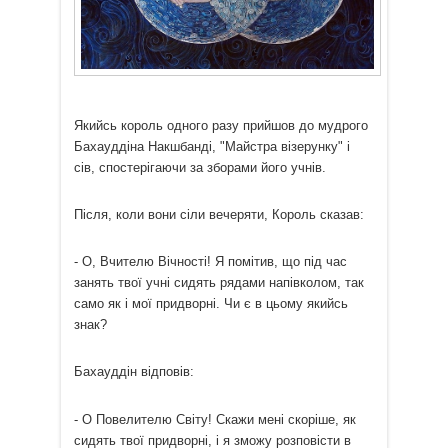
Якийсь король одного разу прийшов до мудрого
Бахауддіна Накшбанді, "Майстра візерунку" і
сів, спостерігаючи за зборами його учнів.
Після, коли вони сіли вечеряти, Король сказав:
- О, Вчителю Вічності! Я помітив, що під час
занять твої учні сидять рядами напівколом, так
само як і мої придворні. Чи є в цьому якийсь
знак?
Бахауддін відповів:
- О Повелителю Світу! Скажи мені скоріше, як
сидять твої придворні, і я зможу розповісти в