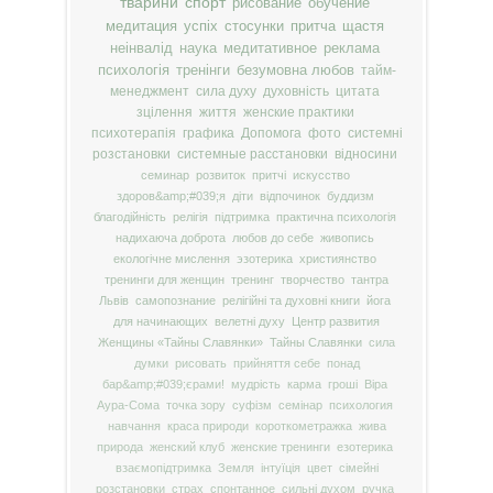
тварини
спорт
рисование
обучение
медитация
успіх
стосунки
притча
щастя
неінвалід
наука
медитативное
реклама
психологія
тренінги
безумовна любов
тайм-
менеджмент
сила духу
духовність
цитата
зцілення
життя
женские практики
психотерапія
графика
Допомога
фото
системні
розстановки
системные расстановки
відносини
семинар
розвиток
притчі
искусство
здоров&amp;#039;я
діти
відпочинок
буддизм
благодійність
релігія
підтримка
практична психологія
надихаюча доброта
любов до себе
живопись
екологічне мислення
эзотерика
християнство
тренинги для женщин
тренинг
творчество
тантра
Львів
самопознание
релігійні та духовні книги
йога
для начинающих
велетні духу
Центр развития
Женщины «Тайны Славянки»
Тайны Славянки
сила
думки
рисовать
прийняття себе
понад
бар&amp;#039;єрами!
мудрість
карма
гроші
Віра
Аура-Сома
точка зору
суфізм
семінар
психология
навчання
краса природи
короткометражка
жива
природа
женский клуб
женские тренинги
езотерика
взаємопідтримка
Земля
інтуїція
цвет
сімейні
розстановки
страх
спонтанное
сильні духом
ручка