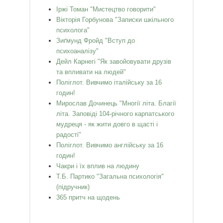
Іржі Томан "Мистецтво говорити"
Вікторія Горбунова "Записки шкільного
психолога"
Зиґмунд Фройд "Вступ до
психоаналізу"
Дейл Карнегі "Як завойовувати друзів
та впливати на людей"
Поліглот. Вивчимо італійську за 16
годин!
Мирослав Дочинець "Многії літа. Благії
літа. Заповіді 104-річного карпатського
мудреця - як жити довго в щасті і
радості"
Поліглот. Вивчимо англійську за 16
годин!
Чакри і їх вплив на людину
Т.Б. Партико "Загальна психологія"
(підручник)
365 притч на щодень