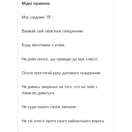
Мідні правила:
Моє свідоме "Я":
Вважай свій обов'язок священним.
Будь ввічливим з усіма.
Не роби нічого, що приведе до мук совісті.
Охоче простягай руку допомоги нужденним.
Не дивись зверхньо на того, хто на тебе з
повагою дивиться.
Не суди іншого своїм законом.
Не таї злості проти свого найлютішого ворога.