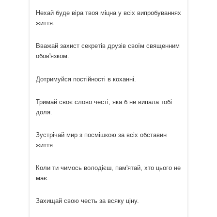
Нехай буде віра твоя міцна у всіх випробуваннях
життя.
Вважай захист секретів друзів своїм священним
обов'язком.
Дотримуйся постійності в коханні.
Тримай своє слово честі, яка б не випала тобі
доля.
Зустрічай мир з посмішкою за всіх обставин
життя.
Коли ти чимось володієш, пам'ятай, хто цього не
має.
Захищай свою честь за всяку ціну.