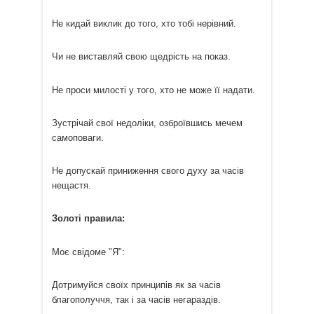
Не кидай виклик до того, хто тобі нерівний.
Чи не виставляй свою щедрість на показ.
Не проси милості у того, хто не може її надати.
Зустрічай свої недоліки, озброївшись мечем
самоповаги.
Не допускай приниження свого духу за часів
нещастя.
Золоті правила:
Моє свідоме "Я":
Дотримуйся своїх принципів як за часів
благополуччя, так і за часів негараздів.