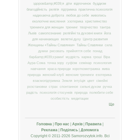
здоров&amp;#039;я
діти
відпочинок
буддизм
благодійність
релігія
підтримка
практична психологія
надихаюча доброта
любов до себе
живопись
екологічне мислення
эзотерика
християнство
тренинги для женщин
тренинг
творчество
тантра
Львів
самопознание
релігійні та духовні книги
йога
для начинающих
велетні духу
Центр развития
Женщины «Тайны Славянки»
Тайны Славянки
сила
думки
рисовать
прийняття себе
понад
бар&amp;#039;єрами!
мудрість
карма
гроші
Віра
Аура-Сома
точка зору
суфізм
семінар
психология
навчання
краса природи
короткометражка
жива
природа
женский клуб
женские тренинги
езотерика
взаємопідтримка
Земля
інтуїція
цвет
сімейні
розстановки
страх
спонтанное
сильні духом
ручка
радість
психологія стосунків
природа
полюбити себе
особистість
медитации
Ще
Головна
|
Про нас
|
Архів
|
Правила
|
Реклама
|
Поділись
|
Допомога
Copyright © 2011-2026 Samorozvytok.info. Всі