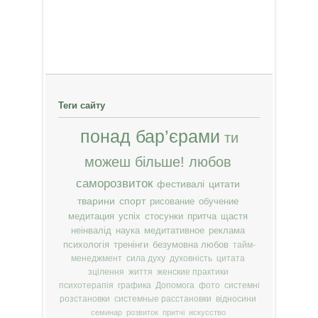
Теги сайту
понад бар’єрами
ти
можеш більше!
любов
саморозвиток
фестивалі
цитати
тварини
спорт
рисование
обучение
медитация
успіх
стосунки
притча
щастя
неінвалід
наука
медитативное
реклама
психологія
тренінги
безумовна любов
тайм-
менеджмент
сила духу
духовність
цитата
зцілення
життя
женские практики
психотерапія
графика
Допомога
фото
системні
розстановки
системные расстановки
відносини
семинар
розвиток
притчі
искусство