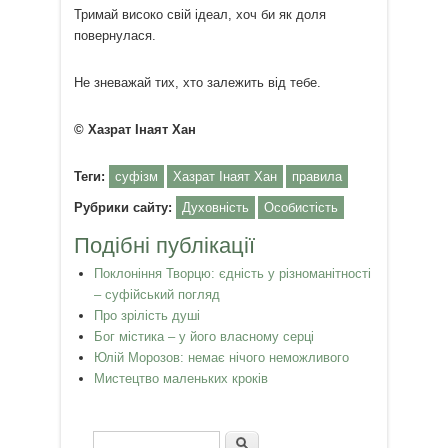
Тримай високо свій ідеал, хоч би як доля
повернулася.
Не зневажай тих, хто залежить від тебе.
©
Хазрат Інаят Хан
Теги:
суфізм
Хазрат Інаят Хан
правила
Рубрики сайту:
Духовність
Особистість
Подібні публікації
Поклоніння Творцю: єдність у різноманітності
– суфійський погляд
Про зрілість душі
Бог містика – у його власному серці
Юлій Морозов: немає нічого неможливого
Мистецтво маленьких кроків
Пошук
Пошукова форма