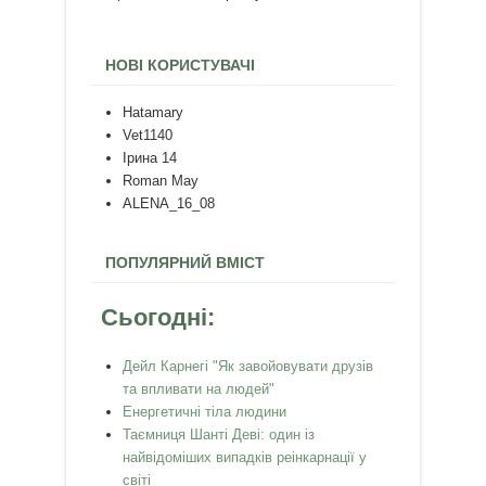
НОВІ КОРИСТУВАЧІ
Hatamary
Vet1140
Ірина 14
Roman May
ALENA_16_08
ПОПУЛЯРНИЙ ВМІСТ
Сьогодні:
Дейл Карнегі "Як завойовувати друзів
та впливати на людей"
Енергетичні тіла людини
Таємниця Шанті Деві: один із
найвідоміших випадків реінкарнації у
світі