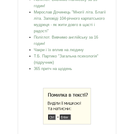
годин!
Мирослав Дочинець "Многії літа. Благії
літа. Заповіді 104-річного карпатського
мудреця - як жити довго в щасті і
радості"
Поліглот. Вивчимо англійську за 16
годин!
Чакри і їх вплив на людину
Т.Б. Партико "Загальна психологія"
(підручник)
365 притч на щодень