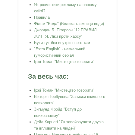
Як розмістити рекламу на нашому
сайті?
Правила
Фільм "Вода" (Велика таємниця води)
Джордан Б. Пітерсон "12 ПРАВИЛ
ЖИТТЯ. Ліки проти хаосу"
Бути тут без внутрішнього там
"Extra English" - навчальний
гумористичний серіал
Іржі Томан "Мистецтво говорити"
За весь час:
Іржі Томан "Мистецтво говорити"
Вікторія Горбунова "Записки шкільного
психолога"
Зиґмунд Фройд "Вступ до
психоаналізу"
Дейл Карнегі "Як завойовувати друзів
та впливати на людей"
Поліглот. Вивчимо італійську за 16