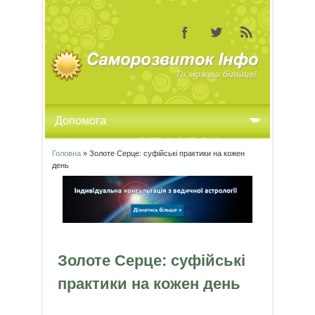
Головна
» Золоте Серце: суфійські практики на кожен
Ви є тут
день
Золоте Серце: суфійські
практики на кожен день