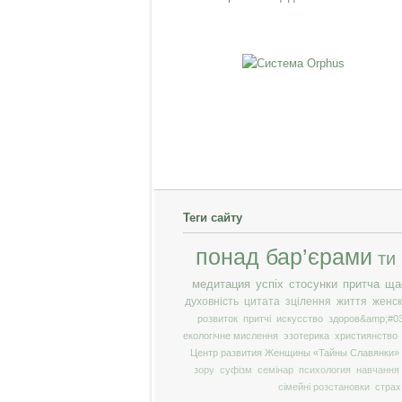
Теги сайту
понад бар’єрами
ти
медитация
успіх
стосунки
притча
ща
духовність
цитата
зцілення
життя
женск
розвиток
притчі
искусство
здоров&amp;#03
екологічне мислення
эзотерика
християнство
Центр развития Женщины «Тайны Славянки»
зору
суфізм
семінар
психология
навчання
сімейні розстановки
страх