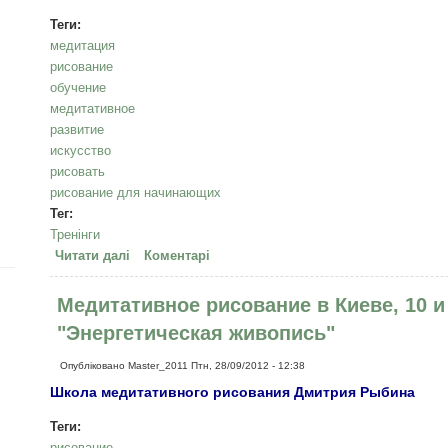
Теги:
медитация
рисование
обучение
медитативное
развитие
искусство
рисовать
рисование для начинающих
Тег:
Тренінги
Читати далі
про Лицо в пейзаже - медитативное рисование. 
Коментарі
Медитативное рисование в Киеве, 10 и
"Энергетическая живопись"
Опубліковано
Master_2011
Птн, 28/09/2012 - 12:38
Школа медитативного рисования Дмитрия Р
ы
бина
Теги:
рисование