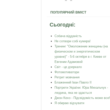
ПОПУЛЯРНИЙ ВМІСТ
Сьогодні:
Собача відданість
Не сотвори собі кумира!
Тренинг "Омоложение женщины (на
физическом и энергетическом
уровне)" - 5-6 октября в г. Киеве от
Евгении Адамовой
Світ - це дзеркало
Фотомотиватори
Ретрит мовчання
Блаженний Іван Павло ІІ
Портрети України: Юра Михальчук -
людина, яка не здається
Джон Кехо - Підсвідомість може все!
Я обираю відчувати