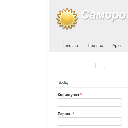
Головна
Про нас
Архів
Пошук
Пошукова форма
ВХІД
Користувач
*
Пароль
*