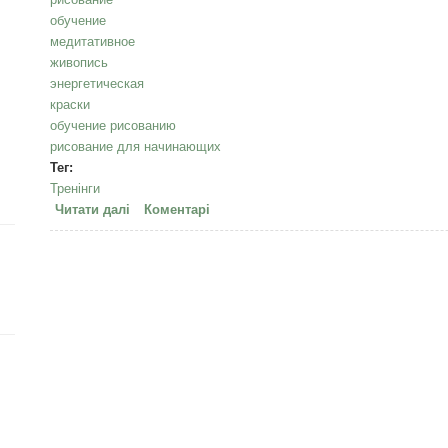
обучение
медитативное
живопись
энергетическая
краски
обучение рисованию
рисование для начинающих
Тег:
Тренінги
Читати далі
про Медитативное рисование в Киеве, 10 и 17 о
Коментарі