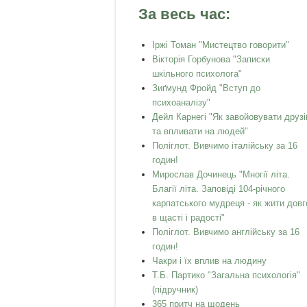
За весь час:
Іржі Томан "Мистецтво говорити"
Вікторія Горбунова "Записки
шкільного психолога"
Зиґмунд Фройд "Вступ до
психоаналізу"
Дейл Карнегі "Як завойовувати друзі
та впливати на людей"
Поліглот. Вивчимо італійську за 16
годин!
Мирослав Дочинець "Многії літа.
Благії літа. Заповіді 104-річного
карпатського мудреця - як жити довг
в щасті і радості"
Поліглот. Вивчимо англійську за 16
годин!
Чакри і їх вплив на людину
Т.Б. Партико "Загальна психологія"
(підручник)
365 притч на щодень