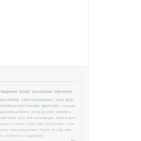
тварини
спорт
рисование
обучение
вна любов
тайм-менеджмент
сила духу
истемные расстановки
відносини
семинар
адихаюча доброта
любов до себе
живопись
ховні книги
йога
для начинающих
велетні духу
мудрість
карма
гроші
Віра
Аура-Сома
точка
ерика
взаємопідтримка
Земля
інтуїція
цвет
бе
особистість
медитации