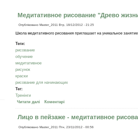
Медитативное рисование "Древо жизни 
Опубліковано
Master_2011
Втр, 18/12/2012 - 21:25
Школа медитативного рисования приглашает на уникальное заняти
Теги:
рисование
обучение
медитативное
рисунок
краски
рисование для начинающих
Тег:
Тренінги
Читати далі
про Медитативное рисование "Древо жизни 2013"
Коментарі
Лицо в пейзаже - медитативное рисова
Опубліковано
Master_2011
Птн, 23/11/2012 - 00:56