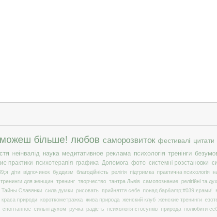
 можеш більше!
любов
саморозвиток
фестивалі
цитати
стя
неінвалід
наука
медитативное
реклама
психологія
тренінги
безумо
ие практики
психотерапія
графика
Допомога
фото
системні розстановки
с
9;я
діти
відпочинок
буддизм
благодійність
релігія
підтримка
практична психологія
н
тренинги для женщин
тренинг
творчество
тантра Львів
самопознание
релігійні та ду
Тайны Славянки
сила думки
рисовать
прийняття себе
понад бар&amp;#039;єрами!
краса природи
короткометражка
жива природа
женский клуб
женские тренинги
езот
спонтанное
сильні духом
ручка
радість
психологія стосунків
природа
полюбити се