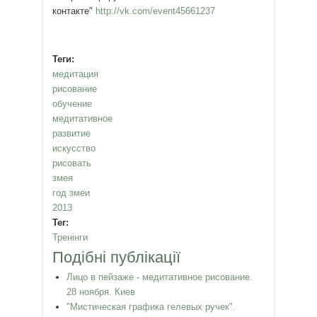
контакте"
http://vk.com/event45661237
Теги:
медитация
рисование
обучение
медитативное
развитие
искусство
рисовать
змея
год змеи
2013
Тег:
Тренінги
Подібні публікації
Лицо в пейзаже - медитативное рисование.
28 ноября. Киев
"Мистическая графика гелевых ручек".