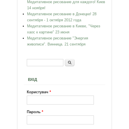
Медитативное рисование для каждого! Киев
14 ноября!
Медитативное рисование в Донецке! 28
сентября - 1 октября 2012 года
Медитативное рисование в Киеве, "Через
хаос к картине" 23 июня
Медитативное рисование "Энергия
живописи". Винница. 21 сентября
Пошук
Пошукова форма
ВХІД
Користувач
*
Пароль
*