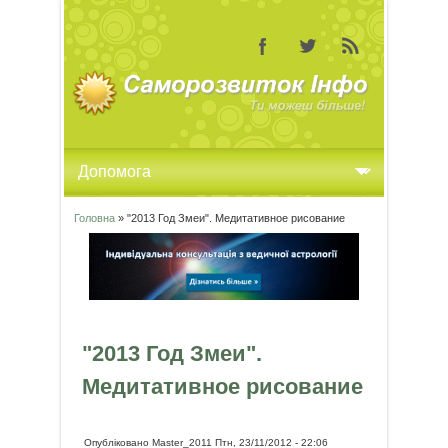
Головна
» "2013 Год Змеи". Медитативное рисование
Ви є тут
"2013 Год Змеи".
Медитативное рисование
Опубліковано
Master_2011
Птн, 23/11/2012 - 22:06