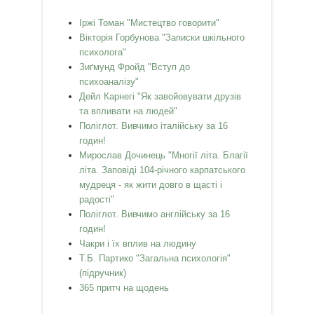
Іржі Томан "Мистецтво говорити"
Вікторія Горбунова "Записки шкільного
психолога"
Зиґмунд Фройд "Вступ до
психоаналізу"
Дейл Карнегі "Як завойовувати друзів
та впливати на людей"
Поліглот. Вивчимо італійську за 16
годин!
Мирослав Дочинець "Многії літа. Благії
літа. Заповіді 104-річного карпатського
мудреця - як жити довго в щасті і
радості"
Поліглот. Вивчимо англійську за 16
годин!
Чакри і їх вплив на людину
Т.Б. Партико "Загальна психологія"
(підручник)
365 притч на щодень