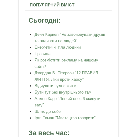
ПОПУЛЯРНИЙ ВМІСТ
Сьогодні:
Дейл Карнегі "Як завойовувати друзів
та впливати на людей"
Енергетичні тіла людини
Правила
Як розмістити рекламу на нашому
сайті?
Джордан Б. Пітерсон "12 ПРАВИЛ
ЖИТТЯ. Ліки проти хаосу"
Відчувати пульс життя
Бути тут без внутрішнього там
Аллен Карр "Легкий спосiб скинути
вагу"
Шлях до себе
Іржі Томан "Мистецтво говорити"
За весь час: