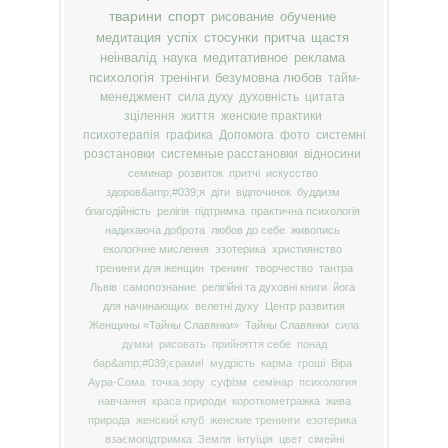
тварини
спорт
рисование
обучение
медитация
успіх
стосунки
притча
щастя
неінвалід
наука
медитативное
реклама
психологія
тренінги
безумовна любов
тайм-
менеджмент
сила духу
духовність
цитата
зцілення
життя
женские практики
психотерапія
графика
Допомога
фото
системні
розстановки
системные расстановки
відносини
семинар
розвиток
притчі
искусство
здоров&amp;#039;я
діти
відпочинок
буддизм
благодійність
релігія
підтримка
практична психологія
надихаюча доброта
любов до себе
живопись
екологічне мислення
эзотерика
християнство
тренинги для женщин
тренинг
творчество
тантра
Львів
самопознание
релігійні та духовні книги
йога
для начинающих
велетні духу
Центр развития
Женщины «Тайны Славянки»
Тайны Славянки
сила
думки
рисовать
прийняття себе
понад
бар&amp;#039;єрами!
мудрість
карма
гроші
Віра
Аура-Сома
точка зору
суфізм
семінар
психология
навчання
краса природи
короткометражка
жива
природа
женский клуб
женские тренинги
езотерика
взаємопідтримка
Земля
інтуїція
цвет
сімейні