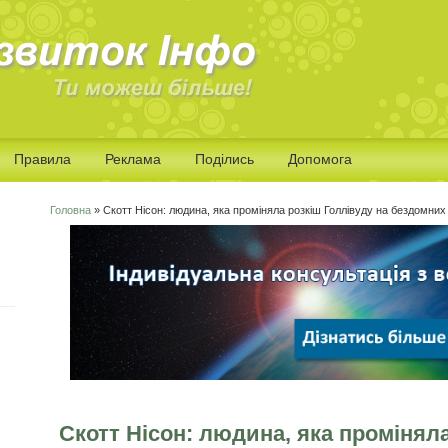
Правила
Реклама
Поділись
Допомога
Головна
» Скотт Нісон: людина, яка проміняла розкіш Голлівуду на бездомних 
Ви є тут
Скотт Нісон: людина, яка проміняла