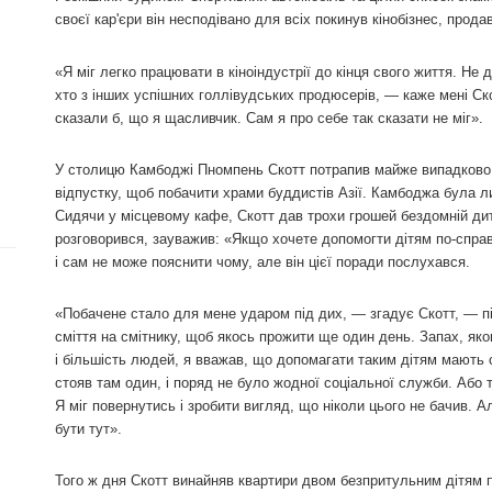
своєї кар'єри він несподівано для всіх покинув кінобізнес, продав
«Я міг легко працювати в кіноіндустрії до кінця свого життя. Не
хто з інших успішних голлівудських продюсерів, — каже мені Ск
сказали б, що я щасливчик. Сам я про себе так сказати не міг».
У столицю Камбоджі Пномпень Скотт потрапив майже випадково:
відпустку, щоб побачити храми буддистів Азії. Камбоджа була ли
Сидячи у місцевому кафе, Скотт дав трохи грошей бездомній дити
розговорився, зауважив: «Якщо хочете допомогти дітям по-справ
і сам не може пояснити чому, але він цієї поради послухався.
«Побачене стало для мене ударом під дих, — згадує Скотт, — пі
сміття на смітнику, щоб якось прожити ще один день. Запах, як
і більшість людей, я вважав, що допомагати таким дітям мають с
стояв там один, і поряд не було жодної соціальної служби. Або
Я міг повернутись і зробити вигляд, що ніколи цього не бачив. А
бути тут».
Того ж дня Скотт винайняв квартири двом безпритульним дітям п