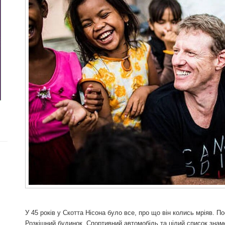
У 45 років у Скотта Нісона було все, про що він колись мріяв. П
Розкішний будинок. Спортивний автомобіль та цілий список знам