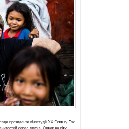
осада президента кіностудії XX Century Fox.
енитостей серед друзів. Однак на піку