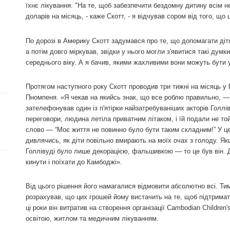
їхнє лікування. "На те, щоб забезпечити бездомну дитину всім н
доларів на місяць, - каже Скотт, - я відчував сором від того, що
По дорозі в Америку Скотт задумався про те, що допомагати ді
а потім довго міркував, звідки у нього могли з'явитися такі дум
середнього віку. А я бачив, якими жахливими вони можуть бути у
Протягом наступного року Скотт проводив три тижні на місяць у Г
Пномпеня. «Я чекав на якийсь знак, що все роблю правильно, — 
зателефонував один із п'ятірки найзатребуваніших акторів Голлі
переговори, людина летіла приватним літаком, і їй подали не той
слово — “Моє життя не повинно було бути таким складним!” У це
дивлячись, як діти повільно вмирають на моїх очах з голоду. Як
Голлівуді було лише декорацією, фальшивкою — то це був він. 
кинути і поїхати до Камбоджі».
Від цього рішення його намагалися відмовити абсолютно всі. Ти
розрахував, що цих грошей йому вистачить на те, щоб підтримати
ці роки він витратив на створення організації Cambodian Children'
освітою, житлом та медичним лікуванням.