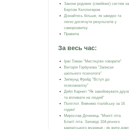
Закони родових (сімейних) систем за
Бертом Хеллінгером
Дізнайтесь більше, як швидко та
легко досягнути результатів у
саморозвитку
Правила
За весь час:
Іржі Томан "Мистецтво говорити"
Вікторія Горбунова "Записки
шкільного психолога"
Зиґмунд Фройд "Вступ до
психоаналізу"
Дейл Карнегі "Як завойовувати друзі
та впливати на людей"
Поліглот. Вивчимо італійську за 16
годин!
Мирослав Дочинець "Многії літа.
Благії літа. Заповіді 104-річного
карпатського мудреця - як жити довг