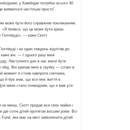
еобхідним, у Камбоджі потрібно всього 40
 це виявилося настільки просто".
тям може бути його справжнім покликанням,
ки. «Я боявся, що це може бути криза
 Голлівуді», — каже Скотт.
оллівуді і на один тиждень відлітав до
каже він. — І одного разу мені
вуду. Наступного дня в нас мали бути
 обід. Він кричав мені в трубку — слово в
й момент я стояв навпроти смітника,
що й був знак, що все моє життя в
Для мене стало очевидним, що я мав усе
м не менш, Скотт продав все своє майно і
 дві сотні дітей протягом восьми років. Всі
s Fund, яка має на меті забезпечити дітей