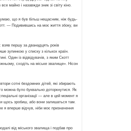
 все майно і назавжди зник зі світу кіно.
 думаю, що я був більш нещасним, ніж будь-
отт. — Подивившись на моє життя збоку, ви
 взяв першу за дванадцять років
ше зупинкою у списку з кількох країн.
ні. Один із відвідувачів, з яким Скотт
жньому, сходіть на міське звалище». Нісон
втори сотні бездомних дітей, які збирають
ого можна було буквально доторкнутися. Як
пеціальні організації — але в цей момент я
 ти щось зробиш, або вони залишаться там.
ле я вперше відчув, ніби моє призначення
одалі від міського звалища і подбав про