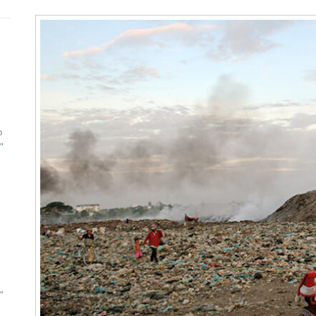
р
"
"