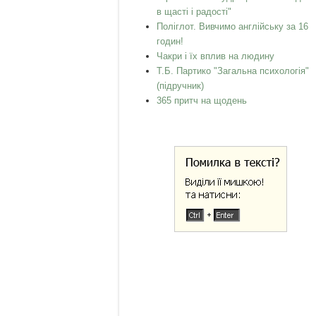
в щасті і радості"
Поліглот. Вивчимо англійську за 16
годин!
Чакри і їх вплив на людину
Т.Б. Партико "Загальна психологія"
(підручник)
365 притч на щодень