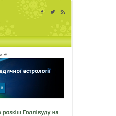
дітей
 розкіш Голлівуду на