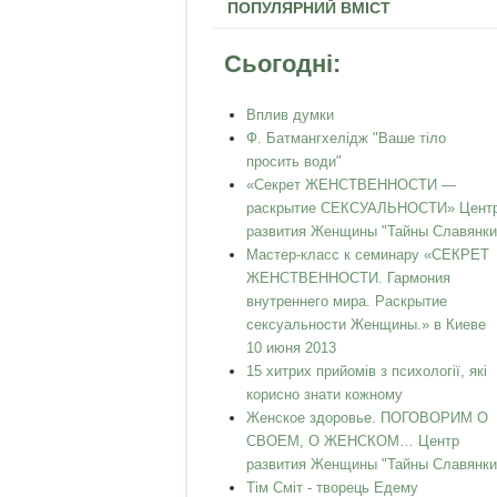
ПОПУЛЯРНИЙ ВМІСТ
Сьогодні:
Вплив думки
Ф. Батмангхелідж "Ваше тіло
просить води"
«Секрет ЖЕНСТВЕННОСТИ —
раскрытие СЕКСУАЛЬНОСТИ» Цент
развития Женщины "Тайны Славянки
Мастер-класс к семинару «СЕКРЕТ
ЖЕНСТВЕННОСТИ. Гармония
внутреннего мира. Раскрытие
сексуальности Женщины.» в Киеве
10 июня 2013
15 хитрих прийомів з психології, які
корисно знати кожному
Женское здоровье. ПОГОВОРИМ О
СВОЕМ, О ЖЕНСКОМ… Центр
развития Женщины "Тайны Славянки
Тім Сміт - творець Едему