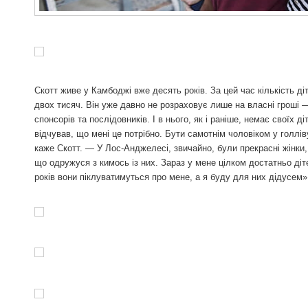
Скотт живе у Камбоджі вже десять років. За цей час кількість діт
двох тисяч. Він уже давно не розраховує лише на власні гроші 
спонсорів та послідовників. І в нього, як і раніше, немає своїх д
відчував, що мені це потрібно. Бути самотнім чоловіком у голлів
каже Скотт. — У Лос-Анджелесі, звичайно, були прекрасні жінки, 
що одружуся з кимось із них. Зараз у мене цілком достатньо діт
років вони піклуватимуться про мене, а я буду для них дідусем»