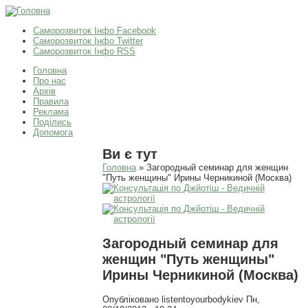
Саморозвиток Інфо Facebook
Саморозвиток Інфо Twitter
Саморозвиток Інфо RSS
Головна
Про нас
Архів
Правила
Реклама
Поділись
Допомога
Ви є тут
Головна
» Загородный семинар для женщин
"Путь женщины" Ирины Черникиной (Москва)
Загородный семинар для
женщин "Путь женщины"
Ирины Черникиной (Москва)
Опубліковано
listentoyourbodykiev
Пн,