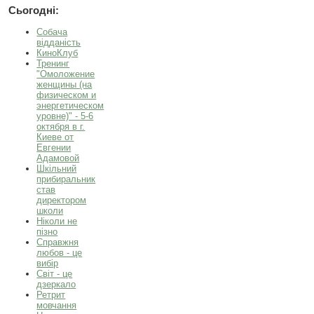
Сьогодні:
Собача
відданість
КиноКлуб
Тренинг
"Омоложение
женщины (на
физическом и
энергетическом
уровне)" - 5-6
октября в г.
Киеве от
Евгении
Адамовой
Шкільний
прибиральник
став
директором
школи
Ніколи не
пізно
Справжня
любов - це
вибір
Світ - це
дзеркало
Ретрит
мовчання