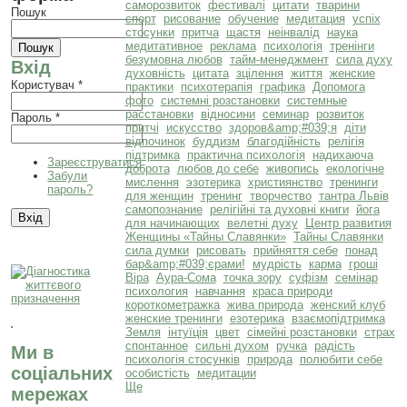
саморозвиток
фестивалі
цитати
тварини
Пошук
спорт
рисование
обучение
медитация
успіх
стосунки
притча
щастя
неінвалід
наука
медитативное
реклама
психологія
тренінги
безумовна любов
тайм-менеджмент
сила духу
Вхід
духовність
цитата
зцілення
життя
женские
Користувач
*
практики
психотерапія
графика
Допомога
фото
системні розстановки
системные
расстановки
відносини
семинар
розвиток
Пароль
*
притчі
искусство
здоров&amp;#039;я
діти
відпочинок
буддизм
благодійність
релігія
підтримка
практична психологія
надихаюча
Зареєструватися
доброта
любов до себе
живопись
екологічне
Забули
мислення
эзотерика
християнство
тренинги
пароль?
для женщин
тренинг
творчество
тантра Львів
самопознание
релігійні та духовні книги
йога
для начинающих
велетні духу
Центр развития
Женщины «Тайны Славянки»
Тайны Славянки
сила думки
рисовать
прийняття себе
понад
бар&amp;#039;єрами!
мудрість
карма
гроші
Віра
Аура-Сома
точка зору
суфізм
семінар
психология
навчання
краса природи
короткометражка
жива природа
женский клуб
женские тренинги
езотерика
взаємопідтримка
Земля
інтуїція
цвет
сімейні розстановки
страх
спонтанное
сильні духом
ручка
радість
Ми в
психологія стосунків
природа
полюбити себе
соціальних
особистість
медитации
Ще
мережах