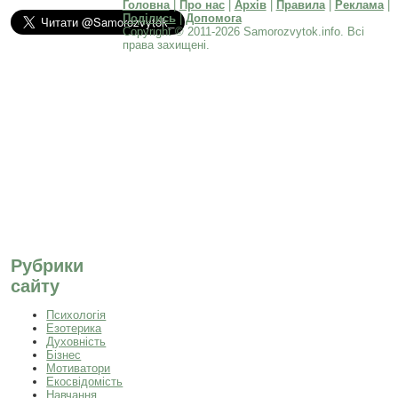
Головна
|
Про нас
|
Архів
|
Правила
|
Реклама
|
Поділись
|
Допомога
Copyright © 2011-2026 Samorozvytok.info. Всі
права захищені.
Рубрики
сайту
Психологія
Езотерика
Духовність
Бізнес
Мотиватори
Екосвідомість
Навчання