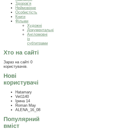
Здоров’я
Неймовірне
Особистість
Книги
Фільми
Художні
Документальні
Англомовні
із
субтитрами
Хто на сайті
Зараз на сайті 0
користувачів.
Нові
користувачі
Hatamary
Vet1140
Ірина 14
Roman May
ALENA_16_08
Популярний
вміст