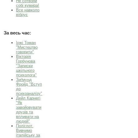
Не сотвори
собі кумира!
Все навколо
вібрує
За весь час:
Іржі Томан
"Мистецтво
говорити"
Вікторія
Горбунова
"Записки
шкільного
психолога"
Зиґмунд
Фройд "Вступ
до
психоаналізу"
Дейл Карнегі
"Як
завойовувати
друзів та
впливати на
людей"
Поліглот.
Вивчимо
італійську за