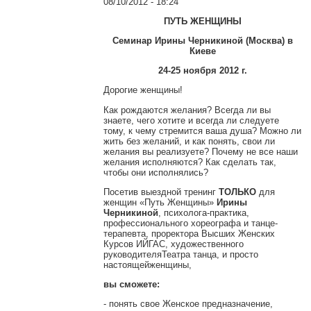
08/10/2012 - 18:24
ПУТЬ ЖЕНЩИНЫ
Семинар Ирины Черникиной (Москва) в
Киеве
24-25 ноября 2012 г.
Дорогие женщины!
Как рождаются желания? Всегда ли вы
знаете, чего хотите и всегда ли следуете
тому, к чему стремится ваша душа? Можно ли
жить без желаний, и как понять, свои ли
желания вы реализуете? Почему не все наши
желания исполняются? Как сделать так,
чтобы они исполнялись?
Посетив выездной тренинг
ТОЛЬКО
для
женщин «Путь Женщины»
Ирины
Черникиной
, психолога-практика,
профессионального хореографа и танце-
терапевта, проректора Высших Женских
Курсов ИЙГАС, художественного
руководителяТеатра танца, и просто
настоящейженщины,
вы сможете:
- понять свое Женское предназначение,