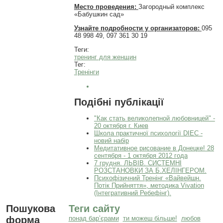
Место проведения:
Загородный комплекс
«Бабушкин сад»
Узнайте подробности у организаторов:
095
48 998 49, 097 361 30 19
Теги:
тренинг для женщин
Тег:
Тренінги
Подібні публікації
"Как стать великолепной любовницей" -
20 октября г. Киев
Школа практичної психології DIEC -
новий набір
Медитативное рисование в Донецке! 28
сентября - 1 октября 2012 года
7 грудня. ЛЬВІВ. СИСТЕМНІ
РОЗСТАНОВКИ ЗА Б.ХЕЛІНГЕРОМ.
Психофізичний Тренінг «Вайвейшн.
Потік Прийняття», методика Vivation
(Інтегративний Ребефінг).
Пошукова
Теги сайту
форма
понад бар’єрами
ти можеш більше!
любов