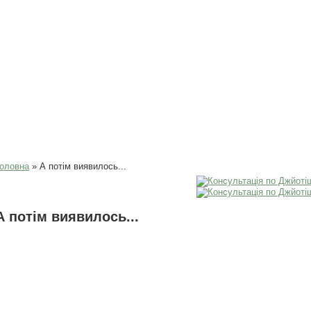
Ви є тут
оловна
» А потім виявилось...
А потім виявилось...