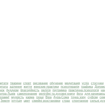
цитати
тварини
спорт
рисование
обучение
медитация
успіх
стосунки
итата
зцілення
життя
женские практики
психотерапія
графика
Допомо
нок
буддизм
благодійність
релігія
підтримка
практична психологія
на
антра Львів
самопознание
релігійні та духовні книги
йога
для начинаю
єрами!
мудрість
карма
гроші
Віра
Аура-Сома
точка зору
суфізм
сем
Земля
інтуїція
цвет
сімейні розстановки
страх
спонтанное
сильні ду