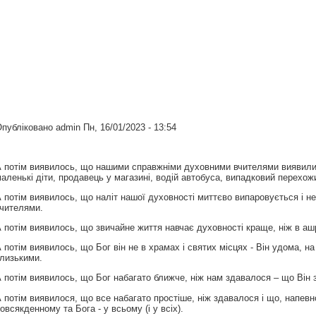
Опубліковано
admin
Пн, 16/01/2023 - 13:54
 потім виявилось, що нашими справжніми духовними вчителями виявилися 
аленькі діти, продавець у магазині, водій автобуса, випадковий перехож
 потім виявилось, що наліт нашої духовності миттєво випаровується і н
чителями.
 потім виявилось, що звичайне життя навчає духовності краще, ніж в аш
 потім виявилось, що Бог він не в храмах і святих місцях - Він удома, на к
лизькими.
 потім виявилось, що Бог набагато ближче, ніж нам здавалося – що Він з
 потім виявилося, що все набагато простіше, ніж здавалося і що, напевн
овсякденному та Бога - у всьому (і у всіх).