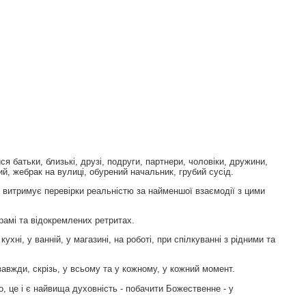
батьки, близькі, друзі, подруги, партнери, чоловіки, дружини,
ий, жебрак на вулиці, обурений начальник, грубий сусід.
е витримує перевірки реальністю за найменшої взаємодії з цими
рамі та відокремлених ретритах.
ухні, у ванній, у магазині, на роботі, при спілкуванні з рідними та
авжди, скрізь, у всьому та у кожному, у кожний момент.
о, це і є найвища духовність - побачити Божественне - у