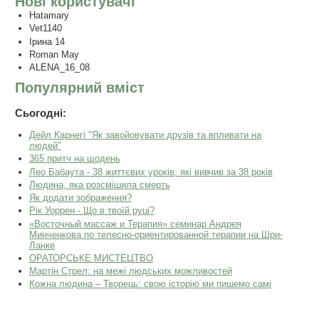
Нові користувачі
Hatamary
Vet1140
Ірина 14
Roman May
ALENA_16_08
Популярний вміст
Сьогодні:
Дейл Карнегі "Як завойовувати друзів та впливати на
людей"
365 притч на щодень
Лео Бабаута - 38 життєвих уроків, які вивчив за 38 років
Людина, яка розсмішила смерть
Як додати зображення?
Рік Уоррен - Що в твоїй руці?
«Восточный массаж и Терапия» семинар Андрея
Минченкова по телесно-ориентированной терапии на Шри-
Ланке
ОРАТОРСЬКЕ МИСТЕЦТВО
Мартін Стрел: на межі людських можливостей
Кожна людина – Творець: свою історію ми пишемо самі