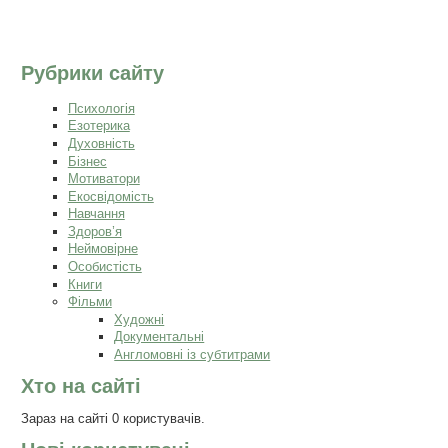
Рубрики сайту
Психологія
Езотерика
Духовність
Бізнес
Мотиватори
Екосвідомість
Навчання
Здоров’я
Неймовірне
Особистість
Книги
Фільми
Художні
Документальні
Англомовні із субтитрами
Хто на сайті
Зараз на сайті 0 користувачів.