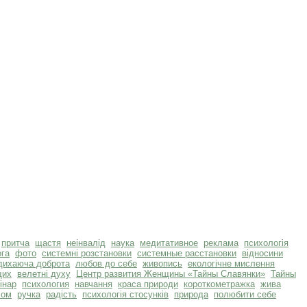
притча
щастя
неінвалід
наука
медитативное
реклама
психологія
га
фото
системні розстановки
системные расстановки
відносини
дихаюча доброта
любов до себе
живопись
екологічне мислення
щих
велетні духу
Центр развития Женщины «Тайны Славянки»
Тайны
інар
психология
навчання
краса природи
короткометражка
жива
хом
ручка
радість
психологія стосунків
природа
полюбити себе