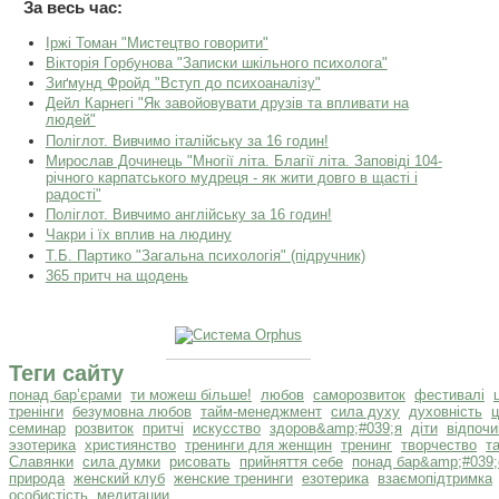
За весь час:
Іржі Томан "Мистецтво говорити"
Вікторія Горбунова "Записки шкільного психолога"
Зиґмунд Фройд "Вступ до психоаналізу"
Дейл Карнегі "Як завойовувати друзів та впливати на
людей"
Поліглот. Вивчимо італійську за 16 годин!
Мирослав Дочинець "Многії літа. Благії літа. Заповіді 104-
річного карпатського мудреця - як жити довго в щасті і
радості"
Поліглот. Вивчимо англійську за 16 годин!
Чакри і їх вплив на людину
Т.Б. Партико "Загальна психологія" (підручник)
365 притч на щодень
Теги сайту
понад бар’єрами
ти можеш більше!
любов
саморозвиток
фестивалі
тренінги
безумовна любов
тайм-менеджмент
сила духу
духовність
ц
семинар
розвиток
притчі
искусство
здоров&amp;#039;я
діти
відпочи
эзотерика
християнство
тренинги для женщин
тренинг
творчество
т
Славянки
сила думки
рисовать
прийняття себе
понад бар&amp;#039;
природа
женский клуб
женские тренинги
езотерика
взаємопідтримка
особистість
медитации