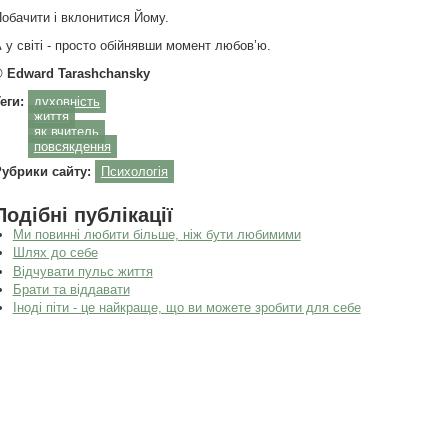
обачити і вклонитися Йому.
 у світі - просто обійнявши момент любов’ю.
© Edward Tarashchansky
еги:
духовність
життя
як вчитель
повсякдення
Рубрики сайту:
Психологія
Подібні публікації
Ми повинні любити більше, ніж бути любимими
Шлях до себе
Відчувати пульс життя
Брати та віддавати
Іноді піти - це найкраще, що ви можете зробити для себе