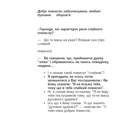
Добрі помисли забезпечують людині
духовне здоров'я
- Геронде, які характерні риси слабкого
помислу?
— Що ти маєш на увазі? Вперше чую [про
слабкий
помисел].
—
Ви говорили, що, приймаючи думку
"зліва" і ображаючись на чиюсь поведінку,
людина...
І я назвав такий помисел "слабким"?
Я пригадала, як хтось хотів
залишитися у Вас послушником і Ви
йому сказали: "Я не візьму тебе,
тому що в тебе слабкий помисел".
Ні, я сказав йому по-іншому. "Я не беру
тебе послушником тому, що ти не маєш
духовного здоров'я",
ось що я йому сказав. "А що значить
"духовне здоров'я?" — запитав він. "У
тебе нема добрих помислів,