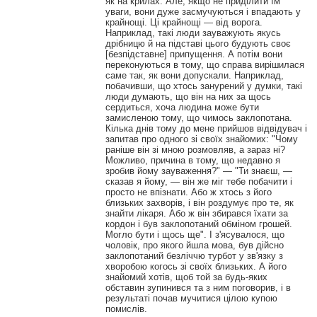
як на крилах. Але, якщо не приділити їм
уваги, вони дуже засмучуються і впадають у
крайнощі. Ці крайнощі — від ворога.
Наприклад, такі люди зауважують якусь
дрібницю й на підставі цього будують своє
[безпідставне] припущення. А потім вони
переконуються в тому, що справа вирішилася
саме так, як вони допускали. Наприклад,
побачивши, що хтось занурений у думки, такі
люди думають, що він на них за щось
сердиться, хоча людина може бути
замисленою тому, що чимось заклопотана.
Кілька днів тому до мене прийшов відвідувач і
запитав про одного зі своїх знайомих: "Чому
раніше він зі мною розмовляв, а зараз ні?
Можливо, причина в тому, що недавно я
зробив йому зауваження?" — "Ти знаєш, —
сказав я йому, — він же міг тебе побачити і
просто не впізнати. Або ж хтось з його
близьких захворів, і він роздумує про те, як
знайти лікаря. Або ж він збирався їхати за
кордон і був заклопотаний обміном грошей.
Могло бути і щось ще". І з'ясувалося, що
чоловік, про якого йшла мова, був дійсно
заклопотаний безліччю турбот у зв'язку з
хворобою когось зі своїх близьких. А його
знайомий хотів, щоб той за будь-яких
обставин зупинився та з ним поговорив, і в
результаті почав мучитися цілою купою
помислів.