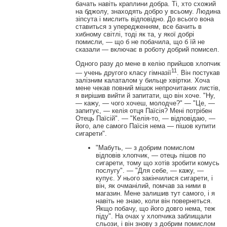
бачать навіть краплини добра. Ті, хто схожий
на бджолу, знаходять добро у всьому. Людина
зіпсута і мислить відповідно. До всього вона
ставиться з упередженням, все бачить в
хибному світлі, тоді як та, у якої добрі
помисли, — що б не побачила, що б їй не
сказали — включає в роботу добрий помисел.
Одного разу до мене в келію прийшов хлопчик
11
— учень другого класу гімназії
. Він постукав
залізним калаталом у бильце хвіртки. Хоча
мене чекав повний мішок непрочитаних листів,
я вирішив вийти й запитати, що він хоче. "Ну,
— кажу, — чого хочеш, молодче?" — "Це, —
запитує, — келія отця Паїсія? Мені потрібен
Отець Паїсій". — "Келія-то, — відповідаю, —
його, але самого Паїсія нема — пішов купити
сигарети".
"Мабуть, — з добрим помислом
відповів хлопчик, — отець пішов по
сигарети, тому що хотів зробити комусь
послугу". — "Для себе, — кажу, —
купує. У нього закінчилися сигарети, і
він, як очманілий, помчав за ними в
магазин. Мене залишив тут самого, і я
навіть не знаю, коли він повернеться.
Якщо побачу, що його довго нема, теж
піду". На очах у хлопчика заблищали
сльози, і він знову з добрим помислом