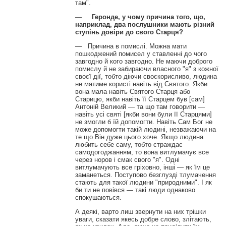
там".
—
Геронде, у чому причина того, що,
наприклад, два послушники мають різний
ступінь довіри до свого Старця?
— Причина в помислі. Можна мати
пошкоджений помисел у ставленні до чого
завгодно й кого завгодно. Не маючи доброго
помислу й не забираючи власного "я" з кожної
своєї дії, тобто діючи своєкорисливо, людина
не матиме користі навіть від Святого. Якби
вона мала навіть Святого Старця або
Старицю, якби навіть її Старцем був [сам]
Антоній Великий — та що там говорити —
навіть усі святі [якби вони були її Старцями]
не змогли б їй допомогти. Навіть Сам Бог не
може допомогти такій людині, незважаючи на
те що Він дуже цього хоче. Якщо людина
любить себе саму, тобто страждає
самодогоджанням, то вона витлумачує все
через норов і смак свого "я". Одні
витлумачують все гріховно, інші — як їм це
заманеться. Поступово безглузді тлумачення
стають для такої людини "природними". І як
би ти не повівся — такі люди однаково
спокушаються.
А деякі, варто лиш звернути на них трішки
уваги, сказати якесь добре слово, злітають,