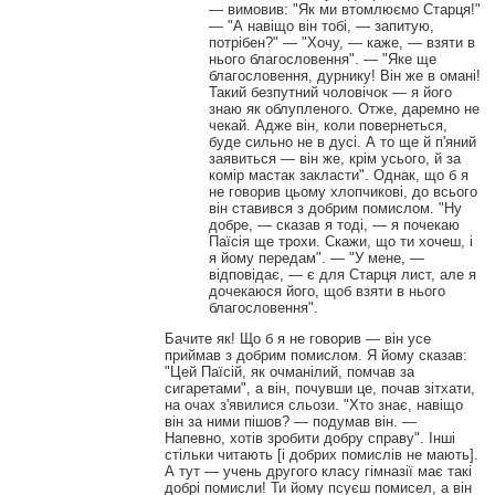
— вимовив: "Як ми втомлюємо Старця!"
— "А навіщо він тобі, — запитую,
потрібен?" — "Хочу, — каже, — взяти в
нього благословення". — "Яке ще
благословення, дурнику! Він же в омані!
Такий безпутний чоловічок — я його
знаю як облупленого. Отже, даремно не
чекай. Адже він, коли повернеться,
буде сильно не в дусі. А то ще й п'яний
заявиться — він же, крім усього, й за
комір мастак закласти". Однак, що б я
не говорив цьому хлопчикові, до всього
він ставився з добрим помислом. "Ну
добре, — сказав я тоді, — я почекаю
Паїсія ще трохи. Скажи, що ти хочеш, і
я йому передам". — "У мене, —
відповідає, — є для Старця лист, але я
дочекаюся його, щоб взяти в нього
благословення".
Бачите як! Що б я не говорив — він усе
приймав з добрим помислом. Я йому сказав:
"Цей Паїсій, як очманілий, помчав за
сигаретами", а він, почувши це, почав зітхати,
на очах з'явилися сльози. "Хто знає, навіщо
він за ними пішов? — подумав він. —
Напевно, хотів зробити добру справу". Інші
стільки читають [і добрих помислів не мають].
А тут — учень другого класу гімназії має такі
добрі помисли! Ти йому псуєш помисел, а він