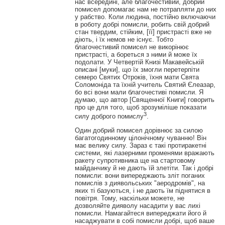
нас всередині, але благочестивий, добрий
помисел допомагає нам не потрапляти до них
у рабство. Коли людина, постійно включаючи
в роботу добрі помисли, робить свій добрий
стан твердим, стійким, [її] пристрасті вже не
діють, і їх немов не існує. Тобто
благочестивий помисел не викорінює
пристрасті, а бореться з ними й може їх
подолати. У Четвертій Книзі Макавейській
описані [муки],
що
їх змогли перетерпіти
семеро Святих Отроків, їхня мати Свята
Соломоніда та їхній учитель Святий Єлеазар,
бо всі вони мали благочестиві помисли. Я
думаю, що автор [Священної Книги] говорить
про це для того, щоб зрозуміліше показати
3
силу доброго помислу
.
Один добрий помисел дорівнює за силою
багатогодинному цілонічному чуванню! Він
має велику силу. Зараз є такі протиракетні
системи, які лазерними променями вражають
ракету супротивника ще на стартовому
майданчику й не дають їй злетіти. Так і добрі
помисли: вони випереджають зліт поганих
помислів з диявольських "аеродромів", на
яких ті базуються, і не дають їм піднятися в
повітря. Тому, наскільки можете, не
дозволяйте дияволу насадити у вас лихі
помисли. Намагайтеся випереджати його й
насаджувати в собі помисли добрі, щоб ваше