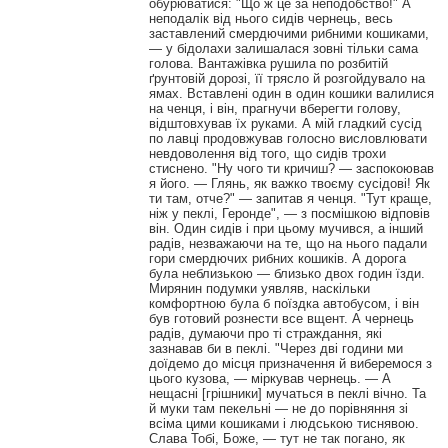
обурюватися: "Що ж це за неподобство!" А
неподалік від нього сидів чернець, весь
заставлений смердючими рибними кошиками,
— у бідолахи залишалася зовні тільки сама
голова. Вантажівка рушила по розбитій
ґрунтовій дорозі, її трясло й розгойдувало на
ямах. Вставлені один в один кошики валилися
на ченця, і він, прагнучи вберегти голову,
відштовхував їх руками. А мій гладкий сусід
по лавці продовжував голосно висловлювати
невдоволення від того, що сидів трохи
стиснено. "Ну чого ти кричиш? — заспокоював
я його. — Глянь, як важко твоєму сусідові! Як
ти там, отче?" — запитав я ченця. "Тут краще,
ніж у пеклі, Геронде", — з посмішкою відповів
він. Один сидів і при цьому мучився, а інший
радів, незважаючи на те, що на нього падали
гори смердючих рибних кошиків. А дорога
була неблизькою — близько двох годин їзди.
Мирянин подумки уявляв, наскільки
комфортною була б поїздка автобусом, і він
був готовий рознести все вщент. А чернець
радів, думаючи про ті страждання, які
зазнавав би в пеклі. "Через дві години ми
доїдемо до місця призначення й виберемося з
цього кузова, — міркував чернець. — А
нещасні [грішники] мучаться в пеклі вічно. Та
й муки там пекельні — не до порівняння зі
всіма цими кошиками і людською тиснявою.
Слава Тобі, Боже, — тут не так погано, як