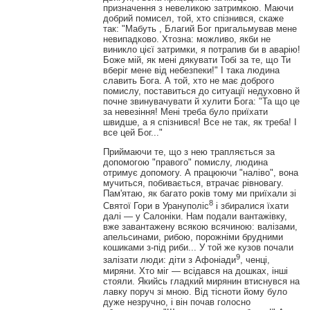
призначення з невеликою затримкою. Маючи
добрий помисел, той, хто спізнився, скаже
так: "Мабуть , Благий Бог пригальмував мене
невипадково. Хтозна: можливо, якби не
виникло цієї затримки, я потрапив би в аварію!
Боже мій, як мені дякувати Тобі за те, що Ти
вберіг мене від небезпеки!" І така людина
славить Бога. А той, хто не має доброго
помислу, поставиться до ситуації недуховно й
почне звинувачувати й хулити Бога: "Та що це
за невезіння! Мені треба було приїхати
швидше, а я спізнився! Все не так, як треба! І
все цей Бог..."
Приймаючи те, що з нею трапляється за
допомогою "правого" помислу, людина
отримує допомогу. А працюючи "наліво", вона
мучиться, побивається, втрачає рівновагу.
Пам'ятаю, як багато років тому ми приїхали зі
8
Святої Гори в Урануполіс
і збиралися їхати
далі — у Салоніки. Нам подали вантажівку,
вже завантажену всякою всячиною: валізами,
апельсинами, рибою, порожніми брудними
кошиками з-під риби... У той же кузов почали
9
залізати люди: діти з Афоніади
, ченці,
миряни. Хто міг — всідався на дошках, інші
стояли. Якийсь гладкий мирянин втиснувся на
лавку поруч зі мною. Від тісноти йому було
дуже незручно, і він почав голосно