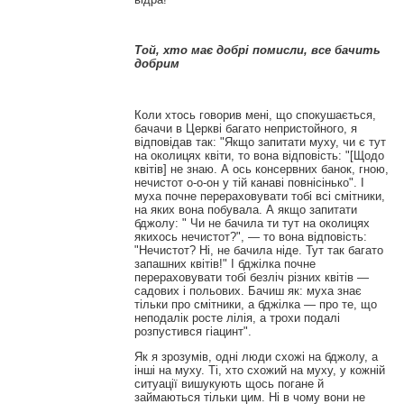
Той, хто має добрі помисли, все бачить
добрим
Коли хтось говорив мені, що спокушається,
бачачи в Церкві багато непристойного, я
відповідав так: "Якщо запитати муху, чи є тут
на околицях квіти, то вона відповість: "[Щодо
квітів] не знаю. А ось консервних банок, гною,
нечистот о-о-он у тій канаві повнісінько". І
муха почне перераховувати тобі всі смітники,
на яких вона побувала. А якщо запитати
бджолу: " Чи не бачила ти тут на околицях
якихось нечистот?", — то вона відповість:
"Нечистот? Ні, не бачила ніде. Тут так багато
запашних квітів!" І бджілка почне
перераховувати тобі безліч різних квітів —
садових і польових. Бачиш як: муха знає
тільки про смітники, а бджілка — про те, що
неподалік росте лілія, а трохи подалі
розпустився гіацинт".
Як я зрозумів, одні люди схожі на бджолу, а
інші на муху. Ті, хто схожий на муху, у кожній
ситуації вишукують щось погане й
займаються тільки цим. Ні в чому вони не