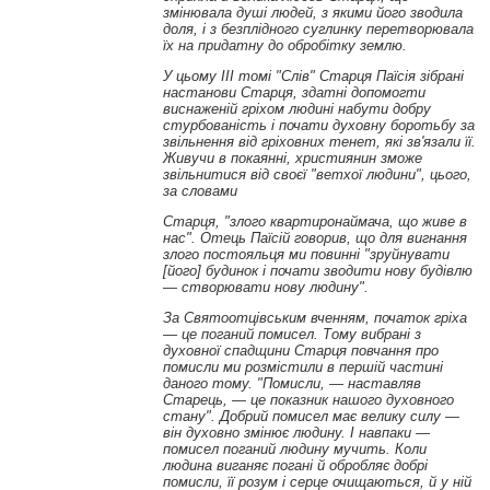
змінювала душі людей, з якими його зводила
доля, і з безплідного суглинку перетворювала
їх на придатну до обробітку землю.
У цьому
III
томі "Слів" Старця Паїсія зібрані
настанови Старця, здатні допомогти
виснаженій гріхом людині набути добру
стурбованість і почати духовну боротьбу за
звільнення від гріховних тенет, які зв'язали її.
Живучи в покаянні, християнин зможе
звільнитися від своєї
"
ветхої людини"
,
цього,
за словами
Старця, "злого квартиронаймача, що живе в
нас"
.
Отець Паїсій говорив, що для вигнання
злого постояльця ми повинні "зруйнувати
[його] будинок і почати зводити нову будівлю
—
створювати нову людину"
.
За Святоотцівським вченням, початок гріха
—
це поганий помисел. Тому вибрані з
духовної спадщини Старця повчання про
помисли ми розмістили в першій частині
даного тому. "Помисли,
—
наставляв
Старець,
—
це показник нашого духовного
стану"
.
Добрий помисел має велику силу
—
він духовно змінює людину. І навпаки
—
помисел поганий людину мучить. Коли
людина виганяє погані й обробляє добрі
помисли, її розум і серце очищаються, й у ній