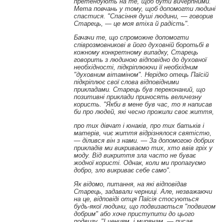
претендують на те, щоб бути вичерпними.
Мета повчань у тому, щоб допомогти людині
спастися. "Спасіння душі людини,
—
говорив
Старець,
—
це моя втіха й радість"
.
Бачачи те, що спроможне допомогти
співрозмовникові в його духовній боротьбі в
кожному конкретному випадку, Старець
говорить з людиною відповідно до духовної
необхідності, підкріплюючи її необхідним
"духовним вітаміном"
.
Нерідко отець Паїсій
підкріплює свої слова відповідними
прикладами. Старець був переконаний, що
позитивні приклади приносять величезну
користь. "Якби в мене був час, то я написав
би про людей, які чесно прожили своє життя,
про тих дівчат і юнаків, про тих батьків і
матерів, чиє життя відрізнялося святістю,
—
ділився він з нами.
—
За допомогою добрих
прикладів ми викриваємо тих, хто ввів гріх у
моду. Від викриття зла часто не буває
жодної користі. Однак, коли ми пропагуємо
добро, зло викриває себе само".
Як відомо, питання, на які відповідав
Старець, задавали черниці. Але, незважаючи
на це, відповіді отця Паїсія стосуються
будь-якої людини, що подвизається "подвигом
добрим" або хоче приступити до цього
подвигу. "І ченцям, і мирянам,
—
писав