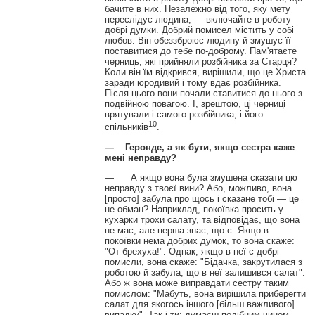
бачите в них. Незалежно від того, яку мету
переслідує людина, — включайте в роботу
добрі думки. Добрий помисел містить у собі
любов. Він обеззброює людину й змушує її
поставитися до тебе по-доброму. Пам'ятаєте
черниць, які прийняли розбійника за Старця?
Коли він їм відкрився, вирішили, що це Христа
заради юродивий і тому вдає розбійника.
Після цього вони почали ставитися до нього з
подвійною повагою. І, зрештою, ці черниці
врятували і самого розбійника, і його
10
спільників
.
—
Геронде,
а як бути, якщо
сестра
каже
мені
неправду?
— А якщо вона була змушена сказати цю
неправду з твоєї вини? Або, можливо, вона
[просто] забула про щось і сказане тобі — це
не обман? Наприклад, покоївка просить у
кухарки трохи салату, та відповідає, що вона
не має, але перша знає, що є. Якщо в
покоївки нема добрих думок, то вона скаже:
"От брехуха!". Однак, якщо в неї є добрі
помисли, вона скаже: "Бідачка, закрутилася з
роботою й забула, що в неї залишився салат".
Або ж вона може виправдати сестру таким
помислом: "Мабуть, вона вирішила приберегти
салат для якогось іншого [більш важливого]
випадку". Так і ти: думаєш подібним чином,