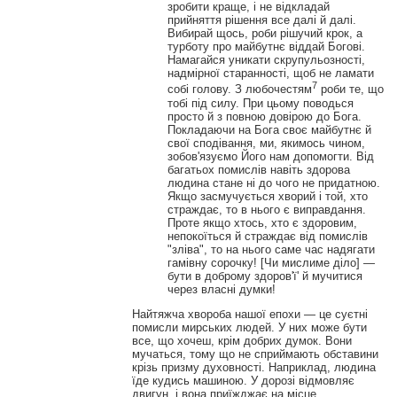
зробити краще, і не відкладай
прийняття рішення все далі й далі.
Вибирай щось, роби рішучий крок, а
турботу про майбутнє віддай Богові.
Намагайся уникати скрупульозності,
надмірної старанності, щоб не ламати
7
собі голову. З любочестям
роби те, що
тобі під силу. При цьому поводься
просто й з повною довірою до Бога.
Покладаючи на Бога своє майбутнє й
свої сподівання, ми, якимось чином,
зобов'язуємо Його нам допомогти. Від
багатьох помислів навіть здорова
людина стане ні до чого не придатною.
Якщо засмучується хворий і той, хто
страждає, то в нього є виправдання.
Проте якщо хтось, хто є здоровим,
непокоїться й страждає від помислів
"зліва", то на нього саме час надягати
гамівну сорочку! [Чи мислиме діло] —
бути в доброму здоров'ї' й мучитися
через власні думки!
Найтяжча хвороба нашої епохи — це суєтні
помисли мирських людей. У них може бути
все, що хочеш, крім добрих думок. Вони
мучаться, тому що не сприймають обставини
крізь призму духовності. Наприклад, людина
їде кудись машиною. У дорозі відмовляє
двигун, і вона приїжджає на місце