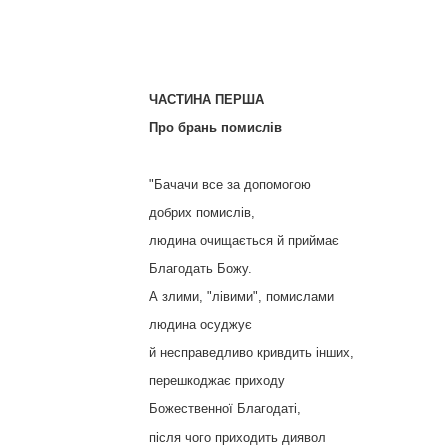
ЧАСТИНА ПЕРША
Про брань помислів
"Бачачи все за допомогою
добрих помислів,
людина очищається й приймає
Благодать Божу.
А злими, "лівими", помислами
людина осуджує
й несправедливо кривдить інших,
перешкоджає приходу
Божественної Благодаті,
після чого приходить диявол