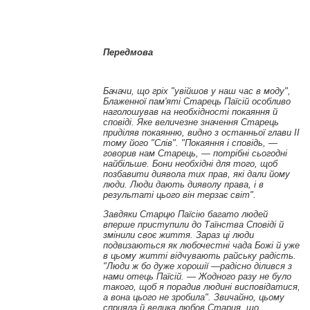
Передмова
Бачачи, що гріх "увійшов у наш час в моду"
,
Блаженної пам'яті Старець Паїсій особливо
наголошував на необхідності покаяння й
сповіді. Яке величезне значення Старець
приділяв покаянню, видно з останньої глави
II
тому його "Слів". "Покаяння і сповідь, —
говорив нам Старець, — потрібні сьогодні
найбільше. Бони необхідні для того, щоб
позбавити диявола тих прав, які дали йому
люди. Люди дають дияволу права, і в
результаті цього він терзає світ".
Завдяки Старцю Паїсію багато людей
вперше приступили до Таїнства Сповіді й
змінили своє життя. Зараз ці люди
подвизаються як любочестні чада Божі й уже
в цьому житті відчувають райську радість.
"Люди ж бо дуже хорошії
—
радісно ділився з
нами отець Паїсій.
—
Жодного разу не було
такого, щоб я порадив людині висповідатися,
а вона цього не зробила"
.
Звичайно, цьому
сприяла й велика любов Старця, що