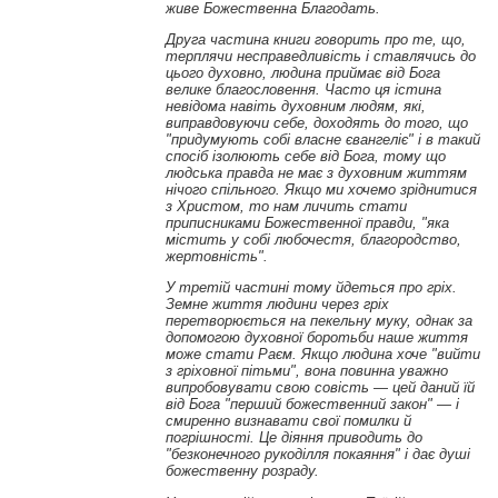
живе Божественна Благодать.
Друга частина книги говорить про те, що,
терплячи несправедливість і ставлячись до
цього духовно, людина приймає від Бога
велике благословення. Часто ця істина
невідома навіть духовним людям, які,
виправдовуючи себе, доходять до того, що
"придумують собі власне євангеліє" і в такий
спосіб ізолюють себе від Бога, тому що
людська правда не має з духовним життям
нічого спільного. Якщо ми хочемо зріднитися
з
Христом, то
нам личить стати
приписниками Божественної правди, "яка
містить у собі любочестя, благородство,
жертовність"
.
У третій частині тому йдеться про гріх.
Земне життя людини через гріх
перетворюється на пекельну муку, однак за
допомогою духовної боротьби наше життя
може стати Раєм. Якщо людина хоче "вийти
з гріховної пітьми"
,
вона повинна уважно
випробовувати свою совість
—
цей даний їй
від Бога "перший божественний закон"
—
і
смиренно визнавати свої помилки й
погрішності. Це діяння приводить до
"безконечного рукоділля покаяння" і дає душі
божественну розраду.