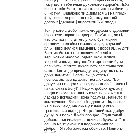
тому що в тебе нема духовного здоров'я. Якби
воно в тебе було, то навіть нечисте ти бачила
б чистим. Однаково ти дивилася б і на плоди
фруктових дерев, і на гній, тому що гній
допоміг [деревам] виростити їхні плоди.
Той, у кого є добрі помисли, духовно здоровий
і зло перетворює на добро. Пам'ятаю, як під
час окупації ті з дітей, у кого був міцний
організм, залюбки наминали кукурудзяний
хліб і відрізнялися відмінним здоров'ям. А діти
багатих батьків їли пшеничний хліб з
вершковим маслом, однак залишалися
хворобливими, тому що їхні організми були
слабкими. У житті духовному все точно так
само. Взяти, до прикладу, людину, яка має
добрі помисли. Навіть якщо хтось її
несправедливо вдарить, вона скаже: "Бог
допустив це, щоб я спокутувала свої колишні
гріхи. Слава Богу!" Якщо ж добрих думок у
людини нема, то, навіть коли ти захочеш її
ласкаво погладити, вона подумає, начебто ти
замахуєшся, бажаючи її вдарити. Подивіться
на п'яних: людина лиха у п'яному угарі
трощить все підряд. Якщо п'яний має добру
душу, він плаче й усіх прощає. Один такий
добряга, напиваючись, починав бурчати: "Ти
ось на мене дивишся недоброзичливо...
Добре... Я тебе золотом обсиплю. Прямо із
відра!"