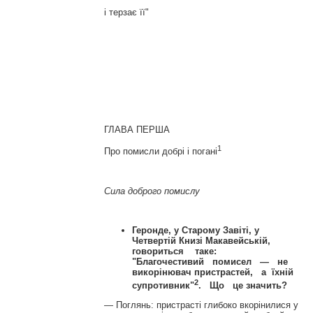
і терзає її"
ГЛАВА ПЕРША
1
Про помисли добрі і погані
Сила доброго помислу
Геронде, у Старому Завіті, у
Четвертій Книзі Макавейській,
говориться таке:
"Благочестивий помисел — не
викорінювач пристрастей, а їхній
2
супротивник"
. Що це значить?
— Поглянь: пристрасті глибоко вкорінилися у