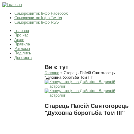
Саморозвиток Інфо Facebook
Саморозвиток Інфо Twitter
Саморозвиток Інфо RSS
Головна
Про нас
Архів
Правила
Реклама
Поділись
Допомога
Ви є тут
Головна
» Старець Паїсій Святогорець
"Духовна боротьба Том ІІІ"
Старець Паїсій Святогорець
"Духовна боротьба Том ІІІ"