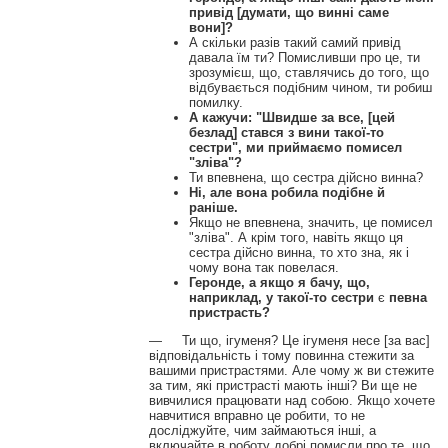
привід [думати, що винні саме
вони]?
А скільки разів такий самий привід
давала їм ти? Помисливши про це, ти
зрозумієш, що, ставлячись до того, що
відбувається подібним чином, ти робиш
помилку.
А кажучи: "Швидше за все, [цей
безлад] стався з вини такої-то
сестри", ми приймаємо помисел
"зліва"?
Ти впевнена, що сестра дійсно винна?
Ні, але вона робила подібне й
раніше.
Якщо не впевнена, значить, це помисел
"зліва". А крім того, навіть якщо ця
сестра дійсно винна, то хто зна, як і
чому вона так повелася.
Геронде, а якщо я бачу, що,
наприклад, у такої-то сестри
є
певна
пристрасть?
— Ти що, ігуменя? Це ігуменя несе [за вас]
відповідальність і тому повинна стежити за
вашими пристрастями. Але чому ж ви стежите
за тим, які пристрасті мають інші? Ви ще не
вивчилися працювати над собою. Якщо хочете
навчитися вправно це робити, то не
досліджуйте, чим займаються інші, а
включайте в роботу добрі помисли про те, що