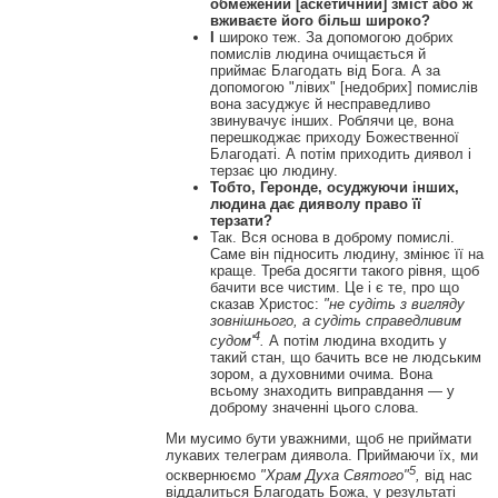
обмежений [аскетичний] зміст або ж
вживаєте його більш широко?
І
широко теж. За допомогою добрих
помислів людина очищається й
приймає Благодать від Бога. А за
допомогою "лівих" [недобрих] помислів
вона засуджує й несправедливо
звинувачує інших. Роблячи це, вона
перешкоджає приходу Божественної
Благодаті. А потім приходить диявол і
терзає цю людину.
Тобто, Геронде, осуджуючи інших,
людина дає дияволу право її
терзати?
Так. Вся основа в доброму помислі.
Саме він підносить людину, змінює її на
краще. Треба досягти такого рівня, щоб
бачити все чистим. Це і є те, про що
сказав Христос:
"не судіть з вигляду
зовнішнього, а судіть справедливим
4
судом'
.
А потім людина входить у
такий стан, що бачить все не людським
зором, а духовними очима. Вона
всьому знаходить виправдання — у
доброму значенні цього слова.
Ми мусимо бути уважними, щоб не приймати
лукавих телеграм диявола. Приймаючи їх, ми
5
осквернюємо
"Храм Духа Святого"
,
від нас
віддалиться Благодать Божа, у результаті