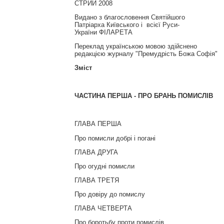
СТРИЙ 2008
Видано з благословення Святійшого
Патріарха Київського і всієї Руси-
України ФІЛАРЕТА
Переклад українською мовою здійснено
редакцією журналу "Премудрість Божа Софія"
Зміст
ЧАСТИНА ПЕРША -
ПРО БРАНЬ ПОМИСЛІВ
ГЛАВА ПЕРША
Про помисли добрі і погані
ГЛАВА ДРУГА
Про огудні помисли
ГЛАВА ТРЕТЯ
Про довіру до помислу
ГЛАВА ЧЕТВЕРТА
Про боротьбу проти помислів