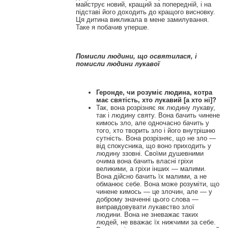
майструє новий, кращий за попередній, і на
підставі його доходить до кращого висновку.
Ця дитина викликала в мене замилування.
Таке я побачив уперше.
Помисли людини, що освятилася, і
помисли людини лукавої
Геронде, чи розуміє людина, котра
має святість, хто лукавий [а хто ні]?
Так, вона розрізняє як людину лукаву,
так і людину святу. Вона бачить чинене
кимось зло, але одночасно бачить у
того, хто творить зло і його внутрішню
сутність. Вона розрізняє, що не зло —
від спокусника, що воно приходить у
людину ззовні. Своїми душевними
очима вона бачить власні гріхи
великими, а гріхи інших — малими.
Вона дійсно бачить їх малими, а не
обманює себе. Вона може розуміти, що
чинене кимось — це злочин, але — у
доброму значенні цього слова —
виправдовувати лукавство злої
людини. Вона не зневажає таких
людей, не вважає їх нижчими за себе.