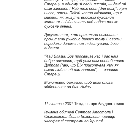
Старець в одному зі своїх листів,
—
дані ті
самі заповіді. І Рай теж один [для всіх]". Крім
цього, отець Паїсій часто відзначав, що є
миряни, які живуть високим духовним
життям і здійснюють над собою тонке
духовне діяння.
Дякуємо всім, хто прихильно погодився
прочитати рукопис даного тому й своїми
порадами допоміг нам підготувати його
видання.
"Хай Благий Бог просвіщає нас і дає нам
добре покаяння, щоб усім нам сподобитися
Доброго Раю, що Він приготував нам як
ніжно люблячий нас Батько"
,
—
говорив
Старець.
Молитовно бажаємо, щоб його слова
здійснилися на ділі. Амінь.
11
лютого
2001
Тиждень про блудного сина
Ігуменя обителі Святого Апостола і
Євангеліста Йоана Богослова черниця
Філофея зі сестрами
во
Христі.