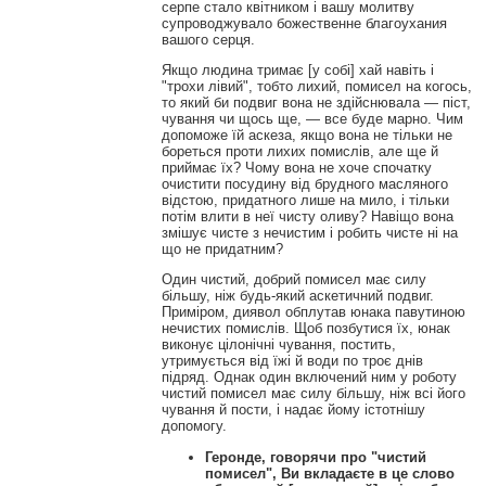
серпе стало квітником і вашу молитву
супроводжувало божественне благоухания
вашого серця.
Якщо людина тримає [у собі] хай навіть і
"трохи лівий", тобто лихий, помисел на когось,
то який би подвиг вона не здійснювала — піст,
чування чи щось ще, — все буде марно. Чим
допоможе їй аскеза, якщо вона не тільки не
бореться проти лихих помислів, але ще й
приймає їх? Чому вона не хоче спочатку
очистити посудину від брудного масляного
відстою, придатного лише на мило, і тільки
потім влити в неї чисту оливу? Навіщо вона
змішує чисте з нечистим і робить чисте ні на
що не придатним?
Один чистий, добрий помисел має силу
більшу, ніж будь-який аскетичний подвиг.
Приміром, диявол обплутав юнака павутиною
нечистих помислів. Щоб позбутися їх, юнак
виконує цілонічні чування, постить,
утримується від їжі й води по троє днів
підряд. Однак один включений ним у роботу
чистий помисел має силу більшу, ніж всі його
чування й пости, і надає йому істотнішу
допомогу.
Геронде, говорячи про "чистий
помисел", Ви вкладаєте в це слово