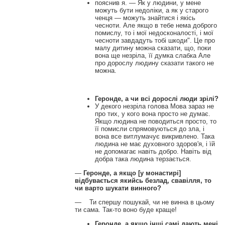
пояснив я. — Як у людини, у мене
можуть бути недоліки, а як у старого
ченця — можуть знайтися і якісь
чесноти. Але якщо в тебе нема доброго
помислу, то і мої недосконалості, і мої
чесноти завдадуть тобі шкоди". Це про
малу дитину можна сказати, що, поки
вона ще незріла, її думка слабка Але
про дорослу людину сказати такого не
можна.
Геронде, а чи всі дорослі люди зрілі?
У декого незріла голова Мова зараз не
про тих, у кого вона просто не думає.
Якщо людина не поводиться просто, то
її помисли спрямовуються до зла, і
вона все витлумачує викривлено. Така
людина не має духовного здоров'я, і їй
не допомагає навіть добро. Навіть від
добра така людина терзається.
—
Геронде, а якщо [у монастирі]
відбувається якийсь безлад, свавілля, то
чи варто шукати винного?
— Ти спершу пошукай, чи не винна в цьому
ти сама. Так-то воно буде краще!
Геронде, а якщо інші самі дають мені