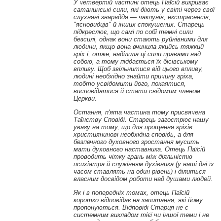
У четвертій частині отець Паїсій викриває
сатанинські сили, які діють у світі через свої
слухняні знаряддя
—
чаклунів, екстрасенсів,
"ясновидців" й інших спокушених. Старець
підкреслює, що самі по собі темні сили
безсилі, однак вони стають руйнівними для
людини, якщо вона вчинила якийсь тяжкий
гріх і, отже, наділила ці сили правами над
собою, а тому піддається їх бісівському
впливу. Щоб звільнитися від цього впливу,
людині необхідно знайти причину гріха,
тобто усвідомити його, покаятися,
висповідатися й стати свідомим членом
Церкви.
Остання, п'ята частина тому присвячена
Таїнству Сповіді. Старець загострює нашу
увагу на тому, що для прощення гріхів
християнинові необхідна сповідь, а для
безпечного духовного зростання мусить
мати духовного наставника. Отець Паїсій
проводить чітку грань між діяльністю
психіатра й служінням духівника (у наші дні їх
часом ставлять на один рівень) і ділиться
власним досвідом роботи над душами людей.
Як і в попередніх томах, отець Паїсій
коротко відповідає на запитання, які йому
пропонуються. Відповіді Старця не є
системним викладом тієї чи іншої теми і не