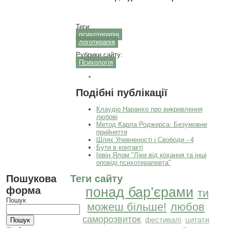
Теги:
психотерапія
логотерапія
Рубрики сайту:
Психологія
Подібні публікації
Клаудіо Наранхо про викривлення
любові
Метод Карла Роджерса: Безумовне
прийняття
Шлях Упевненості і Свободи - 4
Бути в контакті
Ірвін Ялом "Ліки від кохання та інші
оповіді психотерапевта"
Пошукова
Теги сайту
форма
понад бар’єрами
ти
Пошук
можеш більше!
любов
саморозвиток
фестивалі
цитати