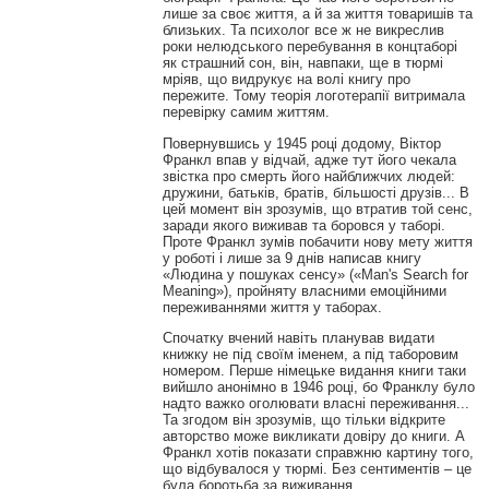
лише за своє життя, а й за життя товаришів та
близьких. Та психолог все ж не викреслив
роки нелюдського перебування в концтаборі
як страшний сон, він, навпаки, ще в тюрмі
мріяв, що видрукує на волі книгу про
пережите. Тому теорія логотерапії витримала
перевірку самим життям.
Повернувшись у 1945 році додому, Віктор
Франкл впав у відчай, адже тут його чекала
звістка про смерть його найближчих людей:
дружини, батьків, братів, більшості друзів... В
цей момент він зрозумів, що втратив той сенс,
заради якого виживав та боровся у таборі.
Проте Франкл зумів побачити нову мету життя
у роботі і лише за 9 днів написав книгу
«Людина у пошуках сенсу» («Man's Search for
Meaning»), пройняту власними емоційними
переживаннями життя у таборах.
Спочатку вчений навіть планував видати
книжку не під своїм іменем, а під таборовим
номером. Перше німецьке видання книги таки
вийшло анонімно в 1946 році, бо Франклу було
надто важко оголювати власні переживання...
Та згодом він зрозумів, що тільки відкрите
авторство може викликати довіру до книги. А
Франкл хотів показати справжню картину того,
що відбувалося у тюрмі. Без сентиментів – це
була боротьба за виживання.