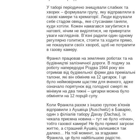
У таборі періодично знищували слабких та
хворих – формували групу, яку відправляли в
газові камери та крематорії. Люди відчували
себе стадом овець, яке стусанами ганяли,
куди хотіли. Кожен намагався загубитися в
натовпі, нічим не виділятися, не привертати
уваги наглядачів. В’язні радили один одному
регулярно голитися, стояти та ходити прямо,
не показувати своїх хвороб, щоб не потрапити
в газову камеру.
Франкл працював на земляних роботах та на
будівництві залізничної дороги. В подяку за
роботу напередодні Різдва 1944 року він
отримав від будівельної фірми два преміальні
талони, які він обміняв на 12 цигарок. І це
було неймовірним щастям для вченого, адже
означало порятунок від голодної смерті як
мінімум на два тижні – цигарки можна було
обміняти на 12 порцій супу.
Коли Франкла разом з іншою групою в'язнів
відправили з Аушвіца (Auschwitz) в Баварію,
один з філіалів табору Дахау (Dachau), їх
чекала приємна новина – тут не було «пічки»,
тобто газової камери! Не було прямої загрози
життю, а страшний Аушвіц залишився так
далеко... На той момент, за згадками
Франкла, це було найбільшою радістю.