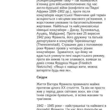
[Концентраційний табір – так називалися
в’язниці для військовополонених під час
англо-бурської війни (конфлікти на Півдні
Африки 1899–1902 рр.), проте після
концтаборів нацистської Німеччини цей термін
асоціюється з місцями масового ув’язнення, з
жорстокими умовами та багатомільйонними
жертвами. Найбільші та найсумнозвісніші
німецькі концтабори – Дахау, Бухенвальд,
Аушвіц, Майданек]. Проте вже 25 вересня
1942 року Франкла, його дружину та батьків
депортували в концтабір Терезіенштадт
(Theresienstadt). Страшних два з половиною
роки Франкл провів у чотирьох різних
концтаборах. Здавалося, що йому не
вдасться уникнути печі нацистського режиму,
проте він вижив та не зламався, взявши за
девіз слова Фрідріха Ніцше (Friedrich
Nietzsche): «Якщо є навіщо жити, можна
витерпіти будь-яке як».
Свідок
Життя Віктора Франкла проминало майже
протягом цілого XX століття. Та він не просто
жив у період двох світових воєн, він став
їхнім свідком буквально, зі всіма жахами та
трагізмом.
1942 – 1945 роки – найстрашніші та найважчі в
біографії Франкла. Це час його боротьби не