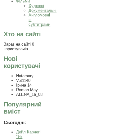
Фільми
Художні
Документальні
Англомовні
із
субтитрами
Хто на сайті
Зараз на сайті 0
користувачів.
Нові
користувачі
Hatamary
Vet1140
Ірина 14
Roman May
ALENA_16_08
Популярний
вміст
Сьогодні:
Дейл Карнегі
"Як