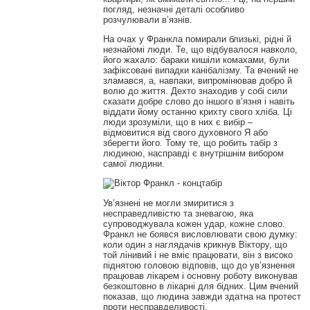
погляд, незначні деталі особливо
розчулювали в’язнів.
На очах у Франкла помирали близькі, рідні й
незнайомі люди. Те, що відбувалося навколо,
його жахало: бараки кишіли комахами, були
зафіксовані випадки канібалізму. Та вчений не
зламався, а, навпаки, випромінював добро й
волю до життя. Дехто знаходив у собі сили
сказати добре слово до іншого в’язня і навіть
віддати йому останню крихту свого хліба. Ці
люди зрозуміли, що в них є вибір –
відмовитися від свого духовного Я або
зберегти його. Тому те, що робить табір з
людиною, насправді є внутрішнім вибором
самої людини.
Ув’язнені не могли змиритися з
несправедливістю та зневагою, яка
супроводжувала кожен удар, кожне слово.
Франкл не боявся висловлювати свою думку:
коли один з наглядачів крикнув Віктору, що
той лінивий і не вміє працювати, він з високо
піднятою головою відповів, що до ув’язнення
працював лікарем і основну роботу виконував
безкоштовно в лікарні для бідних. Цим вчений
показав, що людина завжди здатна на протест
проти несправделивості.