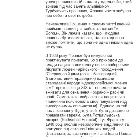
увечері приносив їй в палату едельвейс, який
зривав під час занять альпінізмом.
Турбуючись про інших, Франкл часто забував
про себе та свої потреби.
Найважливіші рішення в своєму житті вчений
приймав наодинці зі собою та «зі своїм
Богом». Він любив казати, що «людина
повинна бути самотньою, тільки тоді вона
зможе помітити, що вона не одна і ніколи одна
не була».
З 1938 року Франкл був вимушений
практикувати приватно, бо з приходом до
влади нацистів психологу-єврею заборонили
лікувати людей «арійського» походження
[Спершу арійцями (ар’я – благородний,
благочестивий, праведний) називали
стародавні народи індоєвропейської мовної
сім’ї, проте з кінця XIX ст. це слово почали
вживати для означення «обраної» раси чи
нації. Саме такою «обраністю» нацистська
Німеччина пояснювала своє панування над
«необраними» спільнотами]. Єдиною на той
час лікарнею у Відні, у якій було дозволено
працювати євреям, була Ротшильдська
лікарня (Rothschild Hospital). Тут Франкл у
1940 році очолив неврологічне відділення та
врятував від евтаназії кількох людей
[Евтаназія, за визначенням Папи Івана Павла