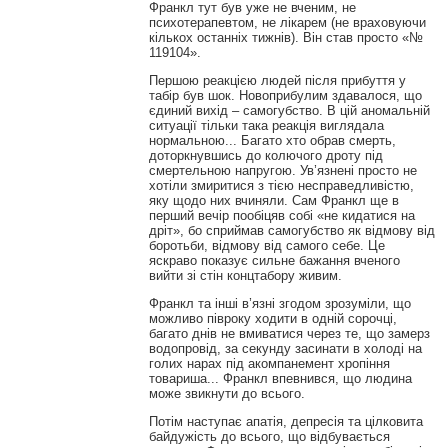
Франкл тут був уже не вченим, не
психотерапевтом, не лікарем (не враховуючи
кількох останніх тижнів). Він став просто «№
119104».
Першою реакцією людей після прибуття у
табір був шок. Новоприбулим здавалося, що
єдиний вихід – самогубство. В цій аномальній
ситуації тільки така реакція виглядала
нормальною... Багато хто обрав смерть,
доторкнувшись до колючого дроту під
смертельною напругою. Ув’язнені просто не
хотіли змиритися з тією несправедливістю,
яку щодо них вчиняли. Сам Франкл ще в
перший вечір пообіцяв собі «не кидатися на
дріт», бо сприймав самогубство як відмову від
боротьби, відмову від самого себе. Це
яскраво показує сильне бажання вченого
вийти зі стін концтабору живим.
Франкл та інші в’язні згодом зрозуміли, що
можливо півроку ходити в одній сорочці,
багато днів не вмиватися через те, що замерз
водопровід, за секунду засинати в холоді на
голих нарах під акомпанемент хропіння
товариша... Франкл впевнився, що людина
може звикнути до всього.
Потім наступає апатія, депресія та цілковита
байдужість до всього, що відбувається