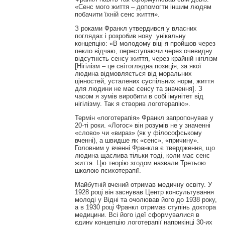
«Сенс мого життя – допомогти іншим людям
побачити їхній сенс життя».
З роками Франкл утвердився у власних
поглядах і розробив нову унікальну
концепцію: «В молодому віці я пройшов через
пекло відчаю, переступаючи через очевидну
відсутність сенсу життя, через крайній нігілізм
[Нігілізм – це світоглядна позиція, за якої
людина відмовляється від моральних
цінностей, усталених суспільних норм, життя
для людини не має сенсу та значення]. З
часом я зумів виробити в собі імунітет від
нігілізму. Так я створив логотерапію».
Термін «логотерапія» Франкл запропонував у
20-ті роки. «Логос» він розумів не у значенні
«слово» чи «вираз» (як у філософському
вченні), а швидше як «сенс», «причину».
Головним у вченні Франкла є твердження, що
людина щаслива тільки тоді, коли має сенс
життя. Цю теорію згодом назвали Третьою
школою психотерапії.
Майбутній вчений отримав медичну освіту. У
1928 році він заснував Центр консультування
молоді у Відні та очолював його до 1938 року,
а в 1930 році Франкл отримав ступінь доктора
медицини. Всі його ідеї сформувалися в
єдину концепцію логотерапії наприкінці 30-их