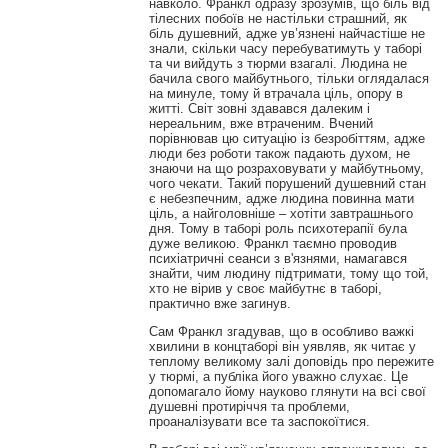
навколо. Франкл одразу зрозумів, що біль від
тілесних побоїв не настільки страшний, як
біль душевний, адже ув’язнені найчастіше не
знали, скільки часу перебуватимуть у таборі
та чи вийдуть з тюрми взагалі. Людина не
бачила свого майбутнього, тільки оглядалася
на минуле, тому й втрачала ціль, опору в
житті. Світ зовні здавався далеким і
нереальним, вже втраченим. Вчений
порівнював цю ситуацію із безробіттям, адже
люди без роботи також падають духом, не
знаючи на що розраховувати у майбутньому,
чого чекати. Такий порушений душевний стан
є небезпечним, адже людина повинна мати
ціль, а найголовніше – хотіти завтрашнього
дня. Тому в таборі роль психотерапії була
дуже великою. Франкл таємно проводив
психіатричні сеанси з в'язнями, намагався
знайти, чим людину підтримати, тому що той,
хто не вірив у своє майбутнє в таборі,
практично вже загинув.
Сам Франкл згадував, що в особливо важкі
хвилини в концтаборі він уявляв, як читає у
теплому великому залі доповідь про пережите
у тюрмі, а публіка його уважно слухає. Це
допомагало йому науково глянути на всі свої
душевні протиріччя та проблеми,
проаналізувати все та заспокоїтися.