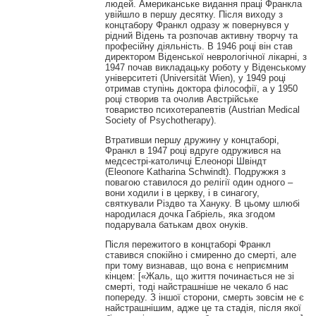
людей. Американське видання праці Франкла
увійшло в першу десятку. Після виходу з
концтабору Франкл одразу ж повернувся у
рідний Відень та розпочав активну творчу та
професійну діяльність. В 1946 році він став
директором Віденської неврологічної лікарні, з
1947 почав викладацьку роботу у Віденському
університеті (Universität Wien), у 1949 році
отримав ступінь доктора філософії, а у 1950
році створив та очолив Австрійське
товариство психотерапевтів (Austrian Medical
Society of Psychotherapy).
Втративши першу дружину у концтаборі,
Франкл в 1947 році вдруге одружився на
медсестрі-католичці Елеонорі Швіндт
(Eleonore Katharina Schwindt). Подружжя з
повагою ставилося до релігії один одного –
вони ходили і в церкву, і в синагогу,
святкували Різдво та Хануку. В цьому шлюбі
народилася дочка Габріель, яка згодом
подарувала батькам двох онуків.
Після пережитого в концтаборі Франкл
ставився спокійно і смиренно до смерті, але
при тому визнавав, що вона є неприємним
кінцем: [«Жаль, що життя починається не зі
смерті, тоді найстрашніше не чекало б нас
попереду. З іншої сторони, смерть зовсім не є
найстрашнішим, адже це та стадія, після якої