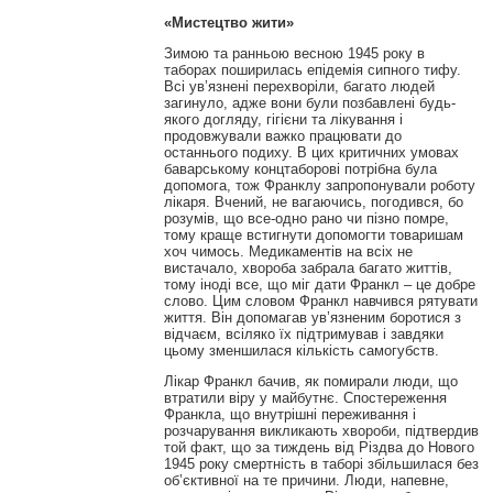
«Мистецтво жити»
Зимою та ранньою весною 1945 року в
таборах поширилась епідемія сипного тифу.
Всі ув’язнені перехворіли, багато людей
загинуло, адже вони були позбавлені будь-
якого догляду, гігієни та лікування і
продовжували важко працювати до
останнього подиху. В цих критичних умовах
баварському концтаборові потрібна була
допомога, тож Франклу запропонували роботу
лікаря. Вчений, не вагаючись, погодився, бо
розумів, що все-одно рано чи пізно помре,
тому краще встигнути допомогти товаришам
хоч чимось. Медикаментів на всіх не
вистачало, хвороба забрала багато життів,
тому іноді все, що міг дати Франкл – це добре
слово. Цим словом Франкл навчився рятувати
життя. Він допомагав ув’язненим боротися з
відчаєм, всіляко їх підтримував і завдяки
цьому зменшилася кількість самогубств.
Лікар Франкл бачив, як помирали люди, що
втратили віру у майбутнє. Спостереження
Франкла, що внутрішні переживання і
розчарування викликають хвороби, підтвердив
той факт, що за тиждень від Різдва до Нового
1945 року смертність в таборі збільшилася без
об’єктивної на те причини. Люди, напевне,