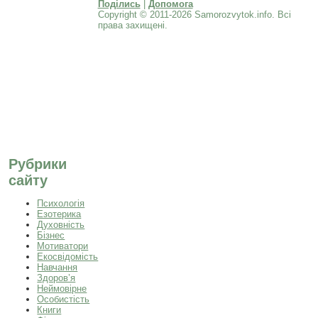
Поділись
|
Допомога
Copyright © 2011-2026 Samorozvytok.info. Всі
права захищені.
Рубрики
сайту
Психологія
Езотерика
Духовність
Бізнес
Мотиватори
Екосвідомість
Навчання
Здоров’я
Неймовірне
Особистість
Книги