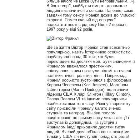
більше нічого не може бути неправильним...»].
В його теорії, майбутня смерть допомагає
людині визначитися з сенсом. Напевне, саме
завдяки тому сенсу Франкл дожив до глибокої
старості. Помер вчений від серцевої
недостататності в рідному Відні 2 вересня
1997 року у віці 92 років.
Ще за життя Віктор Франкл став всесвітньо
популярною, навіть історичною особистістю,
опублікував понад 30 книг, які були
перекладені на десятки мов. Бути знайомим із
Франклом вважалося престижним,
спілкування з ним прагнули відомі тогочасні
політики, вчені, релігійні діячі. Наприклад,
Франкл особисто зустрічався з філософами
Карлом Ясперсом (Karl Jaspers), Мартіном
Гайдеггером (Martin Heidegger), політичним
лідером США Хіларі Клінтон (Hillary Clinton),
Папою Павлом VI та іншими популярними
особистостями того часу. Різні університету
світу присвоїли Франклу багато вчених
ступенів та нагород. Він був послом
психотерапії, по всьому світу читав лекції і
виступав із доповідями. На зустрічі з
Франклом іноді приходило десятки тисяч
людей. Вчений двічі об’їхав світ з лекціями,
тільки у США він виступив понад сто разів!