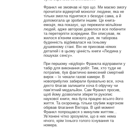
Франкл не змовчав ні про що. Ми маємо змогу
прочитати відвертий монолог людини, яка не
тільки змогла піднятися з безодні сама, а й
допомогала це зробити іншим. Це книга-
емоція, яка показує, що пережили мільйони
людей, адже авторові довелося все побачити
та перетерпіти зсередини. Він описував, як
жилося в'язням кожного дня, як таборова
буденність відбивалася на їхньому
душевному стані. Він не приховав ніяких
деталей і в цьому цінність книги «Людина у
пошуках сенсу».
При першому «відборі» Франкла відправили у
табір для виконання робіт. Тим, хто туди не
потрапив, був фактично винесений смертний
вирок – їх чекали газові камери. В
новоприбулих забирали буквально все, хоча
дехто благав залишити хоча б обручку чи
пам’ятний медальйон. Сам Франкл просив,
щоб йому дозволили зберегти рукопис
наукової книги, яка була працею всього його
життя. Та охоронець тільки грубим жаргоном
обірвав благання Віктора. В цей момент
Франкл попрощався з минулим життям...
Ув’язнені чітко зрозуміли, що в них нема
нічого, крім їхнього голого існування та
номера.