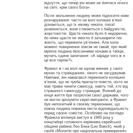
відчуття, що тепер він може не боятися нічого
на світі, крім свого Бога».
Після звільнення людину може підкосити нове
розчарування: часто на волі колишні в’язні
дізнаються, що їх нікому чекати, ілюзії
розвіюються, вони стикаються з байдужістю,
жорстокістю. Щастя чекати було б недоречно,
бо ніяке щастя не змогло б затьмарити тих
жахіть, що пережили ув’язнені. Але коли
момент повернення зовсім не такий, про який
мріяла людина безсонними ночами в таборі,
мучить єдине запитання: «А заради чого ж я
це все терпів?».
Франкл ж і на волі не шукав винних у своїх
муках та стражданнях, нікого не засуджував.
Навпаки, він намагався переконати колишніх
в’язнів, що не треба прагнути помсти, ніхто не
має права чинити самосуд, навіть той, хто від
страшного самосуду страждав. Вчений до
кінця життя був патріотом своєї держави, чого
не могли зрозуміти євреї-емігранти, а Франкл
був непохитний в своєму переконанні, що
кожна людина повинна нести відповідальність
перед своєю совістю. Особливо на погляди
Франкла вплинув виступ в 1945 році у
концтаборі головного керівника єврейської
общини рабина Лео Бека (Leo Baeck), який у
своїй «Молитві про національне примирення»