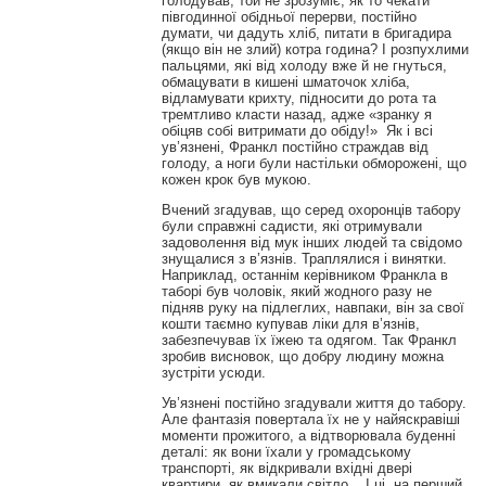
голодував, той не зрозуміє, як то чекати
півгодинної обідньої перерви, постійно
думати, чи дадуть хліб, питати в бригадира
(якщо він не злий) котра година? І розпухлими
пальцями, які від холоду вже й не гнуться,
обмацувати в кишені шматочок хліба,
відламувати крихту, підносити до рота та
тремтливо класти назад, адже «зранку я
обіцяв собі витримати до обіду!» Як і всі
ув’язнені, Франкл постійно страждав від
голоду, а ноги були настільки обморожені, що
кожен крок був мукою.
Вчений згадував, що серед охоронців табору
були справжні садисти, які отримували
задоволення від мук інших людей та свідомо
знущалися з в’язнів. Траплялися і винятки.
Наприклад, останнім керівником Франкла в
таборі був чоловік, який жодного разу не
підняв руку на підлеглих, навпаки, він за свої
кошти таємно купував ліки для в’язнів,
забезпечував їх їжею та одягом. Так Франкл
зробив висновок, що добру людину можна
зустріти усюди.
Ув’язнені постійно згадували життя до табору.
Але фантазія повертала їх не у найяскравіші
моменти прожитого, а відтворювала буденні
деталі: як вони їхали у громадському
транспорті, як відкривали вхідні двері
квартири, як вмикали світло... І ці, на перший