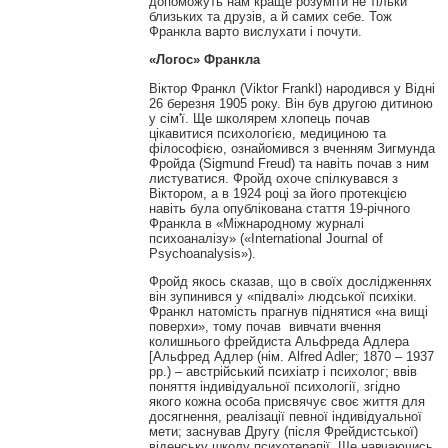
допоможуть нам краще розуміти не тільки
близьких та друзів, а й самих себе. Тож
Франкла варто вислухати і почути.
«Логос» Франкла
Віктор Франкл (Viktor Frankl) народився у Відні
26 березня 1905 року. Він був другою дитиною
у сім'ї. Ще школярем хлопець почав
цікавитися психологією, медициною та
філософією, ознайомився з вченням Зигмунда
Фройда (Sigmund Freud) та навіть почав з ним
листуватися. Фройд охоче спілкувався з
Віктором, а в 1924 році за його протекцією
навіть була опублікована стаття 19-річного
Франкла в «Міжнародному журналі
психоаналізу» («International Journal of
Psychoanalysis»).
Фройд якось сказав, що в своїх дослідженнях
він зупинився у «підвалі» людської психіки.
Франкл натомість прагнув піднятися «на вищі
поверхи», тому почав вивчати вчення
колишнього фрейдиста Альфреда Адлера
[Альфред Адлер (нім. Alfred Adler; 1870 – 1937
рр.) – австрійський психіатр і психолог; ввів
поняття індивідуальної психології, згідно
якого кожна особа присвячує своє життя для
досягнення, реалізації певної індивідуальної
мети; заснував Другу (після Фрейдистської)
віденську школу психотерапії. Ще навчаючись