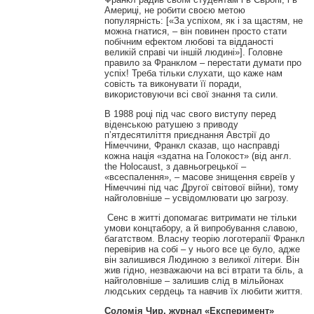
Америці, не робити своєю метою
популярність: [«За успіхом, як і за щастям, не
можна гнатися, – він повинен просто стати
побічним ефектом любові та відданості
великій справі чи іншій людині»]. Головне
правило за Франклом – перестати думати про
успіх! Треба тільки слухати, що каже нам
совість та виконувати її поради,
використовуючи всі свої знання та сили.
В 1988 році під час свого виступу перед
віденською ратушею з приводу
п’ятдесятиліття приєднання Австрії до
Німеччини, Франкл сказав, що насправді
кожна нація «здатна на Голокост» (від англ.
the Holocaust, з давньогрецької –
«всеспалення», – масове знищення євреїв у
Німеччині під час Другої світової війни), тому
найголовніше – усвідомлювати цю загрозу.
Сенс в житті допомагає витримати не тільки
умови концтабору, а й випробування славою,
багатством. Власну теорію логотерапії Франкл
перевірив на собі – у нього все це було, адже
він залишився Людиною з великої літери. Він
жив гідно, незважаючи на всі втрати та біль, а
найголовніше – залишив слід в мільйонах
людських сердець та навчив їх любити життя.
Соломія Чир, журнал «Експеримент»