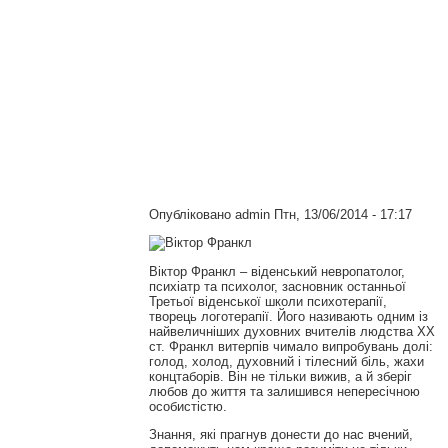
Опубліковано
admin
Птн, 13/06/2014 - 17:17
Віктор Франкл – віденський невропатолог,
психіатр та психолог, засновник останньої
Третьої віденської школи психотерапії,
творець логотерапії. Його називають одним із
найвеличніших духовних вчителів людства XX
ст. Франкл витерпів чимало випробувань долі:
голод, холод, духовний і тілесний біль, жахи
концтаборів. Він не тільки вижив, а й зберіг
любов до життя та залишився непересічною
особистістю.
Знання, які прагнув донести до нас вчений,