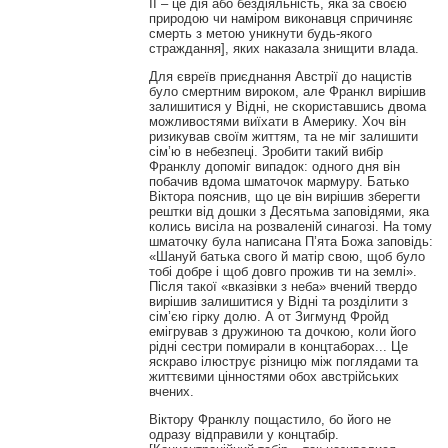
ІІ – це дія або бездіяльність, яка за своєю
природою чи наміром виконавця спричиняє
смерть з метою уникнути будь-якого
страждання], яких наказала знищити влада.
Для євреїв приєднання Австрії до нацистів
було смертним вироком, але Франкл вирішив
залишитися у Відні, не скориставшись двома
можливостями виїхати в Америку. Хоч він
ризикував своїм життям, та не міг залишити
сім’ю в небезпеці. Зробити такий вибір
Франклу допоміг випадок: одного дня він
побачив вдома шматочок мармуру. Батько
Віктора пояснив, що це він вирішив зберегти
рештки від дошки з Десятьма заповідями, яка
колись висіла на розваленій синагозі. На тому
шматочку була написана П’ята Божа заповідь:
«Шануй батька свого й матір свою, щоб було
тобі добре і щоб довго прожив ти на землі».
Після такої «вказівки з неба» вчений твердо
вирішив залишитися у Відні та розділити з
сім’єю гірку долю. А от Зигмунд Фройд
емігрував з дружиною та дочкою, коли його
рідні сестри помирали в концтаборах... Це
яскраво ілюструє різницю між поглядами та
життєвими цінностями обох австрійських
вчених.
Віктору Франклу пощастило, бо його не
одразу відправили у концтабір.