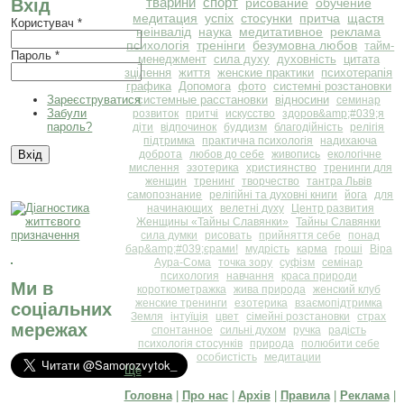
тварини
спорт
Вхід
рисование
обучение
медитация
успіх
стосунки
притча
щастя
Користувач
*
неінвалід
наука
медитативное
реклама
психологія
тренінги
безумовна любов
тайм-
Пароль
*
менеджмент
сила духу
духовність
цитата
зцілення
життя
женские практики
психотерапія
графика
Допомога
фото
системні розстановки
Зареєструватися
системные расстановки
відносини
семинар
Забули
розвиток
притчі
искусство
здоров&amp;#039;я
пароль?
діти
відпочинок
буддизм
благодійність
релігія
підтримка
практична психологія
надихаюча
доброта
любов до себе
живопись
екологічне
мислення
эзотерика
християнство
тренинги для
женщин
тренинг
творчество
тантра Львів
самопознание
релігійні та духовні книги
йога
для
начинающих
велетні духу
Центр развития
Женщины «Тайны Славянки»
Тайны Славянки
сила думки
рисовать
прийняття себе
понад
бар&amp;#039;єрами!
мудрість
карма
гроші
Віра
Аура-Сома
точка зору
суфізм
семінар
психология
навчання
краса природи
Ми в
короткометражка
жива природа
женский клуб
женские тренинги
езотерика
взаємопідтримка
соціальних
Земля
інтуїція
цвет
сімейні розстановки
страх
мережах
спонтанное
сильні духом
ручка
радість
психологія стосунків
природа
полюбити себе
особистість
медитации
Ще
Головна
|
Про нас
|
Архів
|
Правила
|
Реклама
|