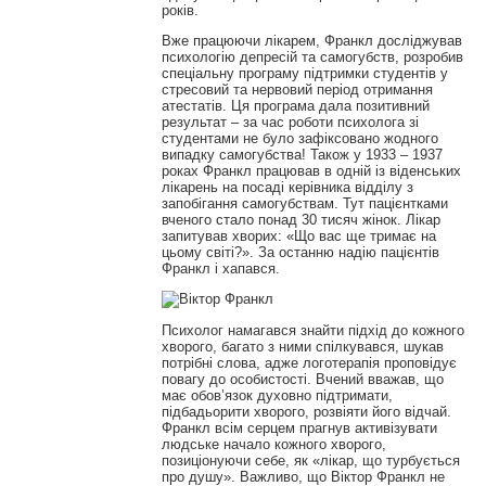
років.
Вже працюючи лікарем, Франкл досліджував
психологію депресій та самогубств, розробив
спеціальну програму підтримки студентів у
стресовий та нервовий період отримання
атестатів. Ця програма дала позитивний
результат – за час роботи психолога зі
студентами не було зафіксовано жодного
випадку самогубства! Також у 1933 – 1937
роках Франкл працював в одній із віденських
лікарень на посаді керівника відділу з
запобігання самогубствам. Тут пацієнтками
вченого стало понад 30 тисяч жінок. Лікар
запитував хворих: «Що вас ще тримає на
цьому світі?». За останню надію пацієнтів
Франкл і хапався.
Психолог намагався знайти підхід до кожного
хворого, багато з ними спілкувався, шукав
потрібні слова, адже логотерапія проповідує
повагу до особистості. Вчений вважав, що
має обов’язок духовно підтримати,
підбадьорити хворого, розвіяти його відчай.
Франкл всім серцем прагнув активізувати
людське начало кожного хворого,
позиціонуючи себе, як «лікар, що турбується
про душу». Важливо, що Віктор Франкл не