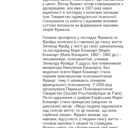
у школі, Віктор Франкл почав співпрацювати з
адлерівцями, але вже в 1927 році через
відмінності в поглядах з колегами залишив
їхнє Товариство індивідуальної психології.
Спілкування та робота з відомими вченими
суттєво вплинули на формування наукових
теорій Франкла.
Головне протиріччя у поглядах Франкла та
Фройда полягало в ставленні до сенсу життя.
Зигмунд Фройд у листі до своєї шанувальниці
та послідовниці Марії Бонапарт [Марія
Бонапарт (Marie Bonaparte; 1882 – 1962 рр.) –
письменниця, психоаналітик, учениця
Зигмунда Фройда. Її дідусь був племінником
імператора Наполеона Бонапарта. Без
медичної освіти Марія Бонапарт стала
першим практикуючим психоаналітиком
Франції, тому її називають піонером
французького психоаналізу. У 1926 році
організувала Паризьке Психоаналітичне
Товариство (Société Psychanalytique de Paris).
Після одруження із графом Корфським Марія
Бонапарт стала принцесою грецькою та
данською] писав: «Якщо людина задумалася
над сенсом життя, то це означає, що вона
серйозно хвора». Франкл вважав, що,
навпаки, відсутність у людини сенсу життя –
головна причина її хвороб та страждань.
Франкл навіть так сформулював свій девіз: