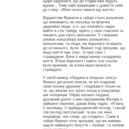
щиро надіялися, що до Різдва вже будуть
вдома... Тому найстрашнішим є довести себе
до стану: «Мені нічого чекати від життя».
Відкриттям Франкла в таборі стало розуміння,
що виживають не сильніші чи фізично
здоровіші люди, а ті, що плекають надію
вийти зі стін табору, вірять у своє спасіння та
чекають дня свого звільнення. У страшних
умовах концтабору важко залишитись
непохитним, та люди, які боролися та вірили
до останнього, були. Франкл тоді зрозумів, що
якщо життя має сенс, то має сенс і
страждання. Воно є невід’ємною складовою
життя. В’язні боролися і навіть їхні сльози
були мужніми, бо в’язні мали мужність
страждати.
У своїй книжці «Людина в пошуках сенсу»
Франкл детально описав, як він згадував
свою кохану дружину і сподівався тільки на
те, що жінкам хоч трохи легше в концтаборі,
ніж чоловікам. Образ коханої людини,
духовний діалог з нею підтримував Віктора в
найважчі хвилини, давав йому надію. «Я бачу
її посмішку, її підбадьорюючий погляд. І нехай
той погляд безтілесний, та він сяє мені
яскравіше, ніж сонце, що сходить». Саме в
таборі Франкл чітко зрозумів, що ми живемо
задля найвищого почуття – любові. І в любові