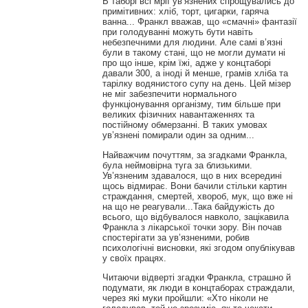
В таборі всі мрії ув’язнених спрощувались до
примітивних: хліб, торт, цигарки, гаряча
ванна... Франкл вважав, що «смачні» фантазії
при голодуванні можуть бути навіть
небезпечними для людини. Але самі в’язні
були в такому стані, що не могли думати ні
про що інше, крім їжі, адже у концтаборі
давали 300, а іноді й менше, грамів хліба та
тарілку водянистого супу на день. Цей мізер
не міг забезпечити нормального
функціонування організму, тим більше при
великих фізичних навантаженнях та
постійному обмерзанні. В таких умовах
ув’язнені помирали один за одним...
Найважчим почуттям, за згадками Франкла,
була неймовірна туга за близькими.
Ув’язненим здавалося, що в них всередині
щось відмирає. Вони бачили стільки картин
страждання, смертей, хвороб, мук, що вже ні
на що не реагували...Така байдужість до
всього, що відбувалося навколо, зацікавила
Франкла з лікарської точки зору. Він почав
спостерігати за ув’язненими, робив
психологічні висновки, які згодом опублікував
у своїх працях.
Читаючи відверті згадки Франкла, страшно й
подумати, як люди в концтаборах страждали,
через які муки пройшли: «Хто ніколи не