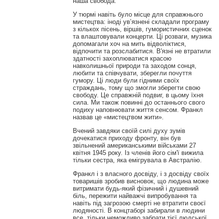
наша свобода.
У тюрмі навіть було місце для справжнього
мистецтва: іноді ув’язнені складали програму
з кількох пісень, віршів, гумористичних сценок
та влаштовували концерти. Ці розваги, музика
допомагали хоч на мить відволіктися,
відпочити та розслабитися. В'язні не втратили
здатності захоплюватися красою
навколишньої природи та заходом сонця,
любити та співчувати, зберегли почуття
гумору. Ці люди були гідними своїх
страждань, тому що змогли зберегти свою
свободу. Це справжній подвиг, в цьому їхня
сила. Ми також повинні до останнього свого
подиху наповнювати життя сенсом. Франкл
назвав це «мистецтвом жити».
Вчений завдяки своїй силі духу зумів
дочекатися приходу фронту, він був
звільнений американськими військами 27
квітня 1945 року. Із членів його сім'ї вижила
тільки сестра, яка емігрувала в Австралію.
Франкл і з власного досвіду, і з досвіду своїх
товаришів зробив висновок, що людина може
витримати будь-який фізичний і душевний
біль, пережити найважчі випробування та
навіть під загрозою смерті не втратити своєї
людяності. В концтаборі забирали в людини
все, тільки неможливо забрати тієї людської