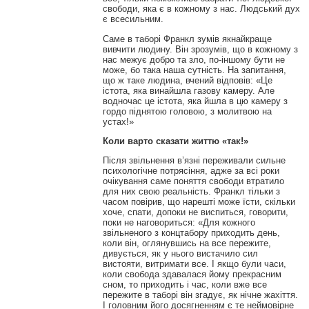
свободи, яка є в кожному з нас. Людський дух
є всесильним.
Саме в таборі Франкл зумів якнайкраще
вивчити людину. Він зрозумів, що в кожному з
нас межує добро та зло, по-іншому бути не
може, бо така наша сутність. На запитання,
що ж таке людина, вчений відповів: «Це
істота, яка винайшла газову камеру. Але
водночас це істота, яка йшла в цю камеру з
гордо піднятою головою, з молитвою на
устах!»
Коли варто сказати життю «так!»
Після звільнення в’язні переживали сильне
психологічне потрясіння, адже за всі роки
очікування саме поняття свободи втратило
для них свою реальність. Франкл тільки з
часом повірив, що нарешті може їсти, скільки
хоче, спати, допоки не виспиться, говорити,
поки не наговориться: «Для кожного
звільненого з концтабору приходить день,
коли він, оглянувшись на все пережите,
дивується, як у нього вистачило сил
вистояти, витримати все. І якщо були часи,
коли свобода здавалася йому прекрасним
сном, то приходить і час, коли вже все
пережите в таборі він згадує, як нічне жахіття.
І головним його досягненням є те неймовірне