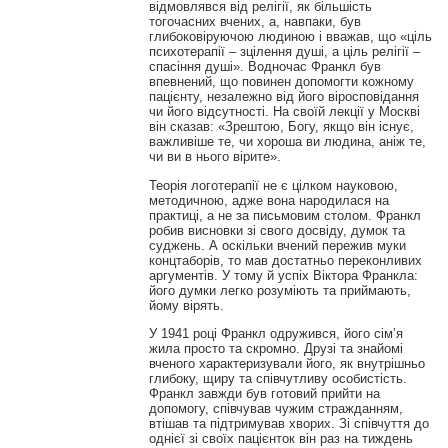
відмовлявся від релігії, як більшість
тогочасних вчених, а, навпаки, був
глибоковіруючою людиною і вважав, що «ціль
психотерапії – зцілення душі, а ціль релігії –
спасіння душі». Водночас Франкл був
впевнений, що повинен допомогти кожному
пацієнту, незалежно від його віросповідання
чи його відсутності. На своїй лекції у Москві
він сказав: «Зрештою, Богу, якщо він існує,
важливіше те, чи хороша ви людина, аніж те,
чи ви в нього вірите».
Теорія логотерапії не є цілком науковою,
методичною, адже вона народилася на
практиці, а не за письмовим столом. Франкл
робив висновки зі свого досвіду, думок та
суджень. А оскільки вчений пережив муки
концтаборів, то мав достатньо переконливих
аргументів. У тому й успіх Віктора Франкла:
його думки легко розуміють та приймають,
йому вірять.
У 1941 році Франкл одружився, його сім’я
жила просто та скромно. Друзі та знайомі
вченого характеризували його, як внутрішньо
глибоку, щиру та співчутливу особистість.
Франкл завжди був готовий прийти на
допомогу, співчував чужим стражданням,
втішав та підтримував хворих. Зі співчуття до
однієї зі своїх пацієнток він раз на тиждень