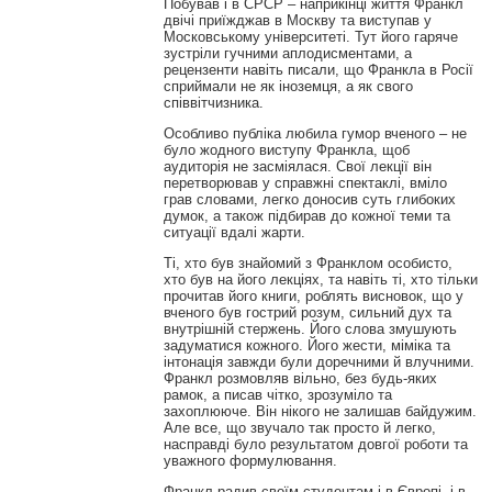
Побував і в СРСР – наприкінці життя Франкл
двічі приїжджав в Москву та виступав у
Московському університеті. Тут його гаряче
зустріли гучними аплодисментами, а
рецензенти навіть писали, що Франкла в Росії
сприймали не як іноземця, а як свого
співвітчизника.
Особливо публіка любила гумор вченого – не
було жодного виступу Франкла, щоб
аудиторія не засміялася. Свої лекції він
перетворював у справжні спектаклі, вміло
грав словами, легко доносив суть глибоких
думок, а також підбирав до кожної теми та
ситуації вдалі жарти.
Ті, хто був знайомий з Франклом особисто,
хто був на його лекціях, та навіть ті, хто тільки
прочитав його книги, роблять висновок, що у
вченого був гострий розум, сильний дух та
внутрішній стержень. Його слова змушують
задуматися кожного. Його жести, міміка та
інтонація завжди були доречними й влучними.
Франкл розмовляв вільно, без будь-яких
рамок, а писав чітко, зрозуміло та
захоплююче. Він нікого не залишав байдужим.
Але все, що звучало так просто й легко,
насправді було результатом довгої роботи та
уважного формулювання.
Франкл радив своїм студентам і в Європі, і в