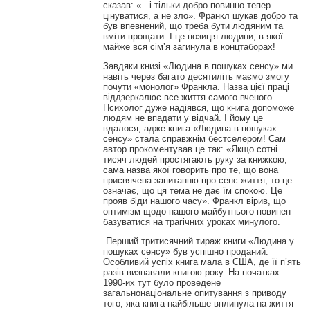
сказав: «...і тільки добро повинно тепер
цінуватися, а не зло». Франкл шукав добро та
був впевнений, що треба бути людяним та
вміти прощати. І це позиція людини, в якої
майже вся сім’я загинула в концтаборах!
Завдяки книзі «Людина в пошуках сенсу» ми
навіть через багато десятиліть маємо змогу
почути «монолог» Франкла. Назва цієї праці
віддзеркалює все життя самого вченого.
Психолог дуже надіявся, що книга допоможе
людям не впадати у відчай. І йому це
вдалося, адже книга «Людина в пошуках
сенсу» стала справжнім бестселером! Сам
автор прокоментував це так: «Якщо сотні
тисяч людей простягають руку за книжкою,
сама назва якої говорить про те, що вона
присвячена запитанню про сенс життя, то це
означає, що ця тема не дає їм спокою. Це
прояв біди нашого часу». Франкл вірив, що
оптимізм щодо нашого майбутнього повинен
базуватися на трагічних уроках минулого.
Перший тритисячний тираж книги «Людина у
пошуках сенсу» був успішно проданий.
Особливий успіх книга мала в США, де її п’ять
разів визнавали книгою року. На початках
1990-их тут було проведене
загальнонаціональне опитування з приводу
того, яка книга найбільше вплинула на життя