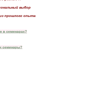
рсональный выбор
 из прошлого опыта
ие в семинарах?
ти семинары?