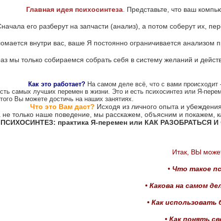
Главная идея психосинтеза
.
Представьте, что ваш компьют
начала его разберут на запчасти (анализ), а потом соберут их, пер
ломается внутри вас, ваше Я постоянно ограничивается анализом 
раз мы только собираемся собрать себя в систему желаний и дейст
Как это работает?
На самом деле всё, что с вами происходит 
сть самых лучших перемен в жизни. Это и есть психосинтез или Я-пер
того Вы можете достичь на наших занятиях.
Что это Вам даст?
Исходя из личного опыта и убеждения
а не только наше поведение, мы расскажем, объясним и покажем, к
«ПСИХОСИНТЕЗ: практика Я-перемен или КАК РАЗОБРАТЬСЯ И
Итак, ВЫ может
•
Что такое п
• Какова на самом д
• Как использовать
• Как понять с