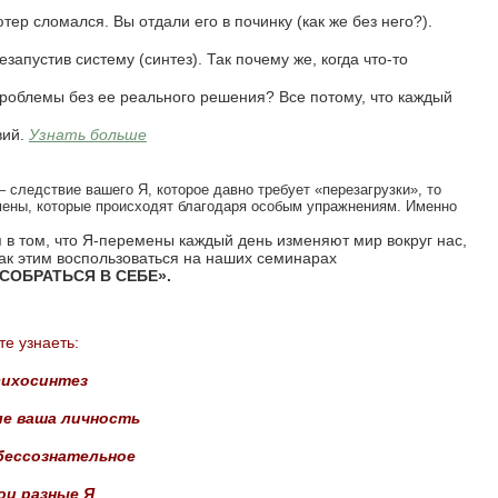
ер сломался. Вы отдали его в починку (как же без него?).
езапустив систему (синтез). Так почему же, когда что-то
проблемы без ее реального решения? Все потому, что каждый
вий.
Узнать больше
– следствие вашего Я, которое давно требует «перезагрузки», то
емены, которые происходят благодаря особым упражнениям. Именно
 в том, что Я-перемены каждый день изменяют мир вокруг нас,
ак этим воспользоваться на наших семинарах
 СОБРАТЬСЯ В СЕБЕ».
е узнаеть:
сихосинтез
еле ваша личность
 бессознательное
вои разные Я