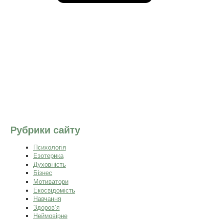
Рубрики сайту
Психологія
Езотерика
Духовність
Бізнес
Мотиватори
Екосвідомість
Навчання
Здоров’я
Неймовірне