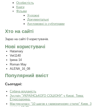
Особистість
Книги
Фільми
Художні
Документальні
Англомовні із субтитрами
Хто на сайті
Зараз на сайті 0 користувачів.
Нові користувачі
Hatamary
Vet1140
Ірина 14
Roman May
ALENA_16_08
Популярний вміст
Сьогодні:
Собача відданість
Зустріч "УКРАЇНСЬКОГО СОЦІОНУ" у Києві. Тема:
Етносоціоніка.
Мастер-класс "10 шагов к гармоничному стилю" Киев. 3