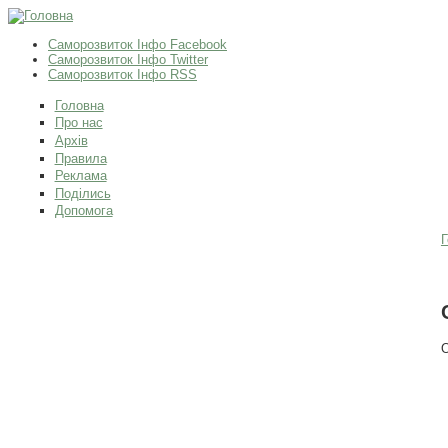
Саморозвиток Інфо Facebook
Саморозвиток Інфо Twitter
Саморозвиток Інфо RSS
Головна
Про нас
Архів
Правила
Реклама
Поділись
Допомога
Г