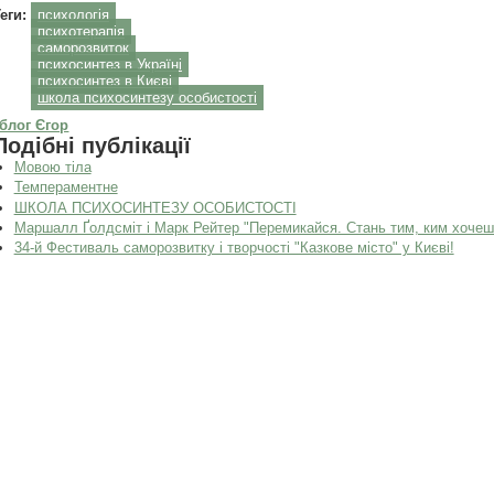
еги:
психологія
психотерапія
саморозвиток
психосинтез в Україні
психосинтез в Києві
школа психосинтезу особистості
блог Єгор
Подібні публікації
Мовою тіла
Темпераментне
ШКОЛА ПСИХОСИНТЕЗУ ОСОБИСТОСТІ
Маршалл Ґолдсміт і Марк Рейтер "Перемикайся. ​​​​​​​Стань тим, ким хочеш
34-й Фестиваль саморозвитку і творчості "Казкове місто" у Києві!