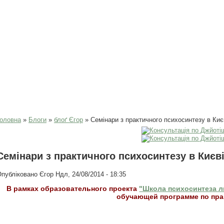
Ви є тут
оловна
»
Блоги
»
блоґ Єгор
» Семінари з практичного психосинтезу в Києв
Семінари з практичного психосинтезу в Києві
Опубліковано
Єгор
Ндл, 24/08/2014 - 18:35
В рамках образовательного проекта
"Школа психосинтеза л
обучающей программе по пра