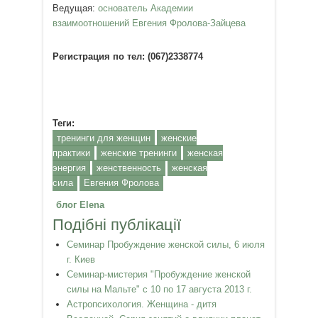
Ведущая:
основатель Академии
взаимоотношений Евгения Фролова-Зайцева
Регистрация по тел: (067)2338774
Теги:
тренинги для женщин
женские
практики
женские тренинги
женская
энергия
женственность
женская
сила
Евгения Фролова
блог Elena
Подібні публікації
Семинар Пробуждение женской силы, 6 июля
г. Киев
Семинар-мистерия "Пробуждение женской
силы на Мальте" с 10 по 17 августа 2013 г.
Астропсихология. Женщина - дитя