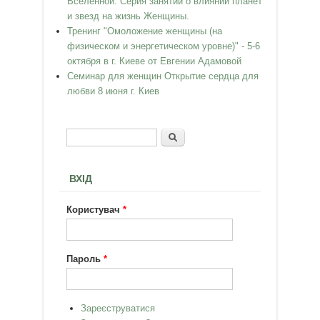
Вселенной. Серия занятий о влиянии планет
и звезд на жизнь Женщины.
Тренинг "Омоложение женщины (на
физическом и энергетическом уровне)" - 5-6
октября в г. Киеве от Евгении Адамовой
Семинар для женщин Открытие сердца для
любви 8 июня г. Киев
Пошук
Пошукова форма
ВХІД
Користувач
*
Пароль
*
Зареєструватися