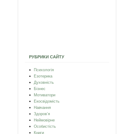
РУБРИКИ САЙТУ
Психологія
Езотерика
Духовність
Бізнес
Мотиватори
Екосвідомість
Навчання
Здоров’я
Неймовірне
Особистість
Книги