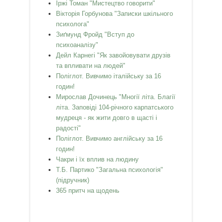
Іржі Томан "Мистецтво говорити"
Вікторія Горбунова "Записки шкільного
психолога"
Зиґмунд Фройд "Вступ до
психоаналізу"
Дейл Карнегі "Як завойовувати друзів
та впливати на людей"
Поліглот. Вивчимо італійську за 16
годин!
Мирослав Дочинець "Многії літа. Благії
літа. Заповіді 104-річного карпатського
мудреця - як жити довго в щасті і
радості"
Поліглот. Вивчимо англійську за 16
годин!
Чакри і їх вплив на людину
Т.Б. Партико "Загальна психологія"
(підручник)
365 притч на щодень