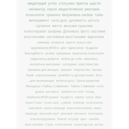
медитация
успіх
стосунки
притча
щастя
неінвалід
наука
медитативное
реклама
психологія
тренінги
безумовна любов
тайм-
менеджмент
сила духу
духовність
цитата
зцілення
життя
женские практики
психотерапія
графика
Допомога
фото
системні
розстановки
системные расстановки
відносини
семинар
розвиток
притчі
искусство
здоров&amp;#039;я
діти
відпочинок
буддизм
благодійність
релігія
підтримка
практична психологія
надихаюча доброта
любов до себе
живопись
екологічне мислення
эзотерика
християнство
тренинги для женщин
тренинг
творчество
тантра
Львів
самопознание
релігійні та духовні книги
йога
для начинающих
велетні духу
Центр развития
Женщины «Тайны Славянки»
Тайны Славянки
сила
думки
рисовать
прийняття себе
понад
бар&amp;#039;єрами!
мудрість
карма
гроші
Віра
Аура-Сома
точка зору
суфізм
семінар
психология
навчання
краса природи
короткометражка
жива
природа
женский клуб
женские тренинги
езотерика
взаємопідтримка
Земля
інтуїція
цвет
сімейні
розстановки
страх
спонтанное
сильні духом
ручка