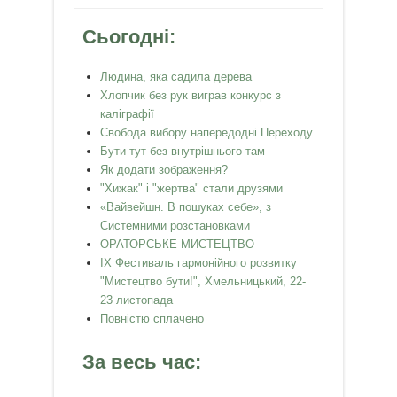
Сьогодні:
Людина, яка садила дерева
Хлопчик без рук виграв конкурс з
каліграфії
Свобода вибору напередодні Переходу
Бути тут без внутрішнього там
Як додати зображення?
"Хижак" і "жертва" стали друзями
«Вайвейшн. В пошуках себе», з
Системними розстановками
ОРАТОРСЬКЕ МИСТЕЦТВО
IX Фестиваль гармонійного розвитку
"Мистецтво бути!", Хмельницький, 22-
23 листопада
Повністю сплачено
За весь час: