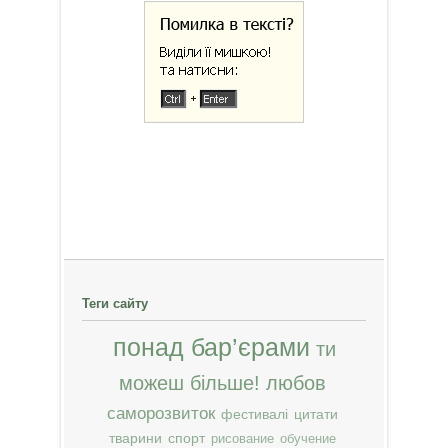
Теги сайту
понад бар’єрами
ти
можеш більше!
любов
саморозвиток
фестивалі
цитати
тварини
спорт
рисование
обучение