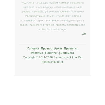
Аура-Сома
точка зору
суфізм
семінар
психология
навчання
краса природи
короткометражка
жива
природа
женский клуб
женские тренинги
езотерика
взаємопідтримка
Земля
інтуїція
цвет
сімейні
розстановки
страх
спонтанное
сильні духом
ручка
радість
психологія стосунків
природа
полюбити себе
особистість
медитации
Ще
Головна
|
Про нас
|
Архів
|
Правила
|
Реклама
|
Поділись
|
Допомога
Copyright © 2011-2026 Samorozvytok.info. Всі
права захищені.