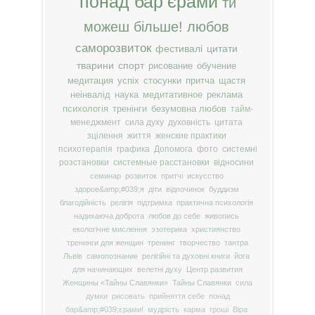
понад бар’єрами
ти
можеш більше!
любов
саморозвиток
фестивалі
цитати
тварини
спорт
рисование
обучение
медитация
успіх
стосунки
притча
щастя
неінвалід
наука
медитативное
реклама
психологія
тренінги
безумовна любов
тайм-
менеджмент
сила духу
духовність
цитата
зцілення
життя
женские практики
психотерапія
графика
Допомога
фото
системні
розстановки
системные расстановки
відносини
семинар
розвиток
притчі
искусство
здоров&amp;#039;я
діти
відпочинок
буддизм
благодійність
релігія
підтримка
практична психологія
надихаюча доброта
любов до себе
живопись
екологічне мислення
эзотерика
християнство
тренинги для женщин
тренинг
творчество
тантра
Львів
самопознание
релігійні та духовні книги
йога
для начинающих
велетні духу
Центр развития
Женщины «Тайны Славянки»
Тайны Славянки
сила
думки
рисовать
прийняття себе
понад
бар&amp;#039;єрами!
мудрість
карма
гроші
Віра