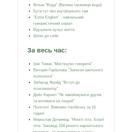
Фільм "Вода" (Велика таємниця води)
Бути тут без внутрішнього там
"Extra English" - навчальний
гумористичний серіал
Відчувати пульс життя
Шлях до себе
За весь час:
Іржі Томан "Мистецтво говорити"
Вікторія Горбунова "Записки шкільного
психолога"
Зиґмунд Фройд "Вступ до
психоаналізу"
Дейл Карнегі "Як завойовувати друзів
та впливати на людей"
Поліглот. Вивчимо італійську за 16
годин!
Мирослав Дочинець "Многії літа. Благії
літа. Заповіді 104-річного карпатського
мудреця - як жити довго в щасті і