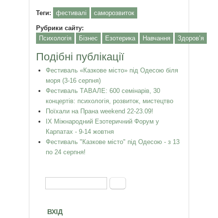
Теги:
фестивалі
саморозвиток
Рубрики сайту:
Психологія
Бізнес
Езотерика
Навчання
Здоров’я
Подібні публікації
Фестиваль «Казкове місто» під Одесою біля
моря (3-16 серпня)
Фестиваль ТАВАЛЕ: 600 семінарів, 30
концертів: психологія, розвиток, мистецтво
Поїхали на Прана weekend 22-23.09!
IX Міжнародний Езотеричний Форум у
Карпатах - 9-14 жовтня
Фестиваль "Казкове місто" під Одесою - з 13
по 24 серпня!
Пошук
Пошукова форма
ВХІД