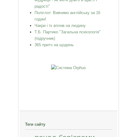
радості"
Поліглот. Вивчимо англійську за 16
годин!
Чакри і їх вплив на людину
Т.Б. Партико "Загальна психологія"
(підручник)
365 притч на щодень
Теги сайту