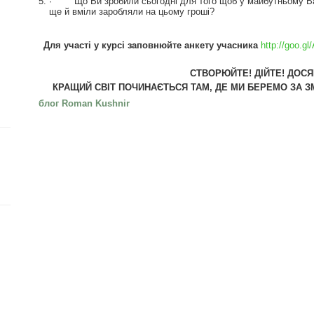
· Що Ви зробили сьогодні для того щоб у майбутньому Ваш
ще й вміли заробляли на цьому гроші?
Для участі у курсі заповнюйте анкету учасника
http://goo.g
СТВОРЮЙТЕ! ДІЙТЕ! ДОСЯ
КРАЩИЙ СВІТ ПОЧИНАЄТЬСЯ ТАМ, ДЕ МИ БЕРЕМО ЗА З
блог Roman Kushnir