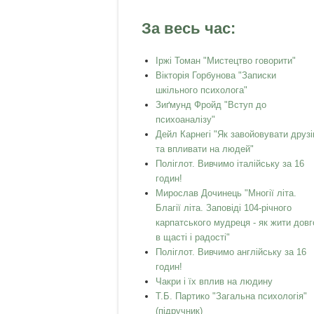
За весь час:
Іржі Томан "Мистецтво говорити"
Вікторія Горбунова "Записки
шкільного психолога"
Зиґмунд Фройд "Вступ до
психоаналізу"
Дейл Карнегі "Як завойовувати друзі
та впливати на людей"
Поліглот. Вивчимо італійську за 16
годин!
Мирослав Дочинець "Многії літа.
Благії літа. Заповіді 104-річного
карпатського мудреця - як жити довг
в щасті і радості"
Поліглот. Вивчимо англійську за 16
годин!
Чакри і їх вплив на людину
Т.Б. Партико "Загальна психологія"
(підручник)