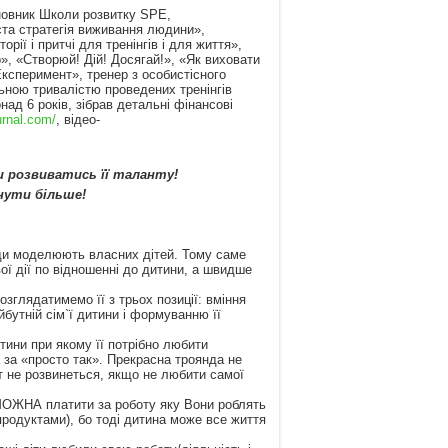
новник Школи розвитку SPE,
ста стратегія виживання людини»,
рії і притчі для тренінгів і для життя»,
», «Створюй! Дій! Досягай!», «Як виховати
ксперимент», тренер з особистісного
льною тривалістю проведених тренінгів
ад 6 років, зібрав детальні фінансові
urnal.com/
, відео-
и розвиватись її таланту!
нути більше!
ди моделюють власних дітей. Тому саме
ї дії по відношенні до дитини, а швидше
глядатимемо її з трьох позиції: вміння
утній сім`ї дитини і формуванню її
ни при якому її потрібно любити
 за «просто так». Прекрасна троянда не
т не розвинеться, якщо не любити самої
ЖНА платити за роботу яку Вони роблять
продуктами), бо тоді дитина може все життя