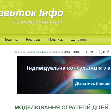
Правила
Реклама
Поділись
Допомога
Головна
»
Блоги
»
блоґ Roman Kushnir
» МОДЕЛЮВАННЯ СТРАТЕГІЙ ДІТЕЙ
Ви є тут
МОДЕЛЮВАННЯ СТРАТЕГІЙ ДІТЕЙ