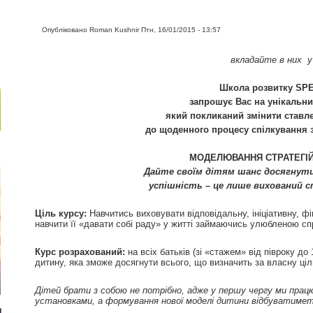
Опубліковано
Roman Kushnir
Птн, 16/01/2015 - 13:57
вкладайте в них у 
Школа розвитку
SP
запрошує Вас на унікальни
який покликаний змінити ставл
до щоденного процесу спілкування з
МОДЕЛЮВАННЯ СТРАТЕГІЙ
Дайте своїм дітям шанс досягнути
успішність – це лише вихований с
Ціль курсу:
Навчитись виховувати відповідальну, ініціативну, ф
навчити її «давати собі раду» у житті займаючись улюбленою с
Курс розрахований:
на всіх батьків (зі «стажем» від півроку до
дитину, яка зможе досягнути всього, що визначить за власну ціл
Дітей брати з собою не потрібно, адже у першу чергу ми пра
установками, а формування нової моделі дитини відбуватиметь