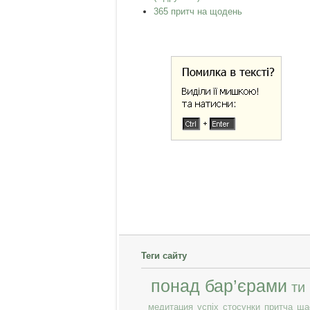
365 притч на щодень
Теги сайту
понад бар’єрами
ти
медитация
успіх
стосунки
притча
ща