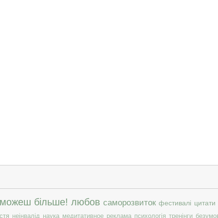
 можеш більше!
любов
саморозвиток
фестивалі
цитати
стя
неінвалід
наука
медитативное
реклама
психологія
тренінги
безумо