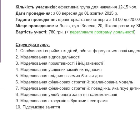
Кількість учасників:
ефективна група для навчання 12-15 чол.
Дати проведення:
з
08 вересня до 01 жовтня 2015 р
.
Години проведення:
щовівторка та щочетверга з 18:00 до 20:00
Місце проведення:
м.Львів, вул. Зелена, 20, Школа розвитку 
Вартість участі:
780 грн. (+
перегляньте програму лояльності
)
Структура курсу:
1. Особливості сприйняття дітей, або як формуються наші модел
2. Моделювання відповідальності
3. Моделювання проактивності і ініціативності
4. Моделювання успішних сімейних відносин
5. Моделювання плідних взаємин батьки-діти
6. Моделювання фінансових стратегій: збалансована модель
7. Моделювання фінансових стратегій: поведінка, яка псує дити
8. Моделювання улюбленого заняття і самомотивації
9. Моделювання стосунків з братами і сестрами
10. Підсумкове заняття