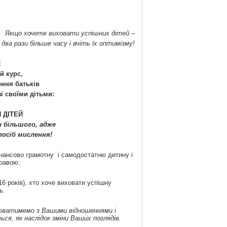
Якщо хочете виховати успішних дітей –
два рази більше часу і вчіть їх оптимізму!
E
й курс,
ення батьків
і своїми дітьми:
 ДІТЕЙ
 більшого, адже
посіб мислення!
інансово грамотну і самодостатню дитину і
правою.
 16 років), хто хоче виховати успішну
ь.
цюватимемо з Вашими відношеннями і
ся, як наслідок зміни Ваших поглядів.