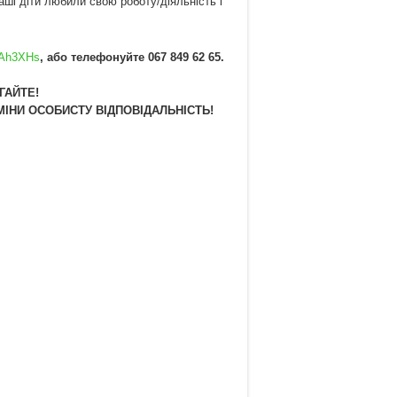
і діти любили свою роботу/діяльність і
l/Ah3XHs
,
або телефонуйте
0
67 849 62 65
.
ГАЙТЕ!
МІНИ ОСОБИСТУ ВІДПОВІДАЛЬНІСТЬ!