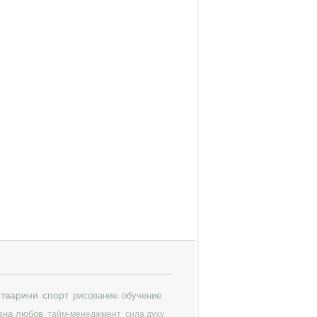
тварини
спорт
рисование
обучение
вна любов
тайм-менеджмент
сила духу