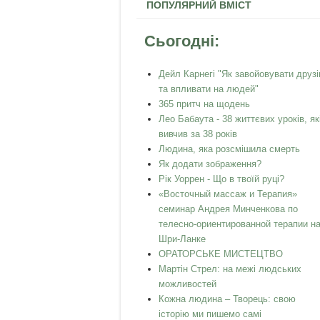
ПОПУЛЯРНИЙ ВМІСТ
Сьогодні:
Дейл Карнегі "Як завойовувати друзі
та впливати на людей"
365 притч на щодень
Лео Бабаута - 38 життєвих уроків, як
вивчив за 38 років
Людина, яка розсмішила смерть
Як додати зображення?
Рік Уоррен - Що в твоїй руці?
«Восточный массаж и Терапия»
семинар Андрея Минченкова по
телесно-ориентированной терапии н
Шри-Ланке
ОРАТОРСЬКЕ МИСТЕЦТВО
Мартін Стрел: на межі людських
можливостей
Кожна людина – Творець: свою
історію ми пишемо самі