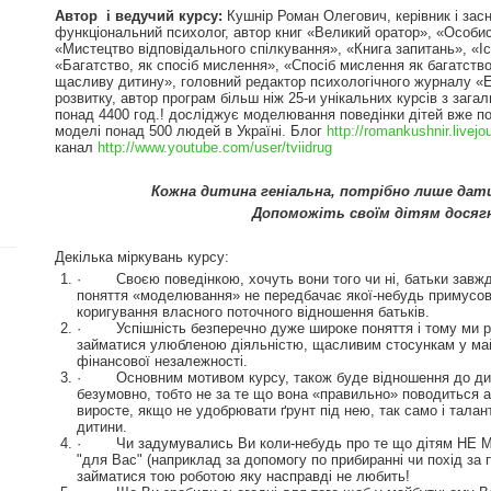
Автор і ведучий курсу:
Кушнір Роман Олегович, керівник і зас
функціональний психолог, автор книг «Великий оратор», «Особи
«Мистецтво відповідального спілкування», «Книга запитань», «Істо
«Багатство, як спосіб мислення», «Спосіб мислення як багатство
щасливу дитину», головний редактор психологічного журналу «Е
розвитку, автор програм більш ніж 25-и унікальних курсів з зага
понад 4400 год.! досліджує моделювання поведінки дітей вже пон
моделі понад 500 людей в Україні. Блог
http://romankushnir.livejo
канал
http://www.youtube.com/user/tviidrug
Кожна дитина геніальна, потрібно лише дат
Допоможіть своїм дітям досяг
Декілька міркувань курсу:
· Своєю поведінкою, хочуть вони того чи ні, батьки завж
поняття «моделювання» не передбачає якої-небудь примусово
коригування власного поточного відношення батьків.
· Успішність безперечно дуже широке поняття і тому ми роз
займатися улюбленою діяльністю, щасливим стосункам у майб
фінансової незалежності.
· Основним мотивом курсу, також буде відношення до дити
безумовно, тобто не за те що вона «правильно» поводиться а
виросте, якщо не удобрювати ґрунт під нею, так само і талан
дитини.
· Чи задумувались Ви коли-небудь про те що дітям НЕ МО
"для Вас" (наприклад за допомогу по прибиранні чи похід за 
займатися тою роботою яку насправді не любить!