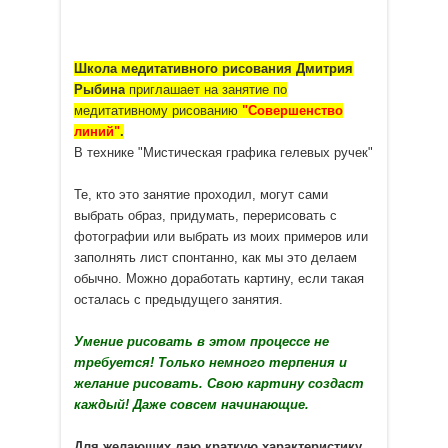
Школа медитативного рисования Дмитрия
Рыбина
приглашает на занятие по
медитативному рисованию
"Совершенство
линий"
.
В технике "Мистическая графика гелевых ручек"
Те, кто это занятие проходил, могут сами
выбрать образ, придумать, перерисовать с
фотографии или выбрать из моих примеров или
заполнять лист спонтанно, как мы это делаем
обычно. Можно доработать картину, если такая
осталась с предыдущего занятия.
Умение рисовать в этом процессе не
требуется! Только немного терпения и
желание рисовать. Свою картину создаст
каждый! Даже совсем начинающие.
Для желающих даю краткую характеристику