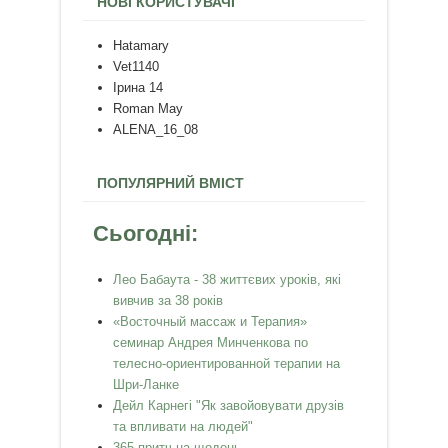
НОВІ КОРИСТУВАЧІ
Hatamary
Vet1140
Ірина 14
Roman May
ALENA_16_08
ПОПУЛЯРНИЙ ВМІСТ
Сьогодні:
Лео Бабаута - 38 життєвих уроків, які
вивчив за 38 років
«Восточный массаж и Терапия»
семинар Андрея Минченкова по
телесно-ориентированной терапии на
Шри-Ланке
Дейл Карнегі "Як завойовувати друзів
та впливати на людей"
365 притч на щодень