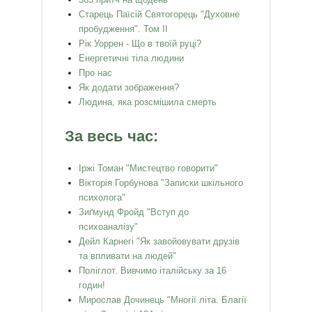
Старець Паїсій Святогорець "Духовне
пробудження". Том ІІ
Рік Уоррен - Що в твоїй руці?
Енергетичні тіла людини
Про нас
Як додати зображення?
Людина, яка розсмішила смерть
За весь час:
Іржі Томан "Мистецтво говорити"
Вікторія Горбунова "Записки шкільного
психолога"
Зиґмунд Фройд "Вступ до
психоаналізу"
Дейл Карнегі "Як завойовувати друзів
та впливати на людей"
Поліглот. Вивчимо італійську за 16
годин!
Мирослав Дочинець "Многії літа. Благії