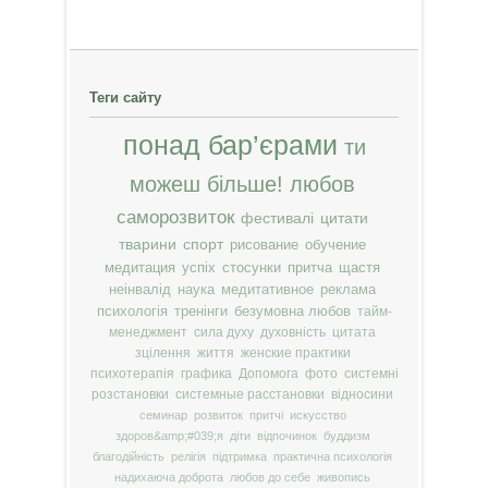
Теги сайту
понад бар’єрами
ти
можеш більше!
любов
саморозвиток
фестивалі
цитати
тварини
спорт
рисование
обучение
медитация
успіх
стосунки
притча
щастя
неінвалід
наука
медитативное
реклама
психологія
тренінги
безумовна любов
тайм-
менеджмент
сила духу
духовність
цитата
зцілення
життя
женские практики
психотерапія
графика
Допомога
фото
системні
розстановки
системные расстановки
відносини
семинар
розвиток
притчі
искусство
здоров&amp;#039;я
діти
відпочинок
буддизм
благодійність
релігія
підтримка
практична психологія
надихаюча доброта
любов до себе
живопись