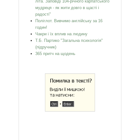
літа. Заповіді 104-річного карпатського
мудреця - як жити довго в щасті і
радості"
Поліглот. Вивчимо англійську за 16
годин!
Чакри і їх вплив на людину
Т.Б. Партико "Загальна психологія"
(підручник)
365 притч на щодень