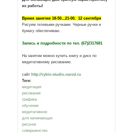
их работы!
Время занятия 18-50...21-00. 12 сентября
Рисуем гелевыми ручками. Черные ручки и
бумагу обеспечиваю.
Запись и подробности по тел. (67)2317681
На занятии можно купить книгу и диск по
медитативному рисованию.
сайт
http://rybin-studio.narod.ru
Теги:
медитация
рисование
графика
обучение
медитативное
для начинающих
рисунок
совершенство