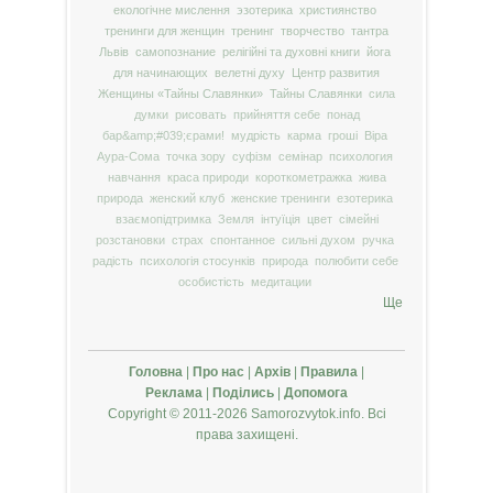
екологічне мислення
эзотерика
християнство
тренинги для женщин
тренинг
творчество
тантра
Львів
самопознание
релігійні та духовні книги
йога
для начинающих
велетні духу
Центр развития
Женщины «Тайны Славянки»
Тайны Славянки
сила
думки
рисовать
прийняття себе
понад
бар&amp;#039;єрами!
мудрість
карма
гроші
Віра
Аура-Сома
точка зору
суфізм
семінар
психология
навчання
краса природи
короткометражка
жива
природа
женский клуб
женские тренинги
езотерика
взаємопідтримка
Земля
інтуїція
цвет
сімейні
розстановки
страх
спонтанное
сильні духом
ручка
радість
психологія стосунків
природа
полюбити себе
особистість
медитации
Ще
Головна
|
Про нас
|
Архів
|
Правила
|
Реклама
|
Поділись
|
Допомога
Copyright © 2011-2026 Samorozvytok.info. Всі
права захищені.