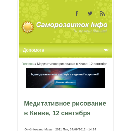
Головна
» Медитативное рисование в Киеве, 12 сентября
Ви є тут
Медитативное рисование
в Киеве, 12 сентября
Опубліковано
Master_2011
Птн, 07/09/2012 - 14:24