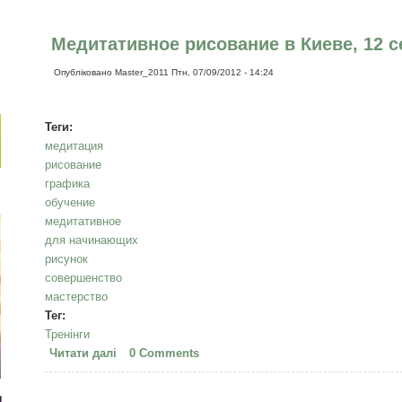
Медитативное рисование в Киеве, 12 
Опубліковано
Master_2011
Птн, 07/09/2012 - 14:24
Теги:
медитация
рисование
графика
обучение
медитативное
для начинающих
рисунок
совершенство
мастерство
Тег:
Тренінги
Читати далі
про Медитативное рисование в Киеве, 12 сентя
0 Comments