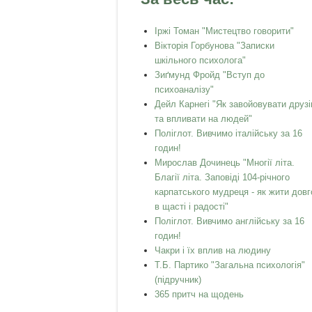
Іржі Томан "Мистецтво говорити"
Вікторія Горбунова "Записки
шкільного психолога"
Зиґмунд Фройд "Вступ до
психоаналізу"
Дейл Карнегі "Як завойовувати друзі
та впливати на людей"
Поліглот. Вивчимо італійську за 16
годин!
Мирослав Дочинець "Многії літа.
Благії літа. Заповіді 104-річного
карпатського мудреця - як жити довг
в щасті і радості"
Поліглот. Вивчимо англійську за 16
годин!
Чакри і їх вплив на людину
Т.Б. Партико "Загальна психологія"
(підручник)
365 притч на щодень