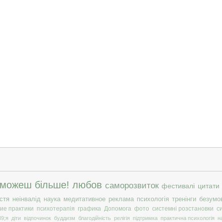
 можеш більше!
любов
саморозвиток
фестивалі
цитати
стя
неінвалід
наука
медитативное
реклама
психологія
тренінги
безумо
ие практики
психотерапія
графика
Допомога
фото
системні розстановки
с
9;я
діти
відпочинок
буддизм
благодійність
релігія
підтримка
практична психологія
н