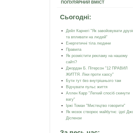
ПОПУЛЯРНИЙ ВМІСТ
Сьогодні:
Дейл Карнегі "Як завойовувати друзі
та впливати на людей"
Енергетичні тіла людини
Правила
Як розмістити рекламу на нашому
сайті?
Джордан Б. Пітерсон "12 ПРАВИЛ
ЖИТТЯ. Ліки проти хаосу"
Бути тут без внутрішнього там
Відчувати пульс життя
Аллен Карр "Легкий спосiб скинути
вагу"
Іржі Томан "Мистецтво говорити"
Як мозок створює майбутнє: ідеї Дж
Діспензи
За весь час: