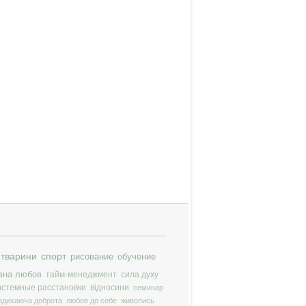
тварини
спорт
рисование
обучение
вна любов
тайм-менеджмент
сила духу
истемные расстановки
відносини
семинар
адихаюча доброта
любов до себе
живопись