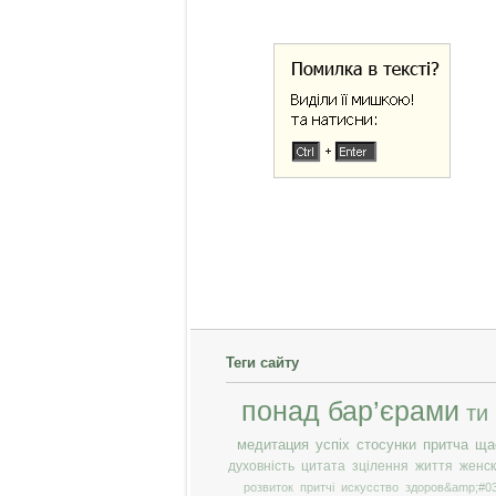
Теги сайту
понад бар’єрами
ти
медитация
успіх
стосунки
притча
ща
духовність
цитата
зцілення
життя
женск
розвиток
притчі
искусство
здоров&amp;#03