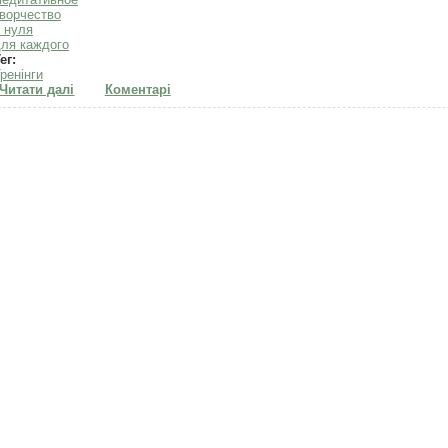
ворчество
 нуля
ля каждого
ег:
ренінги
Читати далі
про Книга для тех, кому нравится рисовать. "Мистическ
Коментарі