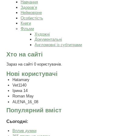
Навчання
Здоров’я
Неймовірне
Особистість
Книги
Фільми
Художні
Документальні
Англомовні із субтитрами
Хто на сайті
Зараз на сайті 0 користувачів.
Нові користувачі
Hatamary
Vet1140
Ірина 14
Roman May
ALENA_16_08
Популярний вміст
Сьогодні:
Вплив думки