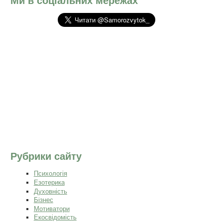
Ми в соціальних мережах
Рубрики сайту
Психологія
Езотерика
Духовність
Бізнес
Мотиватори
Екосвідомість