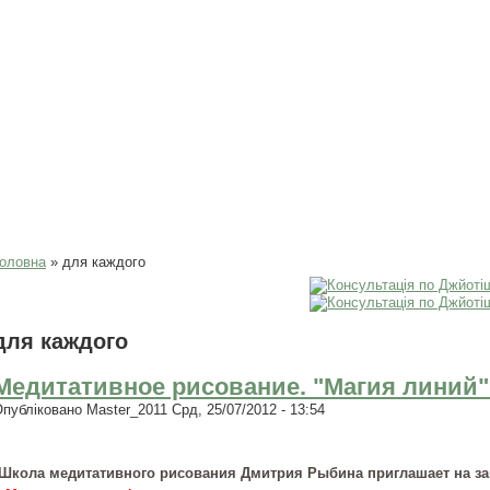
Ви є тут
оловна
» для каждого
для каждого
Медитативное рисование. "Магия линий". 
Опубліковано
Master_2011
Срд, 25/07/2012 - 13:54
Школа медитативного рисования Дмитрия Рыбина приглашает на за