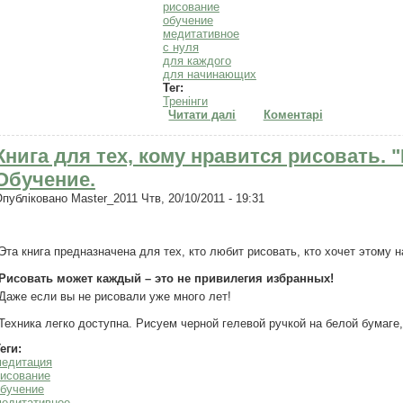
рисование
обучение
медитативное
с нуля
для каждого
для начинающих
Тег:
Тренінги
Читати далі
про "4 картины для начина
Коментарі
Книга для тех, кому нравится рисовать. 
Обучение.
Опубліковано
Master_2011
Чтв, 20/10/2011 - 19:31
Эта книга предназначена для тех, кто любит рисовать, кто хочет этому 
Рисовать может каждый – это не привилегия избранных!
Даже если вы не рисовали уже много лет!
Техника легко доступна. Рисуем черной гелевой ручкой на белой бумаге
еги:
медитация
исование
бучение
медитативное