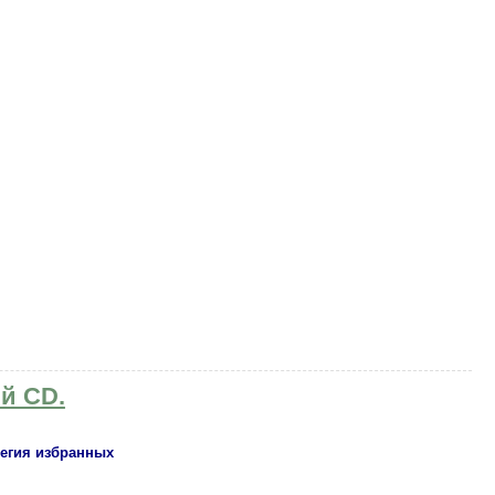
й CD.
легия избранных