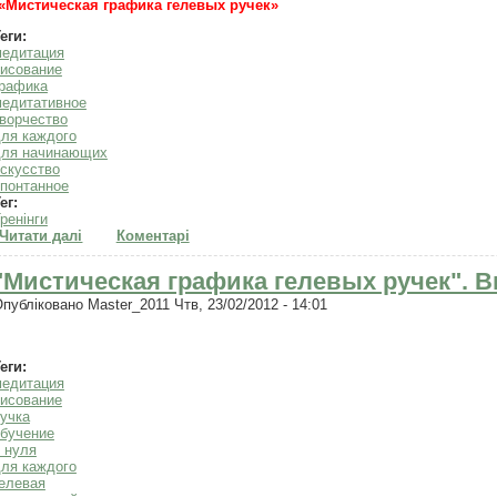
«Мистическая графика гелевых ручек»
еги:
медитация
исование
графика
медитативное
ворчество
ля каждого
для начинающих
скусство
понтанное
ег:
ренінги
Читати далі
про Медитативное рисование. "Магия линий". 4 августа. 
Коментарі
"Мистическая графика гелевых ручек". 
Опубліковано
Master_2011
Чтв, 23/02/2012 - 14:01
еги:
медитация
исование
учка
бучение
 нуля
ля каждого
елевая