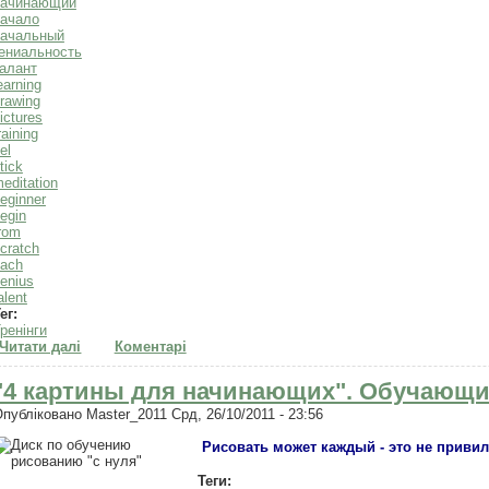
начинающий
начало
начальный
ениальность
алант
earning
rawing
ictures
raining
el
tick
editation
eginner
egin
rom
cratch
ach
enius
alent
ег:
ренінги
Читати далі
про "Мистическая графика гелевых ручек". Видеоурок
Коментарі
"4 картины для начинающих". Обучающи
Опубліковано
Master_2011
Срд, 26/10/2011 - 23:56
Рисовать может каждый - это не приви
Теги: