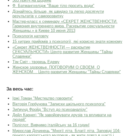
365 притч на щодень
Ф. Батмангхелідж "Ваше тіло просить води"
Дізнайтесь більше, як швидко та легко досягнути
результатів у саморозвитку
Мастер-класс к семинару «СЕКРЕТ ЖЕНСТВЕННОСТИ.
Гармония внутреннего мира. Раскрытие сексуальности
Женщины.» в Киеве 10 июня 2013
Психологія натовпу
15 хитрих прийомів з психології, які корисно знати кожному
«Секрет ЖЕНСТВЕННОСТИ — раскрытие
СЕКСУАЛЬНОСТИ» Центр развития Женщины "Тайны
Славянки"
Тім Сміт - творець Едему
Женское здоровье. ПОГОВОРИМ О СВОЕМ, О
ЖЕНСКОМ… Центр развития Женщины "Тайны Славянки"
За весь час:
Іржі Томан "Мистецтво говорити"
Вікторія Горбунова "Записки шкільного психолога"
Зиґмунд Фройд "Вступ до психоаналізу"
Дейл Карнегі "Як завойовувати друзів та впливати на
людей"
Поліглот. Вивчимо італійську за 16 годин!
Мирослав Дочинець "Многії літа. Благії літа. Заповіді 104-
річного карпатського мудреця - як жити довго в щасті і