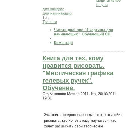
медитативное
с нуля
для каждого
для начинающих
Тег:
Тренінги
Читати далі
про "4 картины для
начинающих". Обучающий CD.
Коментарі
Книга для тех, кому
нравится рисовать.
"Мистическая графика
гелевых ручек".
Обучение.
Опубліковано
Master_2011
Чтв, 20/10/2011 -
19:31
Эта книга предназначена для тех, кто любит
рисовать, кто хочет этому научиться, кто
хочет расширить свои творческие