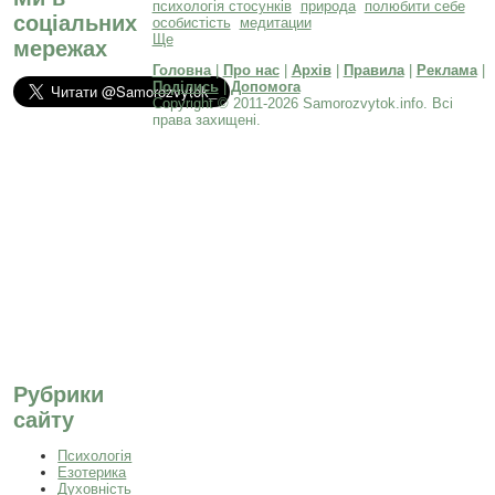
психологія стосунків
природа
полюбити себе
соціальних
особистість
медитации
Ще
мережах
Головна
|
Про нас
|
Архів
|
Правила
|
Реклама
|
Поділись
|
Допомога
Copyright © 2011-2026 Samorozvytok.info. Всі
права захищені.
Рубрики
сайту
Психологія
Езотерика
Духовність