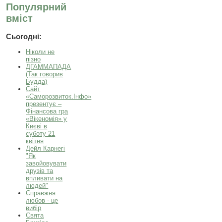
Популярний
вміст
Сьогодні:
Ніколи не
пізно
ДГАММАПАДА
(Так говорив
Будда)
Сайт
«Саморозвиток.Інфо»
презентує –
Фінансова гра
«Вікеномія» у
Києві в
суботу 21
квітня
Дейл Карнегі
"Як
завойовувати
друзів та
впливати на
людей"
Справжня
любов - це
вибір
Свята