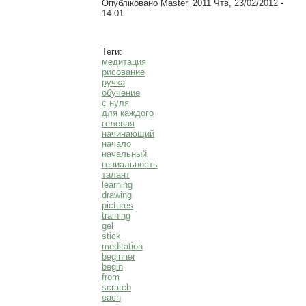
Опубліковано
Master_2011
Чтв, 23/02/2012 -
14:01
Теги:
медитация
рисование
ручка
обучение
с нуля
для каждого
гелевая
начинающий
начало
начальный
гениальность
талант
learning
drawing
pictures
training
gel
stick
meditation
beginner
begin
from
scratch
each