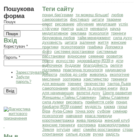
Пошукова
Теги сайту
форма
понад бар’єрами
ти можеш більше!
любов
саморозвиток
фестивалі
цитати
тварини
Пошук
спорт
рисование
обучение
медитация
успіх
стосунки
притча
щастя
неінвалід
наука
медитативное
реклама
психологія
тренінги
безумовна любов
тайм-менеджмент
сила духу
Вхід
духовність
цитата
зцілення
життя
женские
Користувач
*
практики
психотерапія
графика
Допомога
фото
системні розстановки
системные
расстановки
відносини
семинар
розвиток
Пароль
*
притчі
искусство
здоров&amp;#039;я
діти
відпочинок
буддизм
благодійність
релігія
підтримка
практична психологія
надихаюча
Зареєструватися
доброта
любов до себе
живопись
екологічне
Забули
мислення
эзотерика
християнство
тренинги
пароль?
для женщин
тренинг
творчество
тантра Львів
самопознание
релігійні та духовні книги
йога
для начинающих
велетні духу
Центр развития
Женщины «Тайны Славянки»
Тайны Славянки
сила думки
рисовать
прийняття себе
понад
бар&amp;#039;єрами!
мудрість
карма
гроші
Віра
Аура-Сома
точка зору
суфізм
семінар
психология
навчання
краса природи
короткометражка
жива природа
женский клуб
женские тренинги
езотерика
взаємопідтримка
Земля
інтуїція
цвет
сімейні розстановки
страх
спонтанное
сильні духом
ручка
радість
Ми в