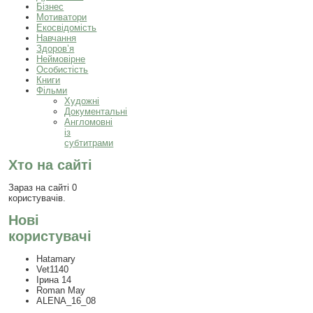
Бізнес
Мотиватори
Екосвідомість
Навчання
Здоров’я
Неймовірне
Особистість
Книги
Фільми
Художні
Документальні
Англомовні
із
субтитрами
Хто на сайті
Зараз на сайті 0
користувачів.
Нові
користувачі
Hatamary
Vet1140
Ірина 14
Roman May
ALENA_16_08