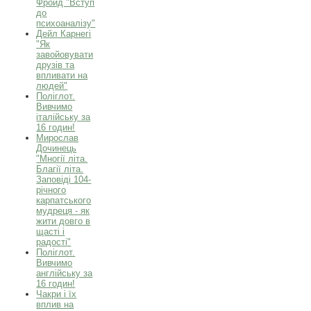
Фройд "Вступ
до
психоаналізу"
Дейл Карнегі
"Як
завойовувати
друзів та
впливати на
людей"
Поліглот.
Вивчимо
італійську за
16 годин!
Мирослав
Дочинець
"Многії літа.
Благії літа.
Заповіді 104-
річного
карпатського
мудреця - як
жити довго в
щасті і
радості"
Поліглот.
Вивчимо
англійську за
16 годин!
Чакри і їх
вплив на