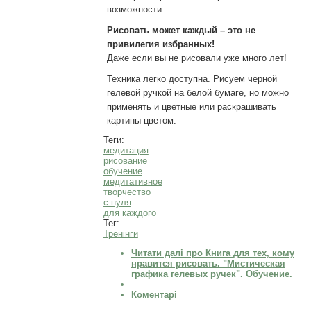
возможности.
Рисовать может каждый – это не
привилегия избранных!
Даже если вы не рисовали уже много лет!
Техника легко доступна. Рисуем черной
гелевой ручкой на белой бумаге, но можно
применять и цветные или раскрашивать
картины цветом.
Теги:
медитация
рисование
обучение
медитативное
творчество
с нуля
для каждого
Тег:
Тренінги
Читати далі
про Книга для тех, кому
нравится рисовать. "Мистическая
графика гелевых ручек". Обучение.
Коментарі