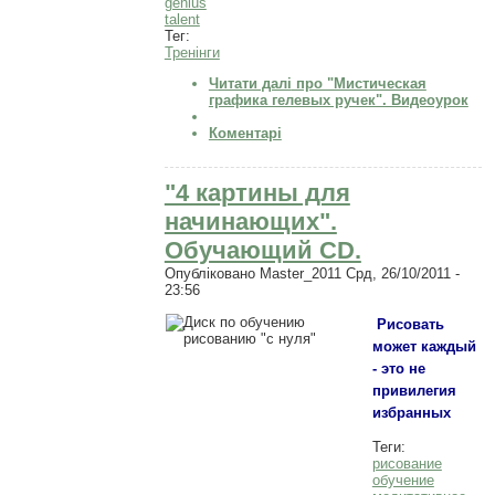
genius
talent
Тег:
Тренінги
Читати далі
про "Мистическая
графика гелевых ручек". Видеоурок
Коментарі
"4 картины для
начинающих".
Обучающий CD.
Опубліковано
Master_2011
Срд, 26/10/2011 -
23:56
Рисовать
может каждый
- это не
привилегия
избранных
Теги:
рисование
обучение