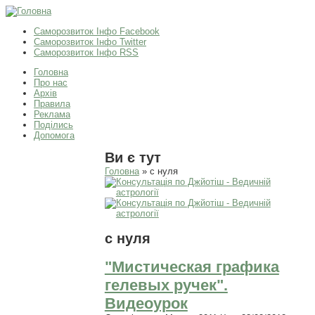
Саморозвиток Інфо Facebook
Саморозвиток Інфо Twitter
Саморозвиток Інфо RSS
Головна
Про нас
Архів
Правила
Реклама
Поділись
Допомога
Ви є тут
Головна
» с нуля
с нуля
"Мистическая графика
гелевых ручек".
Видеоурок