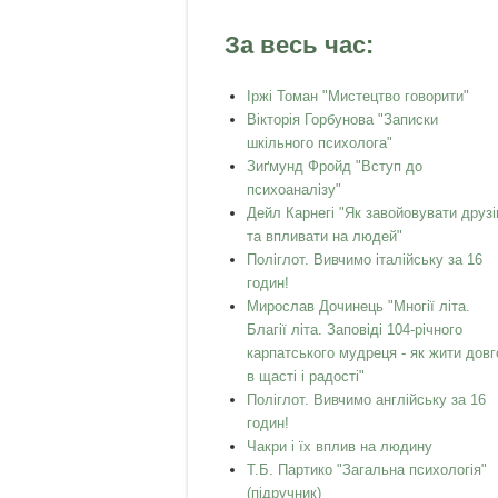
За весь час:
Іржі Томан "Мистецтво говорити"
Вікторія Горбунова "Записки
шкільного психолога"
Зиґмунд Фройд "Вступ до
психоаналізу"
Дейл Карнегі "Як завойовувати друзі
та впливати на людей"
Поліглот. Вивчимо італійську за 16
годин!
Мирослав Дочинець "Многії літа.
Благії літа. Заповіді 104-річного
карпатського мудреця - як жити довг
в щасті і радості"
Поліглот. Вивчимо англійську за 16
годин!
Чакри і їх вплив на людину
Т.Б. Партико "Загальна психологія"
(підручник)