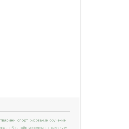
тварини
спорт
рисование
обучение
вна любов
тайм-менеджмент
сила духу