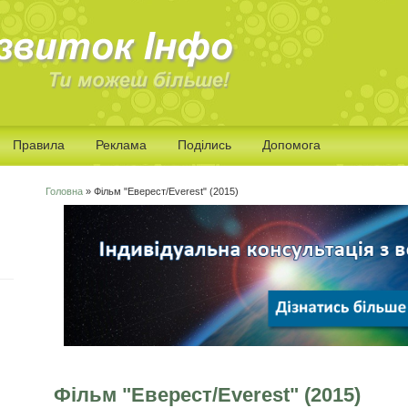
Правила
Реклама
Поділись
Допомога
Головна
» Фільм "Еверест/Everest" (2015)
Ви є тут
Фільм "Еверест/Everest" (2015)