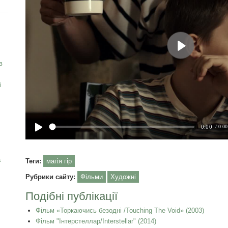
в
і
а
Теги:
магія гір
Рубрики сайту:
Фільми
Художні
Подібні публікації
Фільм «Торкаючись безодні /Touching The Void» (2003)
Фільм "Інтерстеллар/Interstellar" (2014)