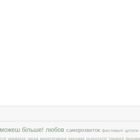
 можеш більше!
любов
саморозвиток
фестивалі
цитати
стя
неінвалід
наука
медитативное
реклама
психологія
тренінги
безумо