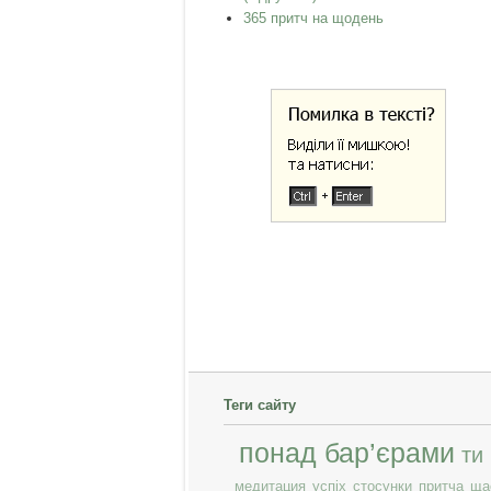
365 притч на щодень
Теги сайту
понад бар’єрами
ти
медитация
успіх
стосунки
притча
ща