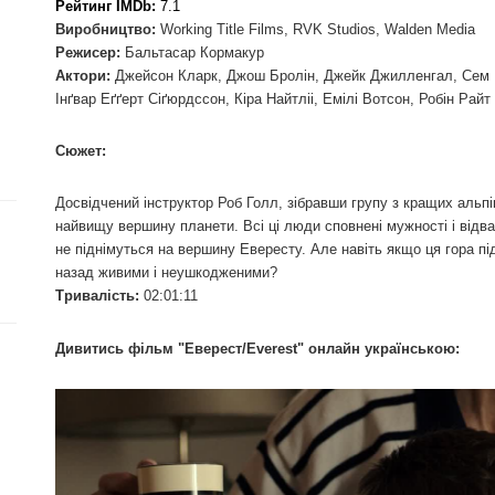
Рейтинг IMDb:
7.1
Виробництво:
Working Title Films, RVK Studios, Walden Media
Режисер:
Бальтасар Кормакур
Актори:
Джейсон Кларк, Джош Бролін, Джейк Джилленгал, Сем В
Інґвар Еґґерт Сіґюрдссон, Кіра Найтліі, Емілі Вотсон, Робін Райт
Сюжет:
Досвідчений інструктор Роб Голл, зібравши групу з кращих альпі
найвищу вершину планети. Всі ці люди сповнені мужності і відваг
не піднімуться на вершину Евересту. Але навіть якщо ця гора пі
назад живими і неушкодженими?
Тривалість:
02:01:11
Дивитись фільм "Еверест/Everest" онлайн українською: