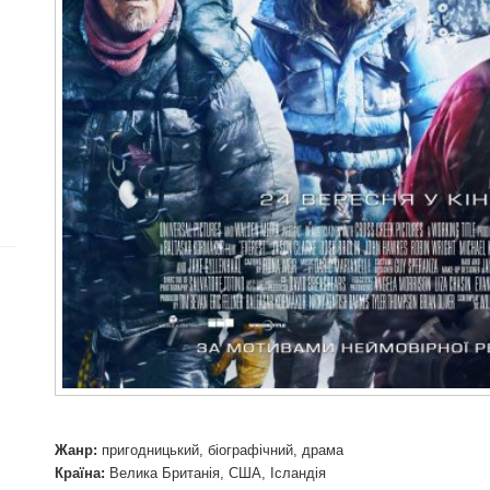
Жанр:
пригодницький, біографічний, драма
Країна:
Велика Британія, США, Ісландія