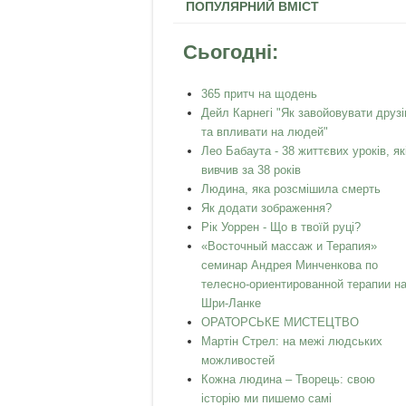
ПОПУЛЯРНИЙ ВМІСТ
Сьогодні:
365 притч на щодень
Дейл Карнегі "Як завойовувати друзі
та впливати на людей"
Лео Бабаута - 38 життєвих уроків, як
вивчив за 38 років
Людина, яка розсмішила смерть
Як додати зображення?
Рік Уоррен - Що в твоїй руці?
«Восточный массаж и Терапия»
семинар Андрея Минченкова по
телесно-ориентированной терапии н
Шри-Ланке
ОРАТОРСЬКЕ МИСТЕЦТВО
Мартін Стрел: на межі людських
можливостей
Кожна людина – Творець: свою
історію ми пишемо самі