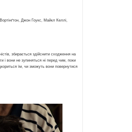
ортінґтон, Джон Гоукс, Майкл Келлі,
ністів, збирається здійснити сходження на
и і вони не зупиняться ні перед чим, поки
дкориться їм, чи зможуть вони повернутися