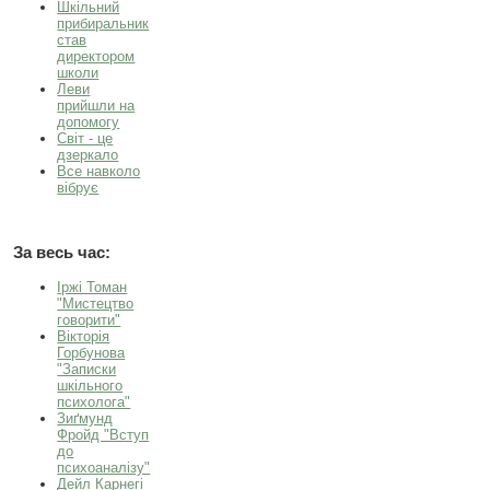
Шкільний
прибиральник
став
директором
школи
Леви
прийшли на
допомогу
Світ - це
дзеркало
Все навколо
вібрує
За весь час:
Іржі Томан
"Мистецтво
говорити"
Вікторія
Горбунова
"Записки
шкільного
психолога"
Зиґмунд
Фройд "Вступ
до
психоаналізу"
Дейл Карнегі