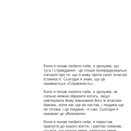
Коли я почав любити себе, я зрозумів, що
туга і страждання - це тільки попереджувальні
сигнали про те, що я живу проти своєї власної
істинності. Сьогодні я знаю, що це
називається «Справжність».
Коли я почав любити себе, я зрозумів, як
сильно можна образити когось, якщо
нав'язувати йому виконання його ж власних
бажань, коли час ще не настав, і людина ще
не готова, і ця людина - я сам. Сьогодні я
називаю це «Визнання».
Коли я почав любити себе, я перестав
прагнути до іншого життя, і раптом побачив,
що все, що оточує мене, запрошує мене