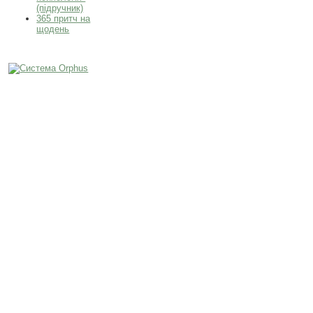
(підручник)
365 притч на
щодень