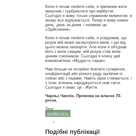
Коли я почав любити себе, я припинив жити
минулим і турбуватися про майбутнє.
Сьогодні я живу тільки справжнім моментом, в
якому все відбувається. Тепер я живу кожен
день, день за днем, і називаю це
«Здійснення».
Коли я почав любити себе, я усвідомив, що
розум мій може засмучувати мене, і що від
цього можна захворіти. Але коли я об'єднав
його з моїм серцем, мій розум став моїм
цінним союзником. Сьогодні я кличу цей
взаємозв'язок «Мудрість серця».
Нам більше не потрібно боятися суперечок,
конфронтацій або різного роду проблем із
собою або з іншими. Навіть зірки стикаються, і
з їхніх зіткнень народжуються нові світи.
Сьогодні я знаю: це - Життя.
Чарльз Чаплін. Промова на власне 70-
річчя.
Теги:
особистість
Подібні публікації