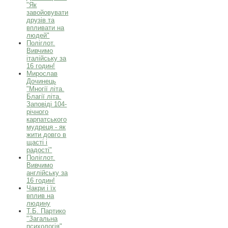
"Як
завойовувати
друзів та
впливати на
людей"
Поліглот.
Вивчимо
італійську за
16 годин!
Мирослав
Дочинець
"Многії літа.
Благії літа.
Заповіді 104-
річного
карпатського
мудреця - як
жити довго в
щасті і
радості"
Поліглот.
Вивчимо
англійську за
16 годин!
Чакри і їх
вплив на
людину
Т.Б. Партико
"Загальна
психологія"