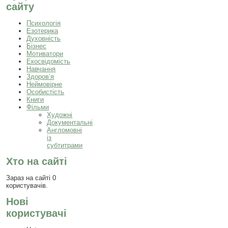
сайту
Психологія
Езотерика
Духовність
Бізнес
Мотиватори
Екосвідомість
Навчання
Здоров’я
Неймовірне
Особистість
Книги
Фільми
Художні
Документальні
Англомовні
із
субтитрами
Хто на сайті
Зараз на сайті 0
користувачів.
Нові
користувачі