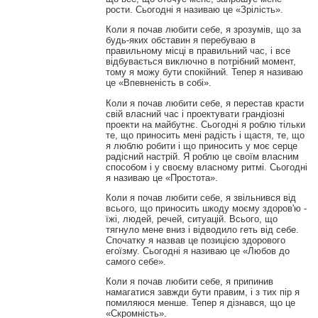
рости. Сьогодні я називаю це «Зрілість».
Коли я почав любити себе, я зрозумів, що за
будь-яких обставин я перебуваю в
правильному місці в правильний час, і все
відбувається виключно в потрібний момент,
тому я можу бути спокійний. Тепер я називаю
це «Впевненість в собі».
Коли я почав любити себе, я перестав красти
свій власний час і проектувати грандіозні
проекти на майбутнє. Сьогодні я роблю тільки
те, що приносить мені радість і щастя, те, що
я люблю робити і що приносить у моє серце
радісний настрій. Я роблю це своїм власним
способом і у своєму власному ритмі. Сьогодні
я називаю це «Простота».
Коли я почав любити себе, я звільнився від
всього, що приносить шкоду моєму здоров'ю -
їжі, людей, речей, ситуацій. Всього, що
тягнуло мене вниз і відводило геть від себе.
Спочатку я назвав це позицією здорового
егоїзму. Сьогодні я називаю це «Любов до
самого себе».
Коли я почав любити себе, я припинив
намагатися завжди бути правим, і з тих пір я
помиляюся менше. Тепер я дізнався, що це
«Скромність».