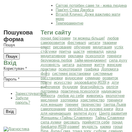
Світові потрібен саме ти - жива людина
Пам'яті Стіва Джобса
Віталій Кличко: Дуже важливо мати
мрію
Темпераментне
Пошукова
Теги сайту
форма
понад бар’єрами
ти можеш більше!
любов
саморозвиток
фестивалі
цитати
тварини
Пошук
спорт
рисование
обучение
медитация
успіх
стосунки
притча
щастя
неінвалід
наука
медитативное
реклама
психологія
тренінги
безумовна любов
тайм-менеджмент
сила духу
Вхід
духовність
цитата
зцілення
життя
женские
Користувач
*
практики
психотерапія
графика
Допомога
фото
системні розстановки
системные
расстановки
відносини
семинар
розвиток
Пароль
*
притчі
искусство
здоров&amp;#039;я
діти
відпочинок
буддизм
благодійність
релігія
підтримка
практична психологія
надихаюча
Зареєструватися
доброта
любов до себе
живопись
екологічне
Забули
мислення
эзотерика
християнство
тренинги
пароль?
для женщин
тренинг
творчество
тантра Львів
самопознание
релігійні та духовні книги
йога
для начинающих
велетні духу
Центр развития
Женщины «Тайны Славянки»
Тайны Славянки
сила думки
рисовать
прийняття себе
понад
бар&amp;#039;єрами!
мудрість
карма
гроші
Віра
Аура-Сома
точка зору
суфізм
семінар