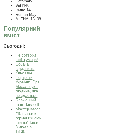
Hatamary
Vet1140
Ірина 14
Roman May
ALENA_16_08
Популярний
вміст
Сьогодні:
Не сотвори
собі кумира!
Собача
відданість
КиноКлуб
Портрети
України: Юра
Михальчук -
людина, яка
не здається
Блаженний
Іван Павло ІІ
Мастер-класс
"10 шагов к
гармоничному
стилю" Киев.
3 июля в
18.30