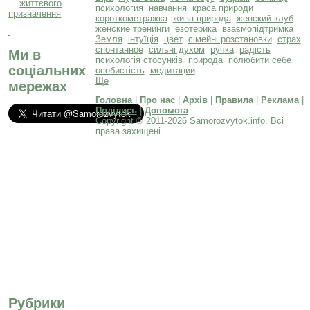
психология
навчання
краса природи
короткометражка
жива природа
женский клуб
женские тренинги
езотерика
взаємопідтримка
Земля
інтуїція
цвет
сімейні розстановки
страх
спонтанное
сильні духом
ручка
радість
Ми в
психологія стосунків
природа
полюбити себе
соціальних
особистість
медитации
Ще
мережах
Головна
|
Про нас
|
Архів
|
Правила
|
Реклама
|
Поділись
|
Допомога
Copyright © 2011-2026 Samorozvytok.info. Всі
права захищені.
Рубрики