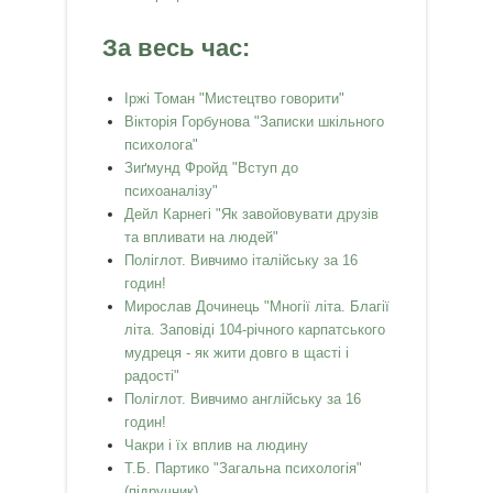
За весь час:
Іржі Томан "Мистецтво говорити"
Вікторія Горбунова "Записки шкільного
психолога"
Зиґмунд Фройд "Вступ до
психоаналізу"
Дейл Карнегі "Як завойовувати друзів
та впливати на людей"
Поліглот. Вивчимо італійську за 16
годин!
Мирослав Дочинець "Многії літа. Благії
літа. Заповіді 104-річного карпатського
мудреця - як жити довго в щасті і
радості"
Поліглот. Вивчимо англійську за 16
годин!
Чакри і їх вплив на людину
Т.Б. Партико "Загальна психологія"
(підручник)