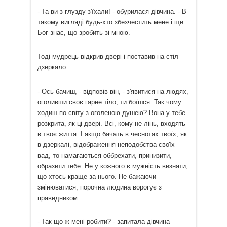
- Та ви з глузду з'їхали! - обурилася дівчина. - В
такому вигляді будь-хто збезчестить мене і ще
Бог знає, що зробить зі мною.
Тоді мудрець відкрив двері і поставив на стіл
дзеркало.
- Ось бачиш, - відповів він, - з'явитися на людях,
оголивши своє гарне тіло, ти боїшся. Так чому
ходиш по світу з оголеною душею? Вона у тебе
розкрита, як ці двері. Всі, кому не лінь, входять
в твоє життя. І якщо бачать в чеснотах твоїх, як
в дзеркалі, відображення неподобства своїх
вад, то намагаються оббрехати, принизити,
образити тебе. Не у кожного є мужність визнати,
що хтось краще за нього. Не бажаючи
змінюватися, порочна людина ворогує з
праведником.
- Так що ж мені робити? - запитала дівчина