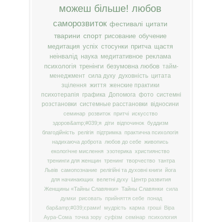
можеш більше!
любов
саморозвиток
фестивалі
цитати
тварини
спорт
рисование
обучение
медитация
успіх
стосунки
притча
щастя
неінвалід
наука
медитативное
реклама
психологія
тренінги
безумовна любов
тайм-
менеджмент
сила духу
духовність
цитата
зцілення
життя
женские практики
психотерапія
графика
Допомога
фото
системні
розстановки
системные расстановки
відносини
семинар
розвиток
притчі
искусство
здоров&amp;#039;я
діти
відпочинок
буддизм
благодійність
релігія
підтримка
практична психологія
надихаюча доброта
любов до себе
живопись
екологічне мислення
эзотерика
християнство
тренинги для женщин
тренинг
творчество
тантра
Львів
самопознание
релігійні та духовні книги
йога
для начинающих
велетні духу
Центр развития
Женщины «Тайны Славянки»
Тайны Славянки
сила
думки
рисовать
прийняття себе
понад
бар&amp;#039;єрами!
мудрість
карма
гроші
Віра
Аура-Сома
точка зору
суфізм
семінар
психология