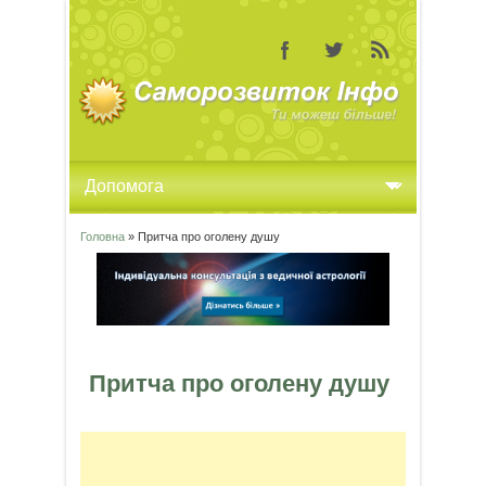
Головна
» Притча про оголену душу
Ви є тут
Притча про оголену душу