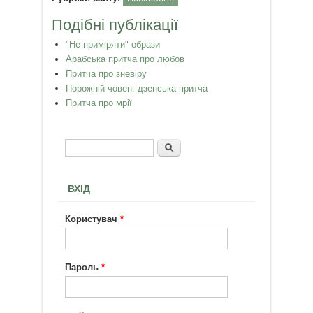
Подібні публікації
"Не приміряти" образи
Арабська притча про любов
Притча про зневіру
Порожній човен: дзенська притча
Притча про мрії
Пошук
Пошукова форма
ВХІД
Користувач
*
Пароль
*