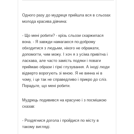
Одного разу до мудреця прийшла вся в сльозах
молода красива дівчина:
- Що мені робити? - крізь сльози скаржилася
вона. - Я завжди намагаюся по-доброму
обходитися з людьми, нікого не ображати,
допомогти, чим можу. І хоч я з усіма привітна і
ласкава, але часто замість подяки і поваги
приймаю образи і гіркі глузування. А іноді люди
відверто ворогують зі мною. Я не винна ні в
чому, і це так не справедливо і прикро до сліз.
Порадьте, що мені робити.
Мудрець подивився на красуню і з посмішкою
сказав:
- Роздягнися догола і пройдися по місту в
такому вигляді.