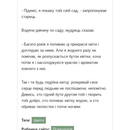
- Підемо, я покажу тобі свій сад, - запропонував
старець.
Водячи дівчину по саду, мудрець сказав:
- Багато років я поливаю ці прекрасні квіти і
доглядаю за ними. Але я жодного разу не
помічав, як розпускається бутон квітки, хоча
потім я і насолоджуюся красою і ароматом
кожного з них.
Так і ти будь подібна квітці: розкривай своє
серце перед людьми не поспішаючи, непомітно.
Дивись, хто гідний бути другом тобі і творить
тобі добро, хто поливає квітку водою, а хто
обриває пелюстки і топче ногами.
Теги:
притчі
Рубрики сайту:
Психологія