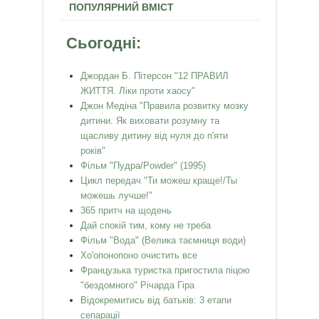
ПОПУЛЯРНИЙ ВМІСТ
Сьогодні:
Джордан Б. Пітерсон "12 ПРАВИЛ
ЖИТТЯ. Ліки проти хаосу"
Джон Медіна "Правила розвитку мозку
дитини. Як виховати розумну та
щасливу дитину від нуля до п'яти
років"
Фільм "Пудра/Powder" (1995)
Цикл передач "Ти можеш краще!/Ты
можешь лучше!"
365 притч на щодень
Дай спокій тим, кому не треба
Фільм "Вода" (Велика таємниця води)
Хо'опонопоно очистить все
Французька туристка пригостила піцою
"бездомного" Річарда Гіра
Відокремитись від батьків: 3 етапи
сепарації