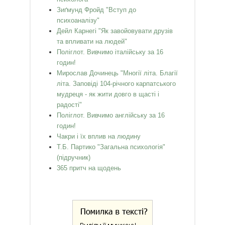
Зиґмунд Фройд "Вступ до
психоаналізу"
Дейл Карнегі "Як завойовувати друзів
та впливати на людей"
Поліглот. Вивчимо італійську за 16
годин!
Мирослав Дочинець "Многії літа. Благії
літа. Заповіді 104-річного карпатського
мудреця - як жити довго в щасті і
радості"
Поліглот. Вивчимо англійську за 16
годин!
Чакри і їх вплив на людину
Т.Б. Партико "Загальна психологія"
(підручник)
365 притч на щодень