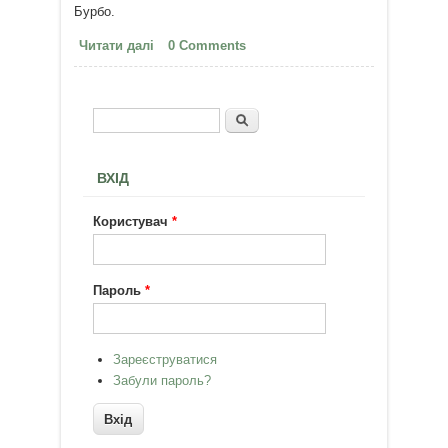
Бурбо.
Читати далі
про Семинары Школы Лиз Бурбо
0 Comments
в Киеве - с 16 по 22 июня
Пошук
Пошукова форма
ВХІД
Користувач
*
Пароль
*
Зареєструватися
Забули пароль?