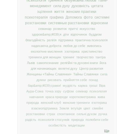
психологія
тренінги
безумовна любов
тайм-
менеджмент
сила духу
духовність
цитата
зцілення
життя
женские практики
психотерапія
графика
Допомога
фото
системні
розстановки
системные расстановки
відносини
семинар
розвиток
притчі
искусство
здоров&amp;#039;я
діти
відпочинок
буддизм
благодійність
релігія
підтримка
практична психологія
надихаюча доброта
любов до себе
живопись
екологічне мислення
эзотерика
християнство
тренинги для женщин
тренинг
творчество
тантра
Львів
самопознание
релігійні та духовні книги
йога
для начинающих
велетні духу
Центр развития
Женщины «Тайны Славянки»
Тайны Славянки
сила
думки
рисовать
прийняття себе
понад
бар&amp;#039;єрами!
мудрість
карма
гроші
Віра
Аура-Сома
точка зору
суфізм
семінар
психология
навчання
краса природи
короткометражка
жива
природа
женский клуб
женские тренинги
езотерика
взаємопідтримка
Земля
інтуїція
цвет
сімейні
розстановки
страх
спонтанное
сильні духом
ручка
радість
психологія стосунків
природа
полюбити себе
особистість
медитации
Ще