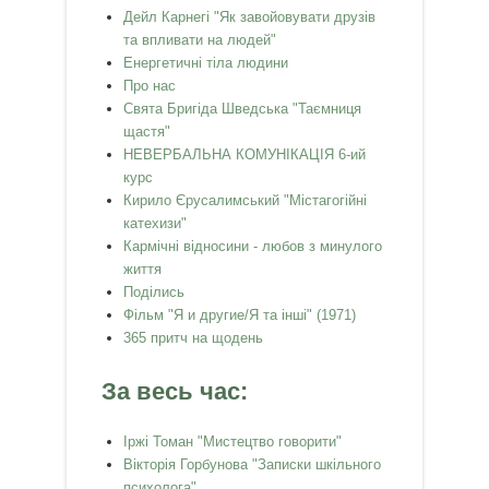
Дейл Карнегі "Як завойовувати друзів
та впливати на людей"
Енергетичні тіла людини
Про нас
Свята Бригіда Шведська "Таємниця
щастя"
НЕВЕРБАЛЬНА КОМУНІКАЦІЯ 6-ий
курс
Кирило Єрусалимський "Містагогійні
катехизи"
Кармічні відносини - любов з минулого
життя
Поділись
Фільм "Я и другие/Я та інші" (1971)
365 притч на щодень
За весь час:
Іржі Томан "Мистецтво говорити"
Вікторія Горбунова "Записки шкільного
психолога"