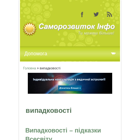
Головна
» випадковості
Ви є тут
випадковості
Випадковості – підказки
Всесвіту