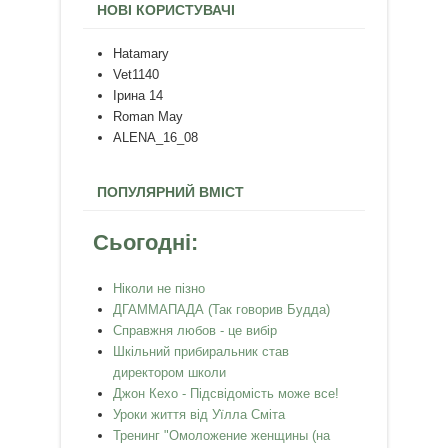
НОВІ КОРИСТУВАЧІ
Hatamary
Vet1140
Ірина 14
Roman May
ALENA_16_08
ПОПУЛЯРНИЙ ВМІСТ
Сьогодні:
Ніколи не пізно
ДГАММАПАДА (Так говорив Будда)
Справжня любов - це вибір
Шкільний прибиральник став
директором школи
Джон Кехо - Підсвідомість може все!
Уроки життя від Уїлла Сміта
Тренинг "Омоложение женщины (на