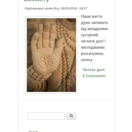
Опубліковано
admin
Втр, 08/05/2018 - 09:27
Наше життя
дуже залежить
від випадкових
зустрічей,
зигзагів долі і
несподіваних
розгалужень
шляху...
Читати далі
про
0 Comments
Випадковості
– підказки
Всесвіту
Пошук
Пошукова форма