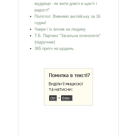
мудреця - як жити довго в щасті і
радості"
Поліглот. Вивчимо англійську за 16
годин!
Чакри і їх вплив на людину
Т.Б. Партико "Загальна психологія"
(підручник)
365 притч на щодень