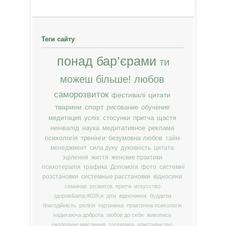
Теги сайту
понад бар’єрами
ти
можеш більше!
любов
саморозвиток
фестивалі
цитати
тварини
спорт
рисование
обучение
медитация
успіх
стосунки
притча
щастя
неінвалід
наука
медитативное
реклама
психологія
тренінги
безумовна любов
тайм-
менеджмент
сила духу
духовність
цитата
зцілення
життя
женские практики
психотерапія
графика
Допомога
фото
системні
розстановки
системные расстановки
відносини
семинар
розвиток
притчі
искусство
здоров&amp;#039;я
діти
відпочинок
буддизм
благодійність
релігія
підтримка
практична психологія
надихаюча доброта
любов до себе
живопись
екологічне мислення
эзотерика
християнство