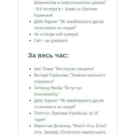
физическом и энергетическом уровне)"
- 5-6 октября в г. Киеве от Евгении
Адамовой
Дейл Карнегі "Як завойовувати друзів
та впливати на людей"
Не сотвори собі кумира!
Світ - це дзеркало
За весь час:
Іржі Томан "Мистецтво говорити"
Вікторія Горбунова "Записки шкільного
психолога"
Зиґмунд Фройд "Вступ до
психоаналізу"
Дейл Карнегі "Як завойовувати друзів
та впливати на людей"
Поліглот. Вивчимо італійську за 16
годин!
Мирослав Дочинець "Многії літа. Благії
літа. Заповіді 104-річного карпатського