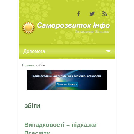
Головна
» збіги
Ви є тут
збіги
Випадковості – підказки
Всесвіту