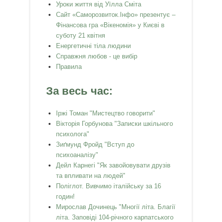
Уроки життя від Уїлла Сміта
Сайт «Саморозвиток.Інфо» презентує –
Фінансова гра «Вікеномія» у Києві в
суботу 21 квітня
Енергетичні тіла людини
Справжня любов - це вибір
Правила
За весь час:
Іржі Томан "Мистецтво говорити"
Вікторія Горбунова "Записки шкільного
психолога"
Зиґмунд Фройд "Вступ до
психоаналізу"
Дейл Карнегі "Як завойовувати друзів
та впливати на людей"
Поліглот. Вивчимо італійську за 16
годин!
Мирослав Дочинець "Многії літа. Благії
літа. Заповіді 104-річного карпатського