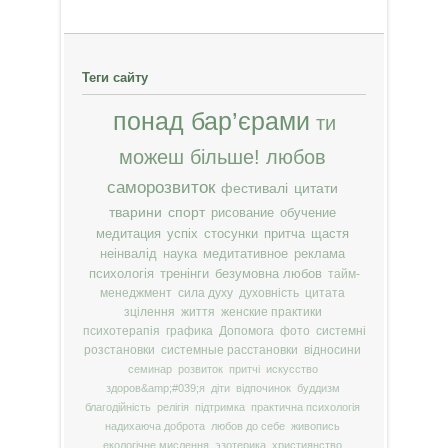
Теги сайту
понад бар’єрами
ти
можеш більше!
любов
саморозвиток
фестивалі
цитати
тварини
спорт
рисование
обучение
медитация
успіх
стосунки
притча
щастя
неінвалід
наука
медитативное
реклама
психологія
тренінги
безумовна любов
тайм-
менеджмент
сила духу
духовність
цитата
зцілення
життя
женские практики
психотерапія
графика
Допомога
фото
системні
розстановки
системные расстановки
відносини
семинар
розвиток
притчі
искусство
здоров&amp;#039;я
діти
відпочинок
буддизм
благодійність
релігія
підтримка
практична психологія
надихаюча доброта
любов до себе
живопись
екологічне мислення
эзотерика
християнство