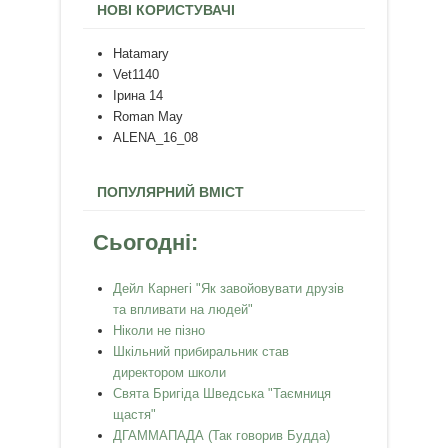
НОВІ КОРИСТУВАЧІ
Hatamary
Vet1140
Ірина 14
Roman May
ALENA_16_08
ПОПУЛЯРНИЙ ВМІСТ
Сьогодні:
Дейл Карнегі "Як завойовувати друзів
та впливати на людей"
Ніколи не пізно
Шкільний прибиральник став
директором школи
Свята Бригіда Шведська "Таємниця
щастя"
ДГАММАПАДА (Так говорив Будда)