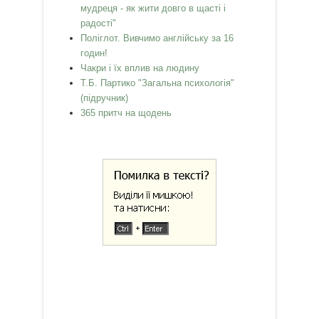
мудреця - як жити довго в щасті і
радості"
Поліглот. Вивчимо англійську за 16
годин!
Чакри і їх вплив на людину
Т.Б. Партико "Загальна психологія"
(підручник)
365 притч на щодень