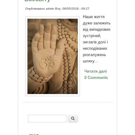
Опубліковано
admin
Втр, 08/05/2018 - 09:27
Наше життя
дуже залежить
від випадкових
зустрічей,
зигзагів долі і
несподіваних
розгалужень
шляху...
Читати далі
про
0 Comments
Випадковості
– підказки
Всесвіту
Пошук
Пошукова форма