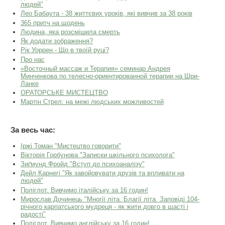
людей"
Лео Бабаута - 38 життєвих уроків, які вивчив за 38 років
365 притч на щодень
Людина, яка розсмішила смерть
Як додати зображення?
Рік Уоррен - Що в твоїй руці?
Про нас
«Восточный массаж и Терапия» семинар Андрея
Минченкова по телесно-ориентированной терапии на Шри-
Ланке
ОРАТОРСЬКЕ МИСТЕЦТВО
Мартін Стрел: на межі людських можливостей
За весь час:
Іржі Томан "Мистецтво говорити"
Вікторія Горбунова "Записки шкільного психолога"
Зиґмунд Фройд "Вступ до психоаналізу"
Дейл Карнегі "Як завойовувати друзів та впливати на
людей"
Поліглот. Вивчимо італійську за 16 годин!
Мирослав Дочинець "Многії літа. Благії літа. Заповіді 104-
річного карпатського мудреця - як жити довго в щасті і
радості"
Поліглот. Вивчимо англійську за 16 годин!