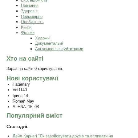
Екосвідомість
Навчання
Здоров’я
Неймовірне
Особистість
Книги
Фільми
Художні
Документальні
Англомовні із субтитрами
Хто на сайті
Зараз на сайті 0 користувачів.
Нові користувачі
Hatamary
Vet1140
Ірина 14
Roman May
ALENA_16_08
Популярний вміст
Сьогодні:
Дейл Карнегі "Як завойовувати друзів та впливати на