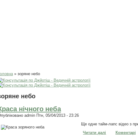
Ви є тут
оловна
» зоряне небо
зоряне небо
Краса нічного неба
Опубліковано
admin
Птн, 05/04/2013 - 23:26
Ще одне тайм-лапс відео з пр
Читати далі
про Краса нічн
Коментарі