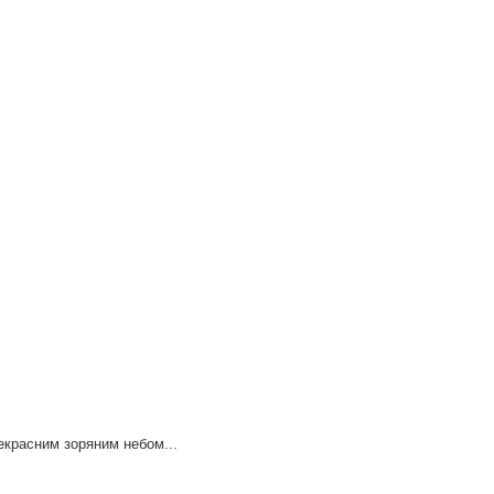
екрасним зоряним небом...
ого неба