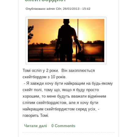
Опубліковано
admin
Сбт, 26/01/2013 - 15:42
Томі осліп у 2 роки. Він захоплюється
скейтбордом з 10 років.
- Я завжди хочу бути найкращим на будь-якому
скейт полі, тому що, якщо я буду просто
хорошим, то мене будуть вважати відмінним
сліпим скейтбордистом, але я хочу бути
найкращим скейтбордистом серед усіх, -
говорить Томі.
Читати далі
про Томі Керрол - сліпий
0 Comments
скейтбордист