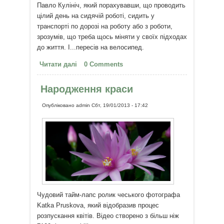
Павло Кулініч, який порахувавши, що проводить
цілий день на сидячій роботі, сидить у
транспорті по дорозі на роботу або з роботи,
зрозумів, що треба щось міняти у своїх підходах
до життя. І...пересів на велосипед.
Читати далі
про Велосипедом на роботу або
0 Comments
життя, як велосипед
Народження краси
Опубліковано
admin
Сбт, 19/01/2013 - 17:42
Чудовий тайм-лапс ролик чеського фотографа
Katka Pruskova, який відобразив процес
розпускання квітів. Відео створено з більш ніж