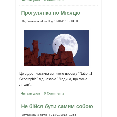
що дати - дайте це зараз
Прогулянка по Місяцю
Опубліковано
admin
Срд, 16/01/2013 - 13:00
Це відео - частина великого проекту "National
Geographic" під назвою "Людина, що може
літати"...
Читати далі
про Прогулянка по Місяцю
0 Comments
Не бійся бути самим собою
Опубліковано
admin
Пн, 14/01/2013 - 10:55