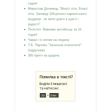
годин!
Мирослав Дочинець "Многії літа. Благії
літа. Заповіді 104-річного карпатського
мудреця - як жити довго в щасті і
радості"
Поліглот. Вивчимо англійську за 16
годин!
Чакри і їх вплив на людину
Т.Б. Партико "Загальна психологія"
(підручник)
365 притч на щодень