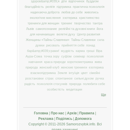
здоров&amp;#039;я
діти
відпочинок
буддизм
благодійність
релігія
підтримка
практична психологія
надихаюча доброта
любов до себе
живопись
екологічне мислення
эзотерика
християнство
тренинги для женщин
тренинг
творчество
тантра
Львів
самопознание
релігійні та духовні книги
йога
для начинающих
велетні духу
Центр развития
Женщины «Тайны Славянки»
Тайны Славянки
сила
думки
рисовать
прийняття себе
понад
бар&amp;#039;єрами!
мудрість
карма
гроші
Віра
Аура-Сома
точка зору
суфізм
семінар
психология
навчання
краса природи
короткометражка
жива
природа
женский клуб
женские тренинги
езотерика
взаємопідтримка
Земля
інтуїція
цвет
сімейні
розстановки
страх
спонтанное
сильні духом
ручка
радість
психологія стосунків
природа
полюбити себе
особистість
медитации
Ще
Головна
|
Про нас
|
Архів
|
Правила
|
Реклама
|
Поділись
|
Допомога
Copyright © 2011-2026 Samorozvytok.info. Всі
права захищені.