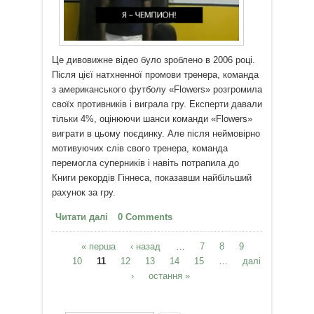
Це дивовижне відео було зроблено в 2006 році.
Після цієї натхненної промови тренера, команда
з американського футболу «Flowers» розгромила
своїх противників і виграла гру. Експерти давали
тільки 4%, оцінюючи шанси команди «Flowers»
виграти в цьому поєдинку. Але після неймовірно
мотивуючих слів свого тренера, команда
перемогла суперників і навіть потрапила до
Книги рекордів Гіннеса, показавши найбільший
рахунок за гру.
Читати далі
про Хто я? Я - Чемпіон!
0 Comments
« перша
‹ назад
…
7
8
9
Сторінки
10
11
12
13
14
15
…
далі
›
остання »