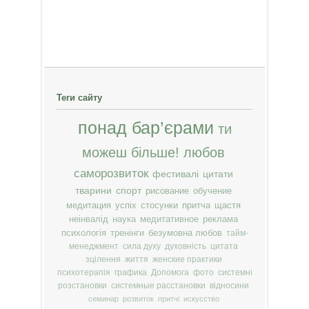
Теги сайту
понад бар’єрами
ти
можеш більше!
любов
саморозвиток
фестивалі
цитати
тварини
спорт
рисование
обучение
медитация
успіх
стосунки
притча
щастя
неінвалід
наука
медитативное
реклама
психологія
тренінги
безумовна любов
тайм-
менеджмент
сила духу
духовність
цитата
зцілення
життя
женские практики
психотерапія
графика
Допомога
фото
системні
розстановки
системные расстановки
відносини
семинар
розвиток
притчі
искусство