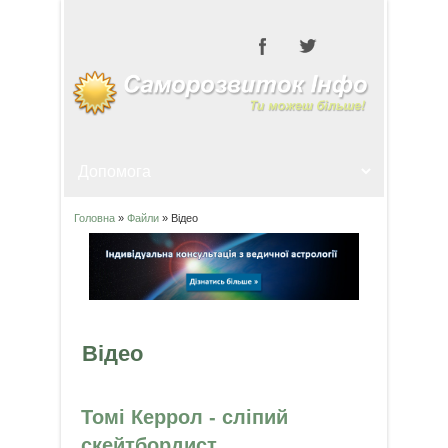
Головна
»
Файли
» Відео
Ви є тут
Відео
Томі Керрол - сліпий
скейтбордист