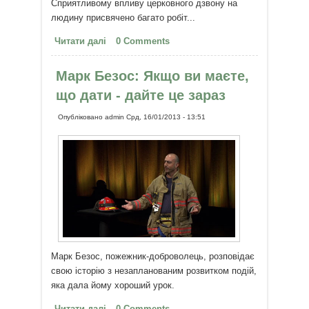
Сприятливому впливу церковного дзвону на
людину присвячено багато робіт...
Читати далі
про Цілюща сила дзвонів
0 Comments
Марк Безос: Якщо ви маєте,
що дати - дайте це зараз
Опубліковано
admin
Срд, 16/01/2013 - 13:51
Марк Безос, пожежник-доброволець, розповідає
свою історію з незапланованим розвитком подій,
яка дала йому хороший урок.
Читати далі
про Марк Безос: Якщо ви маєте,
0 Comments