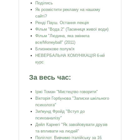
Поділись
Як розмістити рекламу на нашому
сайті?
Ренді Пауш. Остання лекція
Фільм "Вода 2" (Таємниця живої води)
Фільм "Людина, яка змінила
все/Moneyball" (2011)
Близнюкове полум'я
НЕВЕРБАЛЬНА КОМУНІКАЦІЯ 6-ий
курс
За весь час:
Іржі Томан "Мистецтво говорити"
Вікторія Горбунова "Записки шкільного
психолога"
Зиґмунд Фройд "Вступ до
психоаналізу"
Дейл Карнегі "Як завойовувати друзів
та впливати на людей"
Поліглот. Вивчимо італійську за 16