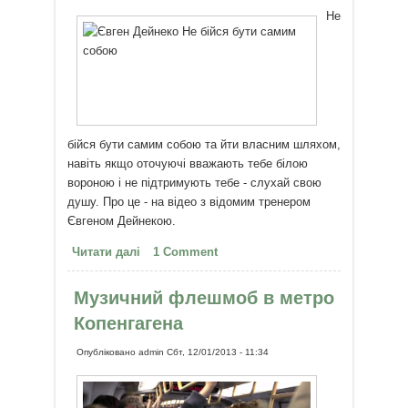
Не
бійся бути самим собою та йти власним шляхом,
навіть якщо оточуючі вважають тебе білою
вороною і не підтримують тебе - слухай свою
душу. Про це - на відео з відомим тренером
Євгеном Дейнекою.
Читати далі
про Не бійся бути самим собою
1 Comment
Музичний флешмоб в метро
Копенгагена
Опубліковано
admin
Сбт, 12/01/2013 - 11:34