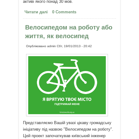
активі якого понад 30 мов.
Читати далі
про Поліглот. Французька з нуля
0 Comments
за 16 годин!
Велосипедом на роботу або
життя, як велосипед
Опубліковано
admin
Сбт, 19/01/2013 - 20:42
Представляємо Вашій увазі цікаву громадську
ініціативу під назвою "Велосипедом на роботу".
Цей проект започаткував київський інженер