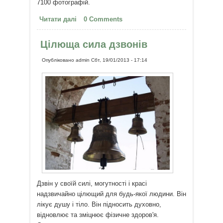
7100 фотографій.
Читати далі
про Народження краси
0 Comments
Цілюща сила дзвонів
Опубліковано
admin
Сбт, 19/01/2013 - 17:14
Дзвін у своїй силі, могутності і красі
надзвичайно цілющий для будь-якої людини. Він
лікує душу і тіло. Він підносить духовно,
відновлює та зміцнює фізичне здоров'я.