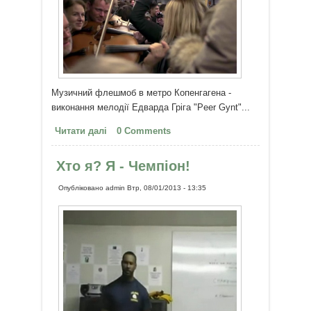
Музичний флешмоб в метро Копенгагена -
виконання мелодії Едварда Гріга "Peer Gynt"...
Читати далі
про Музичний флешмоб в метро
0 Comments
Копенгагена
Хто я? Я - Чемпіон!
Опубліковано
admin
Втр, 08/01/2013 - 13:35