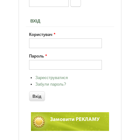
Пошук
Пошукова форма
ВХІД
Користувач
*
Пароль
*
Зареєструватися
Забули пароль?