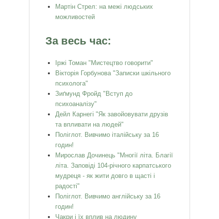
Мартін Стрел: на межі людських
можливостей
За весь час:
Іржі Томан "Мистецтво говорити"
Вікторія Горбунова "Записки шкільного
психолога"
Зиґмунд Фройд "Вступ до
психоаналізу"
Дейл Карнегі "Як завойовувати друзів
та впливати на людей"
Поліглот. Вивчимо італійську за 16
годин!
Мирослав Дочинець "Многії літа. Благії
літа. Заповіді 104-річного карпатського
мудреця - як жити довго в щасті і
радості"
Поліглот. Вивчимо англійську за 16
годин!
Чакри і їх вплив на людину