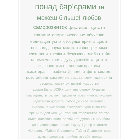
понад бар’єрами
ти
можеш більше!
любов
саморозвиток
фестивалі
цитати
тварини
спорт
рисование
обучение
медитация
успіх
стосунки
притча
щастя
неінвалід
наука
медитативное
реклама
психологія
тренінги
безумовна любов
тайм-
менеджмент
сила духу
духовність
цитата
зцілення
життя
женские практики
психотерапія
графика
Допомога
фото
системні
розстановки
системные расстановки
відносини
семинар
розвиток
притчі
искусство
здоров&amp;#039;я
діти
відпочинок
буддизм
благодійність
релігія
підтримка
практична психологія
надихаюча доброта
любов до себе
живопись
екологічне мислення
эзотерика
християнство
тренинги для женщин
тренинг
творчество
тантра
Львів
самопознание
релігійні та духовні книги
йога
для начинающих
велетні духу
Центр развития
Женщины «Тайны Славянки»
Тайны Славянки
сила
думки
рисовать
прийняття себе
понад