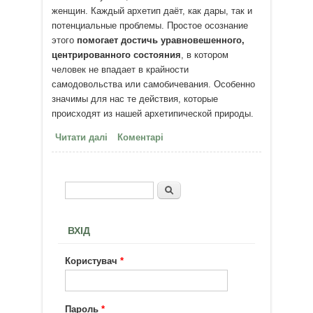
женщин. Каждый архетип даёт, как дары, так и
потенциальные проблемы. Простое осознание
этого
помогает достичь уравновешенного,
центрированного состояния
, в котором
человек не впадает в крайности
самодовольства или самобичевания. Особенно
значимы для нас те действия, которые
происходят из нашей архетипической природы.
Читати далі
про 14-15 мая в Киеве семинар
Коментарі
«Боги в каждом мужчине»
Пошук
Пошукова форма
ВХІД
Користувач
*
Пароль
*