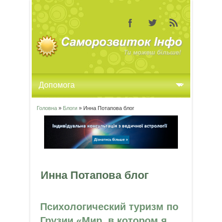
Головна
»
Блоги
» Инна Потапова блог
Ви є тут
Инна Потапова блог
Психологический туризм по
Грузии «Мир, в котором я