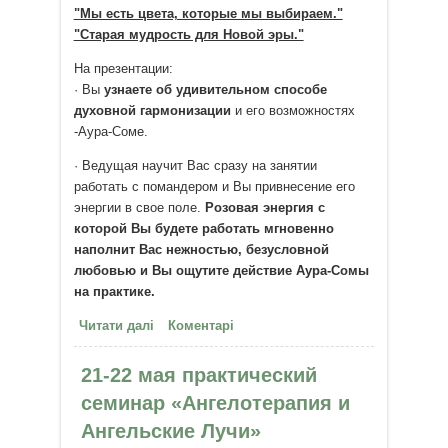
"Мы есть цвета, которые мы выбираем."
"Старая мудрость для Новой эры."
На презентации:
· Вы
узнаете об удивительном способе
духовной гармонизации
и его возможностях
-Аура-Соме.
· Ведущая научит Вас сразу на занятии
работать с помандером и Вы привнесение его
энергии в свое поле.
Розовая энергия с
которой Вы будете работать мгновенно
наполнит Вас нежностью, безусловной
любовью и Вы ощутите действие Аура-Сомы
на практике.
Читати далі
про 30 мая с 19.00 до 21.30 Аура-
Коментарі
Сома - презентация
21-22 мая практический
семинар «Ангелотерапия и
Ангельские Лучи»