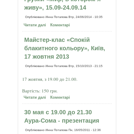
живу», 15.09-24.09.14
Опубліковано
Инна Потапова
Втр, 24/06/2014 - 10:35
Читати далі
про Психологический туризм по
Коментарі
Грузии «Мир, в котором я живу»,
15.09-24.09.14
Майстер-клас «Спокій
блакитного кольору», Київ,
17 жовтня 2013
Опубліковано
Инна Потапова
Втр, 15/10/2013 - 21:15
17 жовтня, з 19.00 до 21.00.
Вартість: 150 грн.
Читати далі
про Майстер-клас «Спокій
Коментарі
блакитного кольору», Київ, 17
жовтня 2013
30 мая с 19.00 до 21.30
Аура-Сома - презентация
Опубліковано
Инна Потапова
Пн, 16/05/2011 - 12:36