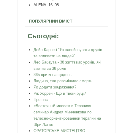
ALENA_16_08
ПОПУЛЯРНИЙ ВМІСТ
Сьогодні:
Дейл Карнегі "Як завойовувати друзів
та впливати на людей"
Лео Бабаута - 38 життєвих уроків, які
вивчив за 38 років
365 притч на щодень
Людина, яка розсмішила смерть
Як додати зображення?
Рік Уоррен - Що в твоїй руці?
Про нас
«Восточный массаж и Терапия»
семинар Андрея Минченкова по
телесно-ориентированной терапии на
Шри-Ланке
ОРАТОРСЬКЕ МИСТЕЦТВО