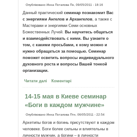
Опубліковано
Инна Потапова
Пн, 09/05/2011 - 18:16
Данный практический
семинар познакомит Вас
с энергиями Ангелов и Архангелов
, а также с
Мастерами и энергиями Семи основных
Божественных Лучей.
Вы научитесь общаться
и взаимодействовать с ними. Вы узнаете о
том, с какими просьбами, к кому можно и
нужно обращаться за помощью. Семинар
поможет осветить вопросы индивидуального
духовного роста и вопросы Вашей тонкой
организации.
Читати далі
про 21-22 мая практический
Коментарі
семинар «Ангелотерапия и
Ангельские Лучи»
14-15 мая в Киеве семинар
«Боги в каждом мужчине»
Опубліковано
Инна Потапова
Птн, 06/05/2011 - 22:54
Архетипы богов и богинь присутствуют в каждом
человеке. Боги более сильны и влиятельны в
личности мужчин, а богини – в личности