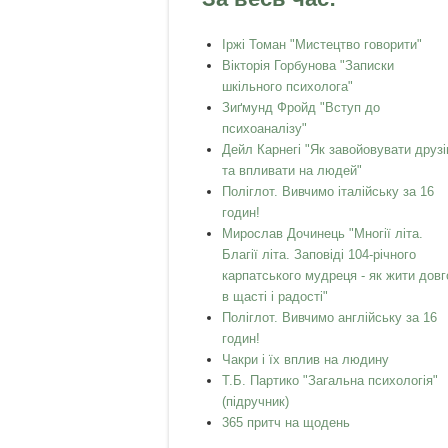
Іржі Томан "Мистецтво говорити"
Вікторія Горбунова "Записки
шкільного психолога"
Зиґмунд Фройд "Вступ до
психоаналізу"
Дейл Карнегі "Як завойовувати друзі
та впливати на людей"
Поліглот. Вивчимо італійську за 16
годин!
Мирослав Дочинець "Многії літа.
Благії літа. Заповіді 104-річного
карпатського мудреця - як жити довг
в щасті і радості"
Поліглот. Вивчимо англійську за 16
годин!
Чакри і їх вплив на людину
Т.Б. Партико "Загальна психологія"
(підручник)
365 притч на щодень