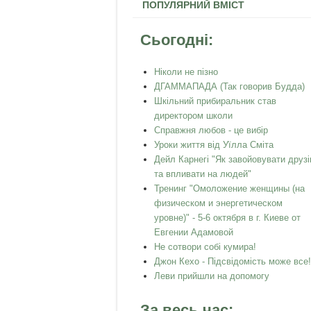
ПОПУЛЯРНИЙ ВМІСТ
Сьогодні:
Ніколи не пізно
ДГАММАПАДА (Так говорив Будда)
Шкільний прибиральник став
директором школи
Справжня любов - це вибір
Уроки життя від Уїлла Сміта
Дейл Карнегі "Як завойовувати друзі
та впливати на людей"
Тренинг "Омоложение женщины (на
физическом и энергетическом
уровне)" - 5-6 октября в г. Киеве от
Евгении Адамовой
Не сотвори собі кумира!
Джон Кехо - Підсвідомість може все!
Леви прийшли на допомогу
За весь час: