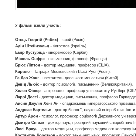
У фільмі взяли участь:
Отець Георгій (Рябих)
- ієрей (Росія).
Адін Штейнзальц
- богослов (Ізраїль).
Емір Кустуріца
- кінорежіссeр (Сербія).
Мішель Онфре
- письменник, філософ (Франція).
Брюс Ліптон
- доктор медицини, професор (США).
Кирило
- Патріарх Московський і Всієї Русі (Росія).
Га Дао Жанг
- настоятель даоського монастиря (Китай).
Девід Льюіс
- доктор психології, письменник (Великобританія).
Хелен Фішер
- антрополог, професор університету Рутберг (США
Ларрі Доссі
- доктор медицини, письменник, професор Гарвардс
Айсин Джулія Хенг Ан
- спадкоємець імператорського прізвища, 
Андреас Бартельс
- доктор біології, науковий співробітник Інст
Артур Арон
- психолог, професор соціології Державного універ
Дмитро Співак
- доктор наук, провідний науковий співробітник 
Люсі Браун
- доктор медицини, професор медичного коледжу і
Костянтин Коротков
- доктор технічних наук, професор Санкт-