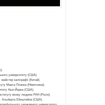
).
ького університету (США).
майстер каліграфії (Китай).
итуту Макса Планка (Німеччина).
ситету Нью-Йорка (США).
Інституту мозку людини РАН (Росія).
м. Альберта Ейнштейна (США).
Петербурзького державного університету