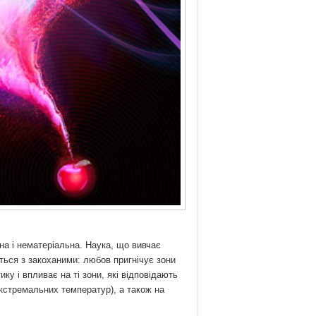
на і нематеріальна. Наука, що вивчає
ться з закоханими: любов пригнічує зони
ику і впливає на ті зони, які відповідають
 екстремальних температур), а також на