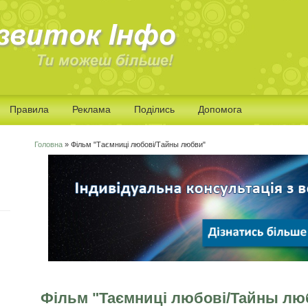
Правила
Реклама
Поділись
Допомога
Головна
» Фільм "Таємниці любові/Тайны любви"
Ви є тут
Фільм "Таємниці любові/Тайны лю