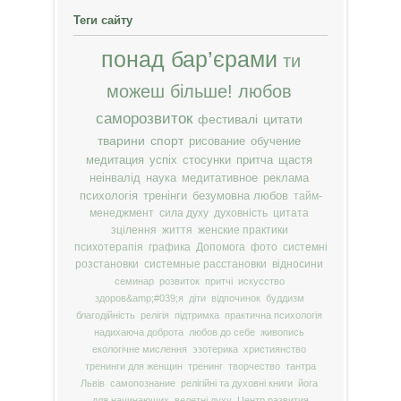
Теги сайту
понад бар’єрами
ти
можеш більше!
любов
саморозвиток
фестивалі
цитати
тварини
спорт
рисование
обучение
медитация
успіх
стосунки
притча
щастя
неінвалід
наука
медитативное
реклама
психологія
тренінги
безумовна любов
тайм-
менеджмент
сила духу
духовність
цитата
зцілення
життя
женские практики
психотерапія
графика
Допомога
фото
системні
розстановки
системные расстановки
відносини
семинар
розвиток
притчі
искусство
здоров&amp;#039;я
діти
відпочинок
буддизм
благодійність
релігія
підтримка
практична психологія
надихаюча доброта
любов до себе
живопись
екологічне мислення
эзотерика
християнство
тренинги для женщин
тренинг
творчество
тантра
Львів
самопознание
релігійні та духовні книги
йога
для начинающих
велетні духу
Центр развития