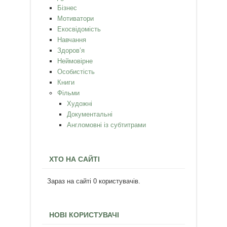
Бізнес
Мотиватори
Екосвідомість
Навчання
Здоров’я
Неймовірне
Особистість
Книги
Фільми
Художні
Документальні
Англомовні із субтитрами
ХТО НА САЙТІ
Зараз на сайті 0 користувачів.
НОВІ КОРИСТУВАЧІ