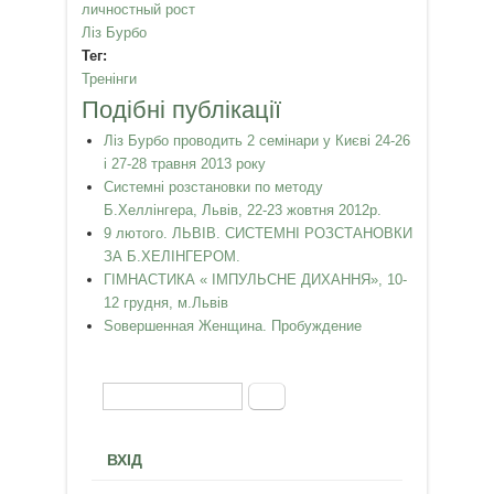
личностный рост
Ліз Бурбо
Тег:
Тренінги
Подібні публікації
Ліз Бурбо проводить 2 семінари у Києві 24-26
і 27-28 травня 2013 року
Системні розстановки по методу
Б.Хеллінгера, Львів, 22-23 жовтня 2012р.
9 лютого. ЛЬВІВ. СИСТЕМНІ РОЗСТАНОВКИ
ЗА Б.ХЕЛІНГЕРОМ.
ГІМНАСТИКА « ІМПУЛЬСНЕ ДИХАННЯ», 10-
12 грудня, м.Львів
Sовершенная Женщина. Пробуждение
Пошук
Пошукова форма
ВХІД