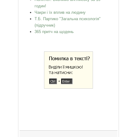
годин!
Чакри і їх вплив на людину
Т.Б. Партико "Загальна психологія"
(підручник)
365 притч на щодень