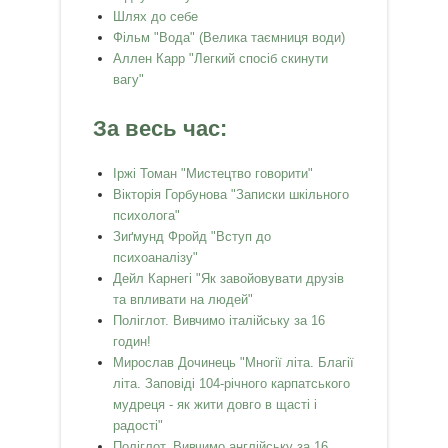
Шлях до себе
Фільм "Вода" (Велика таємниця води)
Аллен Карр "Легкий спосiб скинути
вагу"
За весь час:
Іржі Томан "Мистецтво говорити"
Вікторія Горбунова "Записки шкільного
психолога"
Зиґмунд Фройд "Вступ до
психоаналізу"
Дейл Карнегі "Як завойовувати друзів
та впливати на людей"
Поліглот. Вивчимо італійську за 16
годин!
Мирослав Дочинець "Многії літа. Благії
літа. Заповіді 104-річного карпатського
мудреця - як жити довго в щасті і
радості"
Поліглот. Вивчимо англійську за 16