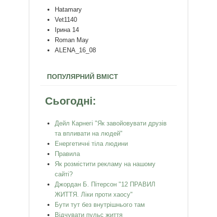
Hatamary
Vet1140
Ірина 14
Roman May
ALENA_16_08
ПОПУЛЯРНИЙ ВМІСТ
Сьогодні:
Дейл Карнегі "Як завойовувати друзів
та впливати на людей"
Енергетичні тіла людини
Правила
Як розмістити рекламу на нашому
сайті?
Джордан Б. Пітерсон "12 ПРАВИЛ
ЖИТТЯ. Ліки проти хаосу"
Бути тут без внутрішнього там
Відчувати пульс життя