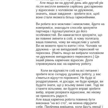
Але якщо ви на другий день або другий рік
після весілля виявили серйозну дисгармонію
у відносинах з чоловіком чи дружиною,
значить, ваше завдання - зробити все, щоб
вони стали якомога більш гармонійними.
Ви робите все можливе і неможливе, йдете на
компроміси, знаходьте способи зрозуміти
партнера і підлаштуватися до його
особливостей. Ви намагаєтеся зрозуміти, що
ви повинні змінити в собі, в чому полягала
ваша помилка, чому ви нещасливі у шлюбі.
Ви не можете просто взяти і піти. Чоловік чи
дружина – це не випадковий перехожий чи
перехожа. (Навіть якщо ви вибрали чоловіком
чи дружиною випадкового перехожого.) Це
інший рівень кармічних відносин. Доля
спровокувала вас на кармічну роботу.
Коли ви відповісте собі на всі питання і
зробите всю складну душевну роботу, у вас
з'явиться відчуття порожнечі. Не буде ні
роздратування, ні досади, не буде кривди, ви
будете знати, що у всьому винні самі. Тоді ви
станете вільними, ви будете вправі зробити
вибір, вправі розірвати відносини, які нікому
не приносять радості.
Але ваша кармічна робота повинна бути
виконана "на всі сто", не можна обдурити
себе. Проблема вирішена, коли йдуть емоції і