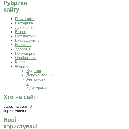
Рубрики
сайту
Психологія
Езотерика
Духовність
Бізнес
Мотиватори
Екосвідомість
Навчання
Здоров’я
Неймовірне
Особистість
Книги
Фільми
Художні
Документальні
Англомовні
із
субтитрами
Хто на сайті
Зараз на сайті 0
користувачів.
Нові
користувачі