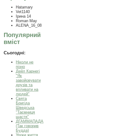
Hatamary
Vet1140
Ірина 14
Roman May
ALENA_16_08
Популярний
вміст
Сьогодні:
Ніколи не
пізно
Дейл Карнегі
"Як
завойовувати
друзів та
впливати на
людей"
Свята
Бригіда
Шведська
"Таємниця
щастя"
ДГАММАПАДА
(Так говорив
Будда)
Уроки життя