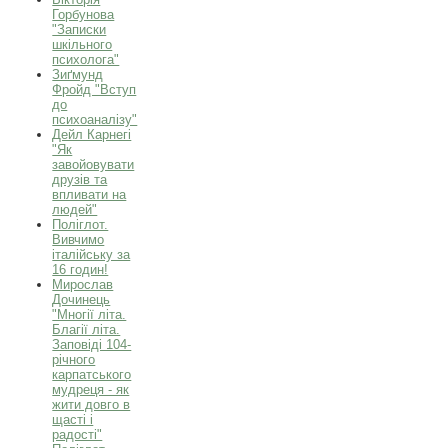
Горбунова
"Записки
шкільного
психолога"
Зиґмунд
Фройд "Вступ
до
психоаналізу"
Дейл Карнегі
"Як
завойовувати
друзів та
впливати на
людей"
Поліглот.
Вивчимо
італійську за
16 годин!
Мирослав
Дочинець
"Многії літа.
Благії літа.
Заповіді 104-
річного
карпатського
мудреця - як
жити довго в
щасті і
радості"