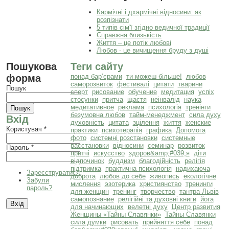
Кармічні і дхармічні відносини: як
розпізнати
5 типів сім'ї згідно ведичної традиції
Справжня близькість
Життя – це потік любові
Любов - це вичищення бруду з душі
Пошукова
Теги сайту
форма
понад бар’єрами
ти можеш більше!
любов
саморозвиток
фестивалі
цитати
тварини
Пошук
спорт
рисование
обучение
медитация
успіх
стосунки
притча
щастя
неінвалід
наука
медитативное
реклама
психологія
тренінги
безумовна любов
тайм-менеджмент
сила духу
Вхід
духовність
цитата
зцілення
життя
женские
Користувач
*
практики
психотерапія
графика
Допомога
фото
системні розстановки
системные
расстановки
відносини
семинар
розвиток
Пароль
*
притчі
искусство
здоров&amp;#039;я
діти
відпочинок
буддизм
благодійність
релігія
підтримка
практична психологія
надихаюча
Зареєструватися
доброта
любов до себе
живопись
екологічне
Забули
мислення
эзотерика
християнство
тренинги
пароль?
для женщин
тренинг
творчество
тантра Львів
самопознание
релігійні та духовні книги
йога
для начинающих
велетні духу
Центр развития
Женщины «Тайны Славянки»
Тайны Славянки
сила думки
рисовать
прийняття себе
понад