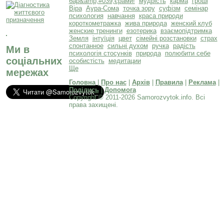
бар&amp;#039;єрами!
мудрість
карма
гроші
Віра
Аура-Сома
точка зору
суфізм
семінар
психология
навчання
краса природи
короткометражка
жива природа
женский клуб
женские тренинги
езотерика
взаємопідтримка
Земля
інтуїція
цвет
сімейні розстановки
страх
спонтанное
сильні духом
ручка
радість
Ми в
психологія стосунків
природа
полюбити себе
соціальних
особистість
медитации
Ще
мережах
Головна
|
Про нас
|
Архів
|
Правила
|
Реклама
|
Поділись
|
Допомога
Copyright © 2011-2026 Samorozvytok.info. Всі
права захищені.