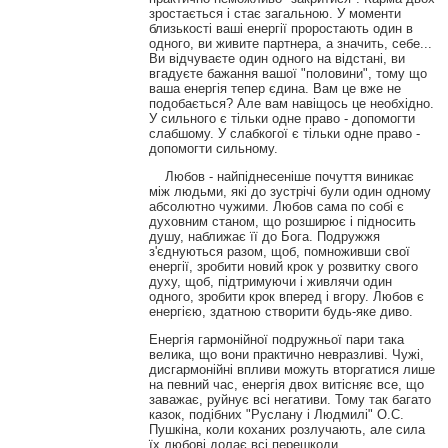
зростається і стає загальною. У моменти
близькості ваші енергії проростають один в
одного, ви живите партнера, а значить, себе...
Ви відчуваєте один одного на відстані, ви
вгадуєте бажання вашої "половини", тому що
ваша енергія тепер єдина. Вам це вже не
подобається? Але вам навіщось це необхідно.
У сильного є тільки одне право - допомогти
слабшому. У слабкогої є тільки одне право -
допомогти сильному.
Любов - найпіднесеніше почуття виникає
між людьми, які до зустрічі були один одному
абсолютно чужими. Любов сама по собі є
духовним станом, що розширює і підносить
душу, наближає її до Бога. Подружжя
з'єднуються разом, щоб, помноживши свої
енергії, зробити новий крок у розвитку свого
духу, щоб, підтримуючи і живлячи один
одного, зробити крок вперед і вгору. Любов є
енергією, здатною створити будь-яке диво.
Енергія гармонійної подружньої пари така
велика, що вони практично невразливі. Чужі,
дисгармонійні впливи можуть вторгатися лише
на певний час, енергія двох витісняє все, що
заважає, руйнує всі негативи. Тому так багато
казок, подібних "Руслану і Людмилі" О.С.
Пушкіна, коли коханих розлучають, але сила
їх любові долає всі перешкоди.