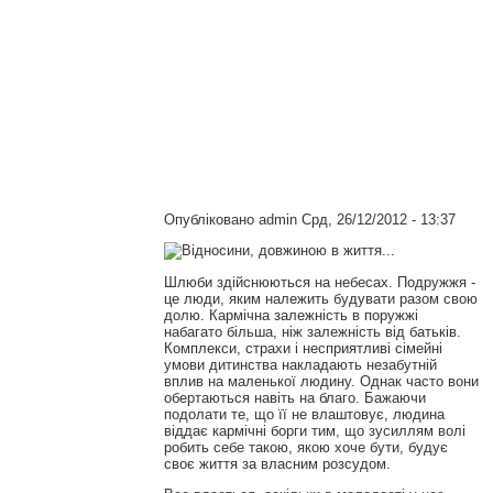
Опубліковано
admin
Срд, 26/12/2012 - 13:37
Шлюби здійснюються на небесах. Подружжя -
це люди, яким належить будувати разом свою
долю. Кармічна залежність в поружжі
набагато більша, ніж залежність від батьків.
Комплекси, страхи і несприятливі сімейні
умови дитинства накладають незабутній
вплив на маленької людину. Однак часто вони
обертаються навіть на благо. Бажаючи
подолати те, що її не влаштовує, людина
віддає кармічні борги тим, що зусиллям волі
робить себе такою, якою хоче бути, будує
своє життя за власним розсудом.