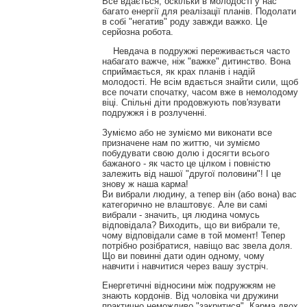
Все вдається, оскільки в молодості у нас
багато енергії для реалізації планів. Подолати
в собі "негатив" роду завжди важко. Це
серйозна робота.
Невдача в подружжі переживається часто
набагато важче, ніж "важке" дитинство. Вона
сприймається, як крах планів і надій
молодості. Не всім вдається знайти сили, щоб
все почати спочатку, часом вже в немолодому
віці. Спільні діти продовжують пов'язувати
подружжя і в розлученні.
Зуміємо або не зуміємо ми виконати все
призначене нам по життю, чи зуміємо
побудувати свою долю і досягти всього
бажаного - як часто це цілком і повністю
залежить від нашої "другої половини"! І це
знову ж наша карма!
Ви вибрали людину, а тепер він (або вона) вас
категорично не влаштовує. Але ви самі
вибрали - значить, ця людина чомусь
відповідала? Виходить, що ви вибрали те,
чому відповідали саме в той момент! Тепер
потрібно розібратися, навіщо вас звела доля.
Що ви повинні дати один одному, чому
навчити і навчитися через вашу зустріч.
Енергетичні відносини між подружжям не
знають кордонів. Від чоловіка чи дружини
практично неможливо "закритися". Карма двох