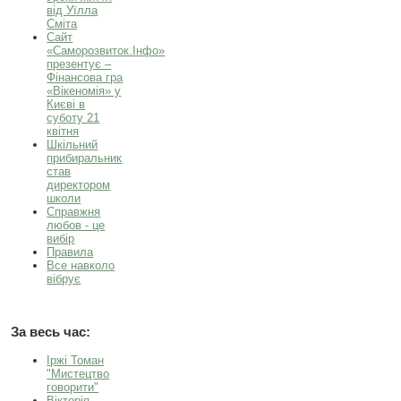
від Уїлла
Сміта
Сайт
«Саморозвиток.Інфо»
презентує –
Фінансова гра
«Вікеномія» у
Києві в
суботу 21
квітня
Шкільний
прибиральник
став
директором
школи
Справжня
любов - це
вибір
Правила
Все навколо
вібрує
За весь час:
Іржі Томан
"Мистецтво
говорити"
Вікторія