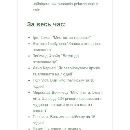
найвідоміших випадків реінкарнації у
світі
За весь час:
Іржі Томан "Мистецтво говорити"
Вікторія Горбунова "Записки шкільного
психолога"
Зиґмунд Фройд "Вступ до
психоаналізу"
Дейл Карнегі "Як завойовувати друзів
та впливати на людей"
Поліглот. Вивчимо італійську за 16
годин!
Мирослав Дочинець "Многії літа. Благії
літа. Заповіді 104-річного карпатського
мудреця - як жити довго в щасті і
радості"
Поліглот. Вивчимо англійську за 16
годин!
Чакри і їх вплив на людину