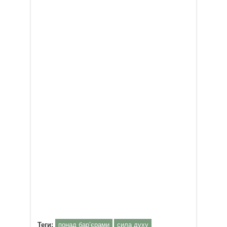
Теги:
понад бар’єрами
сила духу