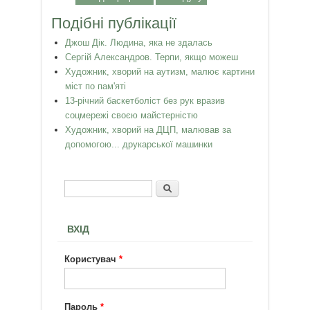
Подібні публікації
Джош Дік. Людина, яка не здалась
Сергій Александров. Терпи, якщо можеш
Художник, хворий на аутизм, малює картини
міст по пам'яті
13-річний баскетболіст без рук вразив
соцмережі своєю майстерністю
Художник, хворий на ДЦП, малював за
допомогою... друкарської машинки
Пошук
Пошукова форма
ВХІД
Користувач
*
Пароль
*