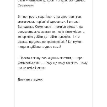
разів – натирало до крові, - згадує Володимир
Семенович.
Він не просто грає. Їздить на спортивні ігри,
змагаючись нарівні зі здоровими. І виграє!
Володимир Семенович – чемпіон області, на
всеукраїнських змаганнях посів п'яте місце, а
тепер мріє увійти до трійки призерів. І хто
сказав, що дива не трапляються? Ця мужня
людина здійснила диво сама!
- Просто я живу повноцінним життям, - щиро
усміхається він. – Тому що хочу так жити. Тому
що не вмію інакше.
Дивитись відео: