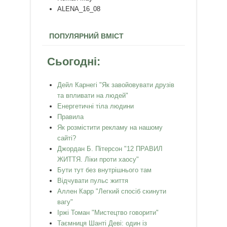
ALENA_16_08
ПОПУЛЯРНИЙ ВМІСТ
Сьогодні:
Дейл Карнегі "Як завойовувати друзів
та впливати на людей"
Енергетичні тіла людини
Правила
Як розмістити рекламу на нашому
сайті?
Джордан Б. Пітерсон "12 ПРАВИЛ
ЖИТТЯ. Ліки проти хаосу"
Бути тут без внутрішнього там
Відчувати пульс життя
Аллен Карр "Легкий спосiб скинути
вагу"
Іржі Томан "Мистецтво говорити"
Таємниця Шанті Деві: один із