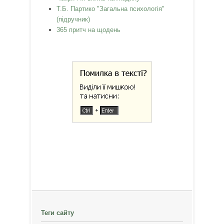
Т.Б. Партико "Загальна психологія"
(підручник)
365 притч на щодень
Теги сайту