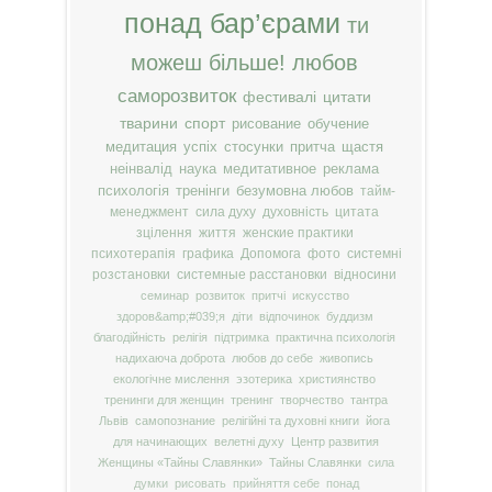
понад бар’єрами
ти
можеш більше!
любов
саморозвиток
фестивалі
цитати
тварини
спорт
рисование
обучение
медитация
успіх
стосунки
притча
щастя
неінвалід
наука
медитативное
реклама
психологія
тренінги
безумовна любов
тайм-
менеджмент
сила духу
духовність
цитата
зцілення
життя
женские практики
психотерапія
графика
Допомога
фото
системні
розстановки
системные расстановки
відносини
семинар
розвиток
притчі
искусство
здоров&amp;#039;я
діти
відпочинок
буддизм
благодійність
релігія
підтримка
практична психологія
надихаюча доброта
любов до себе
живопись
екологічне мислення
эзотерика
християнство
тренинги для женщин
тренинг
творчество
тантра
Львів
самопознание
релігійні та духовні книги
йога
для начинающих
велетні духу
Центр развития
Женщины «Тайны Славянки»
Тайны Славянки
сила
думки
рисовать
прийняття себе
понад