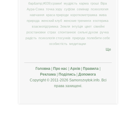
бар&amp;#039;єрами!
мудрість
карма
гроші
Віра
Аура-Сома
точка зору
суфізм
семінар
психология
навчання
краса природи
короткометражка
жива
природа
женский клуб
женские тренинги
езотерика
взаємопідтримка
Земля
інтуїція
цвет
сімейні
розстановки
страх
спонтанное
сильні духом
ручка
радість
психологія стосунків
природа
полюбити себе
особистість
медитации
Ще
Головна
|
Про нас
|
Архів
|
Правила
|
Реклама
|
Поділись
|
Допомога
Copyright © 2011-2026 Samorozvytok.info. Всі
права захищені.