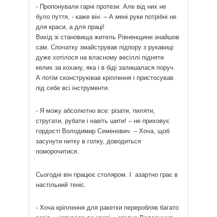
- Пропонували гарні протези. Але від них не
було пуття, - каже він. – А мені руки потрібні не
для краси, а для праці!
Вихід зі становища житель Рівненщини знайшов
сам. Спочатку змайстрував підпору з рукавиці:
дуже хотілося на власному весіллі підняти
келих за кохану, яка і в біді залишалася поруч.
А потім сконструював кріплення і пристосував
під себе всі інструменти.
- Я можу абсолютно все: різати, пиляти,
стругати, рубати і навіть шити! – не приховує
гордості Володимир Семенович. – Хоча, щоб
засунути нитку в голку, доводиться
поморочитися.
Сьогодні він працює столяром. І азартно грає в
настільний теніс.
- Хоча кріплення для ракетки переробляв багато