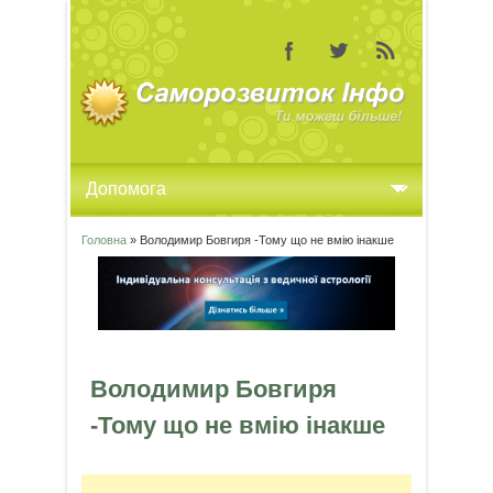
Головна
» Володимир Бовгиря -Тому що не вмію інакше
Ви є тут
Володимир Бовгиря
-Тому що не вмію інакше