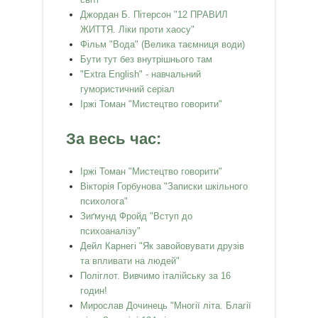
Джордан Б. Пітерсон "12 ПРАВИЛ
ЖИТТЯ. Ліки проти хаосу"
Фільм "Вода" (Велика таємниця води)
Бути тут без внутрішнього там
"Extra English" - навчальний
гумористичний серіал
Іржі Томан "Мистецтво говорити"
За весь час:
Іржі Томан "Мистецтво говорити"
Вікторія Горбунова "Записки шкільного
психолога"
Зиґмунд Фройд "Вступ до
психоаналізу"
Дейл Карнегі "Як завойовувати друзів
та впливати на людей"
Поліглот. Вивчимо італійську за 16
годин!
Мирослав Дочинець "Многії літа. Благії