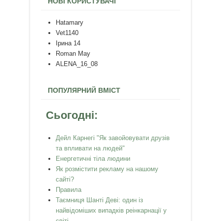
НОВІ КОРИСТУВАЧІ
Hatamary
Vet1140
Ірина 14
Roman May
ALENA_16_08
ПОПУЛЯРНИЙ ВМІСТ
Сьогодні:
Дейл Карнегі "Як завойовувати друзів
та впливати на людей"
Енергетичні тіла людини
Як розмістити рекламу на нашому
сайті?
Правила
Таємниця Шанті Деві: один із
найвідоміших випадків реінкарнації у
світі