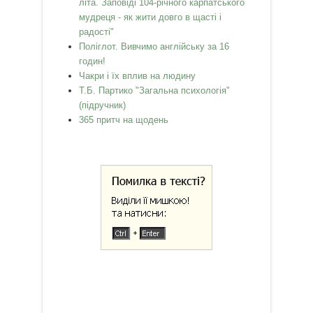
літа. Заповіді 104-річного карпатського
мудреця - як жити довго в щасті і
радості"
Поліглот. Вивчимо англійську за 16
годин!
Чакри і їх вплив на людину
Т.Б. Партико "Загальна психологія"
(підручник)
365 притч на щодень