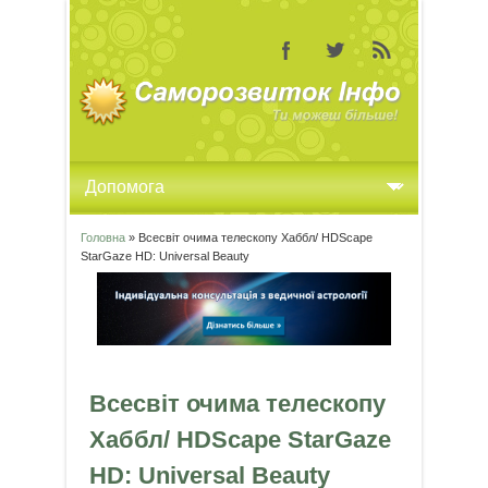
Головна
» Всесвіт очима телескопу Хаббл/ HDScape
Ви є тут
StarGaze HD: Universal Beauty
Всесвіт очима телескопу
Хаббл/ HDScape StarGaze
HD: Universal Beauty