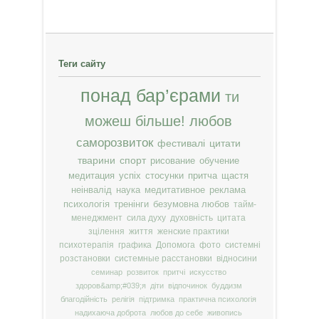
Теги сайту
понад бар’єрами
ти
можеш більше!
любов
саморозвиток
фестивалі
цитати
тварини
спорт
рисование
обучение
медитация
успіх
стосунки
притча
щастя
неінвалід
наука
медитативное
реклама
психологія
тренінги
безумовна любов
тайм-
менеджмент
сила духу
духовність
цитата
зцілення
життя
женские практики
психотерапія
графика
Допомога
фото
системні
розстановки
системные расстановки
відносини
семинар
розвиток
притчі
искусство
здоров&amp;#039;я
діти
відпочинок
буддизм
благодійність
релігія
підтримка
практична психологія
надихаюча доброта
любов до себе
живопись