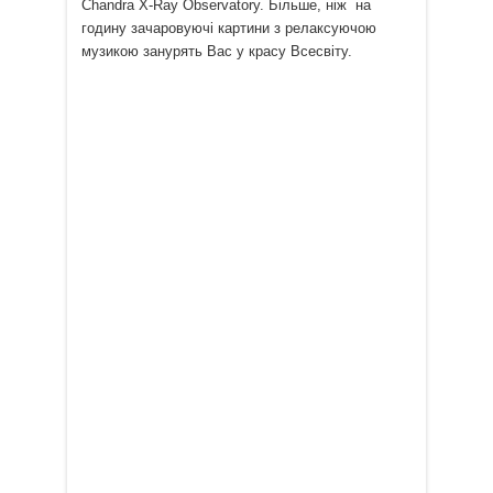
Chandra X-Ray Observatory. Більше, ніж на
годину зачаровуючі картини з релаксуючою
музикою занурять Вас у красу Всесвіту.