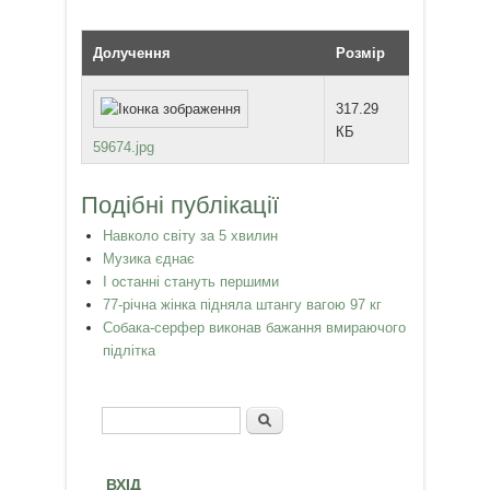
Долучення
Розмір
317.29
КБ
59674.jpg
Подібні публікації
Навколо світу за 5 хвилин
Музика єднає
І останні стануть першими
77-річна жінка підняла штангу вагою 97 кг
Собака-серфер виконав бажання вмираючого
підлітка
Пошук
Пошукова форма
ВХІД