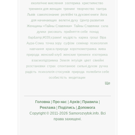
екологічне мислення
эзотерика
християнство
тренинги для женщин
тренинг
творчество
тантра
Львів
самопознание
релігійні та духовні книги
йога
для начинающих
велетні духу
Центр развития
Женщины «Тайны Славянки»
Тайны Славянки
сила
думки
рисовать
прийняття себе
понад
бар&amp;#039;єрами!
мудрість
карма
гроші
Віра
Аура-Сома
точка зору
суфізм
семінар
психология
навчання
краса природи
короткометражка
жива
природа
женский клуб
женские тренинги
езотерика
взаємопідтримка
Земля
інтуїція
цвет
сімейні
розстановки
страх
спонтанное
сильні духом
ручка
радість
психологія стосунків
природа
полюбити себе
особистість
медитации
Ще
Головна
|
Про нас
|
Архів
|
Правила
|
Реклама
|
Поділись
|
Допомога
Copyright © 2011-2026 Samorozvytok.info. Всі
права захищені.