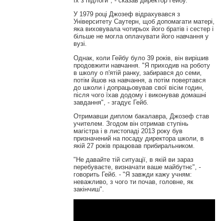
їх з підлоги", - сказав директор Гейбу.
У 1979 році Джозеф відрахувався з
Університету Саутерн, щоб допомагати матері,
яка виховувала чотирьох його братів і сестер і
більше не могла оплачувати його навчання у
вузі.
Однак, коли Гейбу було 39 років, він вирішив
продовжити навчання. "Я приходив на роботу
в школу о п'ятій ранку, забирався до семи,
потім йшов на навчання, а потім повертався
до школи і допрацьовував свої вісім годин,
після чого їхав додому і виконував домашні
завдання", - згадує Гейб.
Отримавши диплом бакалавра, Джозеф став
учителем. Згодом він отримав ступінь
магістра і в листопаді 2013 року був
призначений на посаду директора школи, в
якій 27 років працював прибиральником.
"Не давайте тій ситуації, в якій ви зараз
перебуваєте, визначати ваше майбутнє", -
говорить Гейб. - "Я завжди кажу учням:
неважливо, з чого ти почав, головне, як
закінчиш".