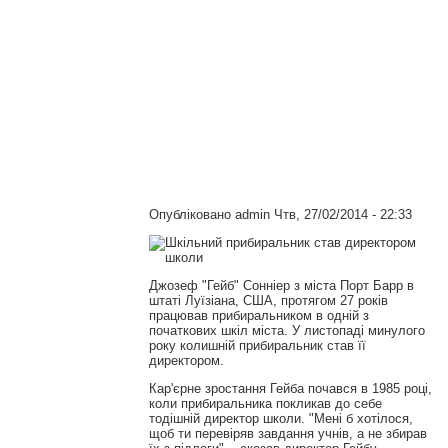
Опубліковано
admin
Чтв, 27/02/2014 - 22:33
Джозеф "Гейб" Сонніер з міста Порт Барр в
штаті Луїзіана, США, протягом 27 років
працював прибиральником в одній з
початкових шкіл міста. У листопаді минулого
року колишній прибиральник став її
директором.
Кар'єрне зростання Гейба почався в 1985 році,
коли прибиральника покликав до себе
тодішній директор школи. "Мені б хотілося,
щоб ти перевіряв завдання учнів, а не збирав