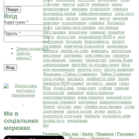
стосунки
притча
щастя
неінвалід
наука
медитативное
реклама
психологія
тренінги
безумовна любов
тайм-менеджмент
сила духу
Вхід
духовність
цитата
зцілення
життя
женские
Користувач
*
практики
психотерапія
графика
Допомога
фото
системні розстановки
системные
расстановки
відносини
семинар
розвиток
Пароль
*
притчі
искусство
здоров&amp;#039;я
діти
відпочинок
буддизм
благодійність
релігія
підтримка
практична психологія
надихаюча
Зареєструватися
доброта
любов до себе
живопись
екологічне
Забули
мислення
эзотерика
християнство
тренинги
пароль?
для женщин
тренинг
творчество
тантра Львів
самопознание
релігійні та духовні книги
йога
для начинающих
велетні духу
Центр развития
Женщины «Тайны Славянки»
Тайны Славянки
сила думки
рисовать
прийняття себе
понад
бар&amp;#039;єрами!
мудрість
карма
гроші
Віра
Аура-Сома
точка зору
суфізм
семінар
психология
навчання
краса природи
короткометражка
жива природа
женский клуб
женские тренинги
езотерика
взаємопідтримка
Земля
інтуїція
цвет
сімейні розстановки
страх
спонтанное
сильні духом
ручка
радість
Ми в
психологія стосунків
природа
полюбити себе
соціальних
особистість
медитации
Ще
мережах
Головна
|
Про нас
|
Архів
|
Правила
|
Реклама
|
Поділись
|
Допомога