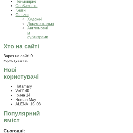
Неймовірне
Особистість
Книги
Фільми
Художні
Документальні
Англомовні
із
субтитрами
Хто на сайті
Зараз на сайті 0
користувачів.
Нові
користувачі
Hatamary
Vet1140
Ірина 14
Roman May
ALENA_16_08
Популярний
вміст
Сьогодні: