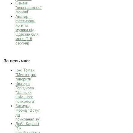
Ознаки
"несправжньої
любові"
Aватар –
фестиваль
йоги та
музики під
Одесою біля
моря (1-6
серпня)
За весь час:
Іржі Томан
"Мистецтво
говорити"
Вікторія
Горбунова
"Записки
шкільного
психолога"
Зиґмунд
Фройд "Вступ
до
психоаналізу"
Дейл Карнегі
"Як
завойовувати