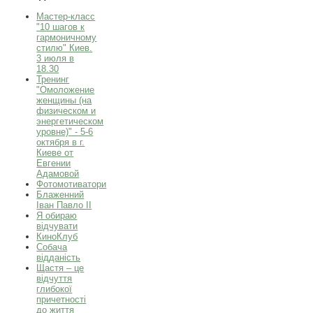
Мастер-класс
"10 шагов к
гармоничному
стилю" Киев.
3 июля в
18.30
Тренинг
"Омоложение
женщины (на
физическом и
энергетическом
уровне)" - 5-6
октября в г.
Киеве от
Евгении
Адамовой
Фотомотиватори
Блаженний
Іван Павло ІІ
Я обираю
відчувати
КиноКлуб
Собача
відданість
Щастя – це
відчуття
глибокої
причетності
до життя