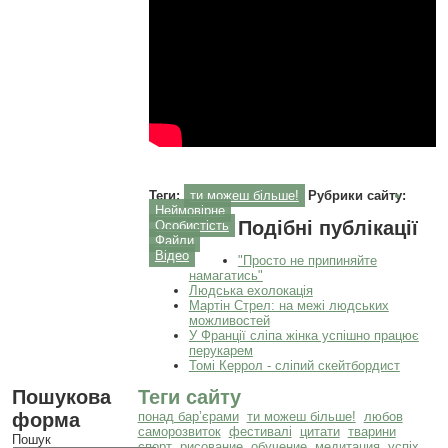
Теги:
ти можеш більше!
Рубрики сайту:
Неймовірне
Подібні публікації
Особистість
Файли
Відео
"Просто не припиняйте
намагатись"
Людська ехолокація
Мартін Стрел: на межі людських
можливостей
У Франції сліпа жінка успішно працює
перукарем
Томі Керрол - сліпий скейтбордист
Пошукова
Теги сайту
форма
понад бар’єрами
ти можеш більше!
любов
саморозвиток
фестивалі
цитати
тварини
Пошук
спорт
рисование
обучение
медитация
успіх