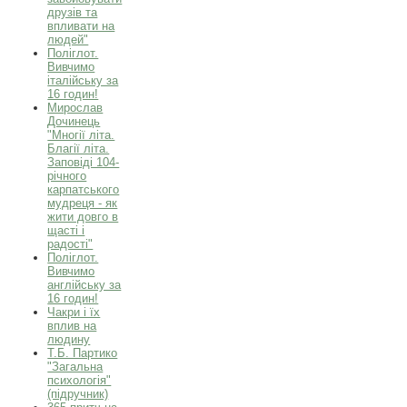
друзів та
впливати на
людей"
Поліглот.
Вивчимо
італійську за
16 годин!
Мирослав
Дочинець
"Многії літа.
Благії літа.
Заповіді 104-
річного
карпатського
мудреця - як
жити довго в
щасті і
радості"
Поліглот.
Вивчимо
англійську за
16 годин!
Чакри і їх
вплив на
людину
Т.Б. Партико
"Загальна
психологія"
(підручник)