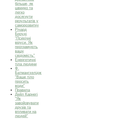
більше, як
швидко та
легко
досягнути
результатів у
саморозвитку
Річард
Броуді
"Психічні
віруси. Як
програмують
вашу
свідомість"
Енергетичні
тіла людини
Ф.
Батмангхелідж
"Ваше тіло
просить
води"
Правила
Дейл Карнегі
"Як
завойовувати
друзів та
впливати на
людей"