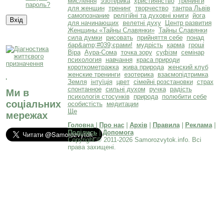
мислення
эзотерика
християнство
тренинги
пароль?
для женщин
тренинг
творчество
тантра Львів
самопознание
релігійні та духовні книги
йога
для начинающих
велетні духу
Центр развития
Женщины «Тайны Славянки»
Тайны Славянки
сила думки
рисовать
прийняття себе
понад
бар&amp;#039;єрами!
мудрість
карма
гроші
Віра
Аура-Сома
точка зору
суфізм
семінар
психология
навчання
краса природи
короткометражка
жива природа
женский клуб
женские тренинги
езотерика
взаємопідтримка
Земля
інтуїція
цвет
сімейні розстановки
страх
спонтанное
сильні духом
ручка
радість
Ми в
психологія стосунків
природа
полюбити себе
соціальних
особистість
медитации
Ще
мережах
Головна
|
Про нас
|
Архів
|
Правила
|
Реклама
|
Поділись
|
Допомога
Copyright © 2011-2026 Samorozvytok.info. Всі
права захищені.