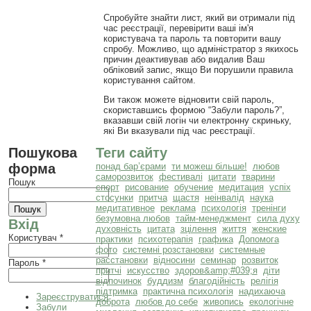
Спробуйте знайти лист, який ви отримали під
час реєстрації, перевірити ваші ім'я
користувача та пароль та повторити вашу
спробу. Можливо, що адміністратор з якихось
причин деактивував або видалив Ваш
обліковий запис, якщо Ви порушили правила
користування сайтом.
Ви також можете відновити свій пароль,
скориставшись формою “Забули пароль?”,
вказавши свій логін чи електронну скриньку,
які Ви вказували під час реєстрації.
Пошукова
Теги сайту
форма
понад бар’єрами
ти можеш більше!
любов
саморозвиток
фестивалі
цитати
тварини
Пошук
спорт
рисование
обучение
медитация
успіх
стосунки
притча
щастя
неінвалід
наука
медитативное
реклама
психологія
тренінги
безумовна любов
тайм-менеджмент
сила духу
Вхід
духовність
цитата
зцілення
життя
женские
Користувач
*
практики
психотерапія
графика
Допомога
фото
системні розстановки
системные
расстановки
відносини
семинар
розвиток
Пароль
*
притчі
искусство
здоров&amp;#039;я
діти
відпочинок
буддизм
благодійність
релігія
підтримка
практична психологія
надихаюча
Зареєструватися
доброта
любов до себе
живопись
екологічне
Забули