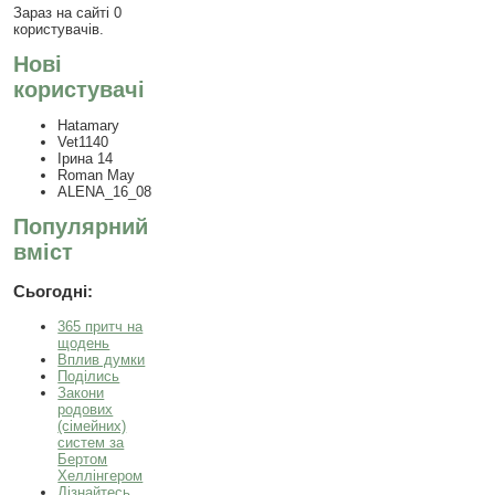
Зараз на сайті 0
користувачів.
Нові
користувачі
Hatamary
Vet1140
Ірина 14
Roman May
ALENA_16_08
Популярний
вміст
Сьогодні:
365 притч на
щодень
Вплив думки
Поділись
Закони
родових
(сімейних)
систем за
Бертом
Хеллінгером
Дізнайтесь