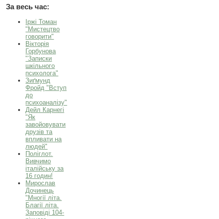
За весь час:
Іржі Томан
"Мистецтво
говорити"
Вікторія
Горбунова
"Записки
шкільного
психолога"
Зиґмунд
Фройд "Вступ
до
психоаналізу"
Дейл Карнегі
"Як
завойовувати
друзів та
впливати на
людей"
Поліглот.
Вивчимо
італійську за
16 годин!
Мирослав
Дочинець
"Многії літа.
Благії літа.
Заповіді 104-