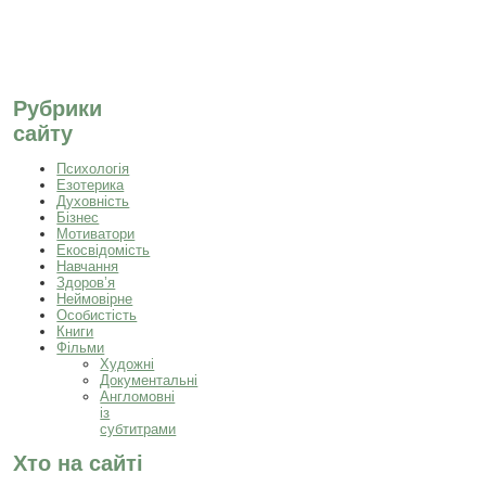
Рубрики
сайту
Психологія
Езотерика
Духовність
Бізнес
Мотиватори
Екосвідомість
Навчання
Здоров’я
Неймовірне
Особистість
Книги
Фільми
Художні
Документальні
Англомовні
із
субтитрами
Хто на сайті