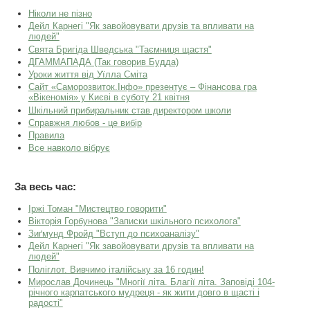
Ніколи не пізно
Дейл Карнегі "Як завойовувати друзів та впливати на
людей"
Свята Бригіда Шведська "Таємниця щастя"
ДГАММАПАДА (Так говорив Будда)
Уроки життя від Уїлла Сміта
Сайт «Саморозвиток.Інфо» презентує – Фінансова гра
«Вікеномія» у Києві в суботу 21 квітня
Шкільний прибиральник став директором школи
Справжня любов - це вибір
Правила
Все навколо вібрує
За весь час:
Іржі Томан "Мистецтво говорити"
Вікторія Горбунова "Записки шкільного психолога"
Зиґмунд Фройд "Вступ до психоаналізу"
Дейл Карнегі "Як завойовувати друзів та впливати на
людей"
Поліглот. Вивчимо італійську за 16 годин!
Мирослав Дочинець "Многії літа. Благії літа. Заповіді 104-
річного карпатського мудреця - як жити довго в щасті і
радості"