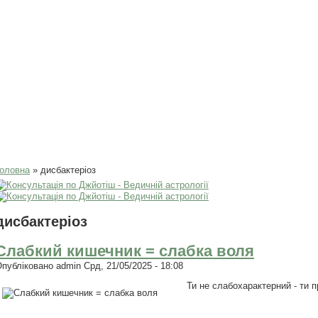
Ви є тут
оловна
» дисбактеріоз
дисбактеріоз
Слабкий кишечник = слабка воля
Опубліковано
admin
Срд, 21/05/2025 - 18:08
Ти не слабохарактерний - ти пр