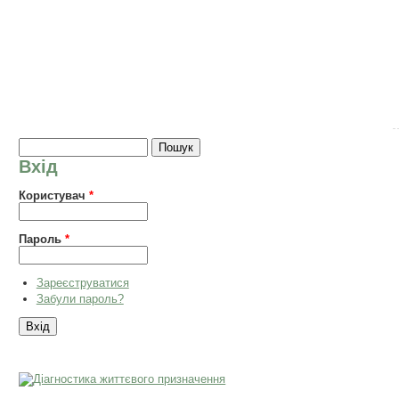
Пошукова форма
Пошук
Вхід
Користувач
*
Пароль
*
Зареєструватися
Забули пароль?