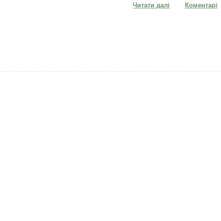
Читати далі
про Слабкий ки
Коментарі