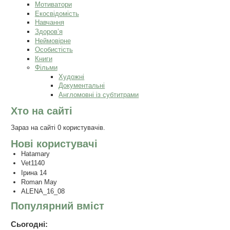
Мотиватори
Екосвідомість
Навчання
Здоров’я
Неймовірне
Особистість
Книги
Фільми
Художні
Документальні
Англомовні із субтитрами
Хто на сайті
Зараз на сайті 0 користувачів.
Нові користувачі
Hatamary
Vet1140
Ірина 14
Roman May
ALENA_16_08
Популярний вміст
Сьогодні: