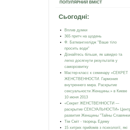
ПОПУЛЯРНИЙ ВМІСТ
Сьогодні:
Вплив думки
365 притч на щодень
Ф. Батмангхелідж "Ваше тіло
просить води"
Дізнайтесь більше, як швидко та
легко досягнути результатів у
саморозвитку
Мастер-класс к семинару «СЕКРЕТ
ЖЕНСТВЕННОСТИ. Гармония
внутреннего мира. Раскрытие
сексуальности Женщины.» в Киеве
10 июня 2013
«Секрет ЖЕНСТВЕННОСТИ —
раскрытие СЕКСУАЛЬНОСТИ» Цент
развития Женщины "Тайны Славянки
Тім Сміт - творець Едему
15 хитрих прийомів з психології, які