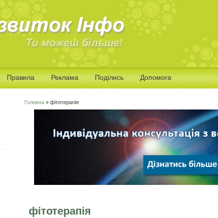
Правила
Реклама
Поділись
Допомога
Головна
» фітотерапія
Ви є тут
фітотерапія