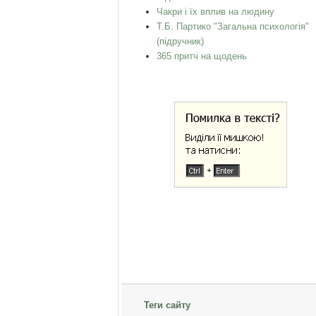
Чакри і їх вплив на людину
Т.Б. Партико "Загальна психологія"
(підручник)
365 притч на щодень
Теги сайту