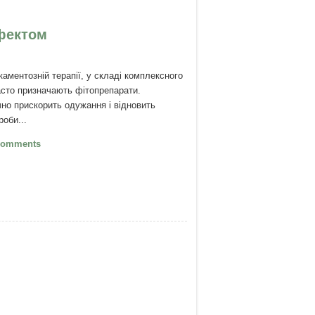
ефектом
аментозній терапії, у складі комплексного
часто призначають фітопрепарати.
чно прискорить одужання і відновить
роби...
Вісім трав з потужним антивірусним
Comments
том