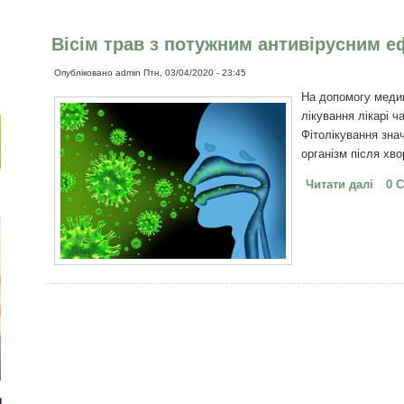
Вісім трав з потужним антивірусним 
Опубліковано
admin
Птн, 03/04/2020 - 23:45
На допомогу медик
лікування лікарі 
Фітолікування зна
організм після хво
Читати далі
про 
0 
ефек