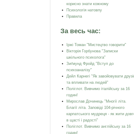
корисно знати кожному
Психологія натовпу
Правила
За весь час:
Іржі Томан "Мистецтво говорити"
Вікторія Горбунова "Записки
шкільного психолога"
Зиґмунд Фройд "Вступ до
психоаналізу"
Дейл Карнегі "Як завойовувати друзі
та впливати на людей"
Поліглот. Вивчимо італійську за 16
годин!
Мирослав Дочинець "Многії літа.
Благії літа. Заповіді 104-річного
карпатського мудреця - як жити довг
в щасті і радості"
Поліглот. Вивчимо англійську за 16
годин!