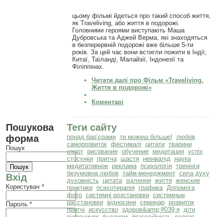
цьому фільмі йдеться про такий способ життя,
як Traveliving, або життя в подорожі.
Головними героями виступають Маша
Дубровська та Аджей Верма, які знаходяться
в безперервній подорожі вже більше 5-ти
років. За цей час вони встигли пожити в Індії,
Китаї, Таїланді, Малайзії, Індонезії та
Філіппінах.
Читати далі
про Фільм «Traveliving.
Життя в подорожі»
Коментарі
Пошукова
Теги сайту
форма
понад бар’єрами
ти можеш більше!
любов
саморозвиток
фестивалі
цитати
тварини
Пошук
спорт
рисование
обучение
медитация
успіх
стосунки
притча
щастя
неінвалід
наука
медитативное
реклама
психологія
тренінги
безумовна любов
тайм-менеджмент
сила духу
Вхід
духовність
цитата
зцілення
життя
женские
Користувач
*
практики
психотерапія
графика
Допомога
фото
системні розстановки
системные
расстановки
відносини
семинар
розвиток
Пароль
*
притчі
искусство
здоров&amp;#039;я
діти
відпочинок
буддизм
благодійність
релігія