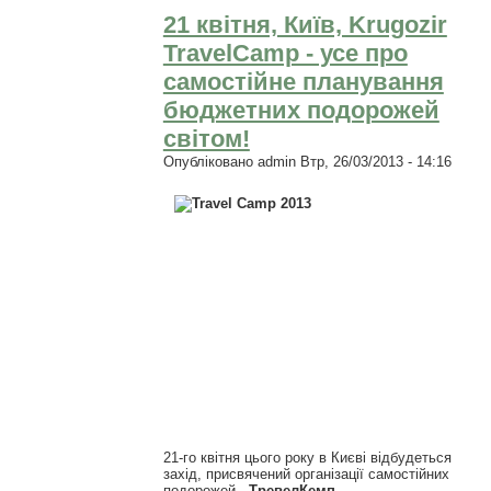
21 квітня, Київ, Krugozir
TravelCamp - усе про
самостійне планування
бюджетних подорожей
світом!
Опубліковано
admin
Втр, 26/03/2013 - 14:16
21-го квітня цього року в
Києві відбудеться
захід, присвячений організації самостійних
подорожей -
ТревелКемп