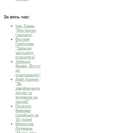
За весь час:
Іржі Томан
"Мистецтво
говорити"
Вікторія
Горбунова
"Записки
шкільного
психолога"
Зиґмунд
Фройд "Вступ
до
психоаналізу"
Дейл Карнегі
"Як
завойовувати
друзів та
впливати на
людей"
Поліглот.
Вивчимо
італійську за
16 годин!
Мирослав
Дочинець
"Многії літа.