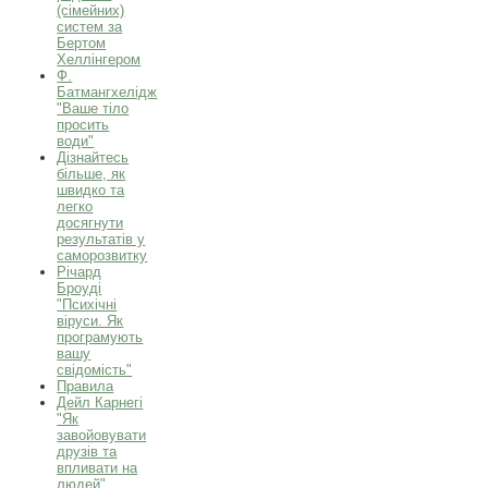
(сімейних)
систем за
Бертом
Хеллінгером
Ф.
Батмангхелідж
"Ваше тіло
просить
води"
Дізнайтесь
більше, як
швидко та
легко
досягнути
результатів у
саморозвитку
Річард
Броуді
"Психічні
віруси. Як
програмують
вашу
свідомість"
Правила
Дейл Карнегі
"Як
завойовувати
друзів та
впливати на
людей"