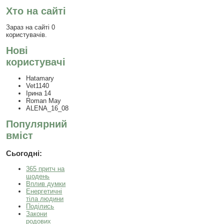
Хто на сайті
Зараз на сайті 0
користувачів.
Нові
користувачі
Hatamary
Vet1140
Ірина 14
Roman May
ALENA_16_08
Популярний
вміст
Сьогодні:
365 притч на
щодень
Вплив думки
Енергетичні
тіла людини
Поділись
Закони
родових