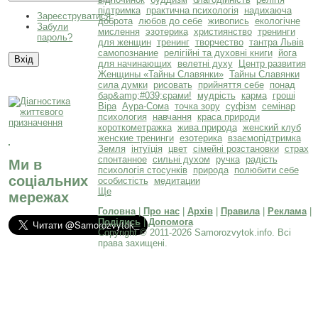
підтримка
практична психологія
надихаюча
Зареєструватися
доброта
любов до себе
живопись
екологічне
Забули
мислення
эзотерика
християнство
тренинги
пароль?
для женщин
тренинг
творчество
тантра Львів
самопознание
релігійні та духовні книги
йога
для начинающих
велетні духу
Центр развития
Женщины «Тайны Славянки»
Тайны Славянки
сила думки
рисовать
прийняття себе
понад
бар&amp;#039;єрами!
мудрість
карма
гроші
Віра
Аура-Сома
точка зору
суфізм
семінар
психология
навчання
краса природи
короткометражка
жива природа
женский клуб
женские тренинги
езотерика
взаємопідтримка
Земля
інтуїція
цвет
сімейні розстановки
страх
спонтанное
сильні духом
ручка
радість
Ми в
психологія стосунків
природа
полюбити себе
соціальних
особистість
медитации
Ще
мережах
Головна
|
Про нас
|
Архів
|
Правила
|
Реклама
|
Поділись
|
Допомога
Copyright © 2011-2026 Samorozvytok.info. Всі
права захищені.