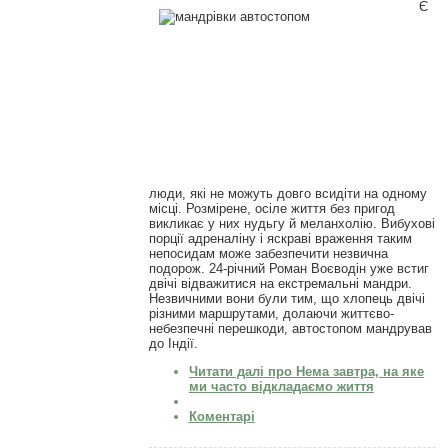
Є
люди, які не можуть довго всидіти на одному
місці. Розмірене, осіле життя без пригод
викликає у них нудьгу й меланхолію. Вибухові
порції адреналіну і яскраві враження таким
непосидам може забезпечити незвична
подорож. 24-річний Роман Воєводін уже встиг
двічі відважитися на екстремальні мандри.
Незвичними вони були тим, що хлопець двічі
різними маршрутами, долаючи життєво-
небезпечні перешкоди, автостопом мандрував
до Індії.
Читати далі
про Нема завтра, на яке
ми часто відкладаємо життя
Коментарі