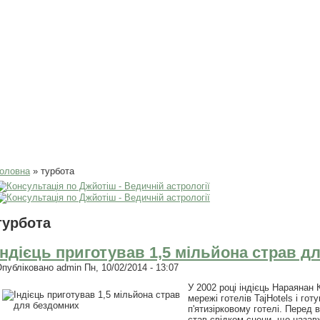
Ви є тут
оловна
» турбота
турбота
Індієць приготував 1,5 мільйона страв д
Опубліковано
admin
Пн, 10/02/2014 - 13:07
У 2002 році індієць Нараянан
мережі готелів TajHotels і го
п'ятизірковому готелі. Перед в
став свідком сцени, що назав