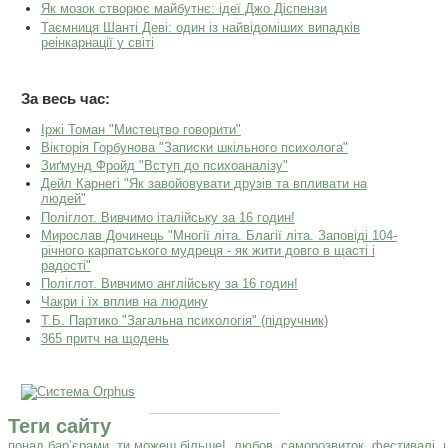
Як мозок створює майбутнє: ідеї Джо Діспензи
Таємниця Шанті Деві: один із найвідоміших випадків
реінкарнації у світі
За весь час:
Іржі Томан "Мистецтво говорити"
Вікторія Горбунова "Записки шкільного психолога"
Зиґмунд Фройд "Вступ до психоаналізу"
Дейл Карнегі "Як завойовувати друзів та впливати на
людей"
Поліглот. Вивчимо італійську за 16 годин!
Мирослав Дочинець "Многії літа. Благії літа. Заповіді 104-
річного карпатського мудреця - як жити довго в щасті і
радості"
Поліглот. Вивчимо англійську за 16 годин!
Чакри і їх вплив на людину
Т.Б. Партико "Загальна психологія" (підручник)
365 притч на щодень
Теги сайту
понад бар’єрами
ти можеш більше!
любов
саморозвиток
фестивалі