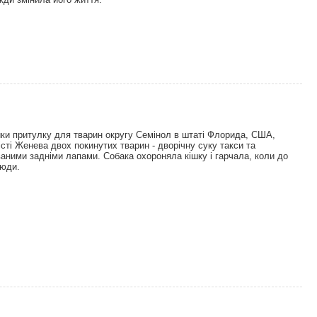
иготував 1,5 мільйона страв для бездомних
ники притулку для тварин округу Семінол в штаті Флорида, США,
істі Женева двох покинутих тварин - дворічну суку такси та
ваними задніми лапами. Собака охороняла кішку і гарчала, коли до
люди.
черила" паралізовану кішку