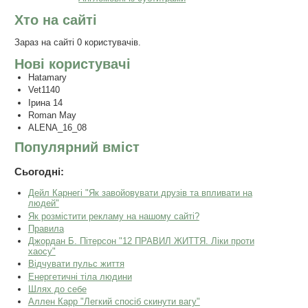
Хто на сайті
Зараз на сайті 0 користувачів.
Нові користувачі
Hatamary
Vet1140
Ірина 14
Roman May
ALENA_16_08
Популярний вміст
Сьогодні:
Дейл Карнегі "Як завойовувати друзів та впливати на
людей"
Як розмістити рекламу на нашому сайті?
Правила
Джордан Б. Пітерсон "12 ПРАВИЛ ЖИТТЯ. Ліки проти
хаосу"
Відчувати пульс життя
Енергетичні тіла людини
Шлях до себе
Аллен Карр "Легкий спосiб скинути вагу"