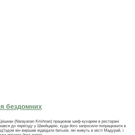
ля бездомних
 Крішнан (Narayanan Krishnan) працював шеф-кухарем в ресторані
тувався до переїзду у Швейцарію, куди його запросили попрацювати в
ід'їздом він вирішив відвідати батьків, які живуть в місті Мадурай, і
жди змінила його життя.