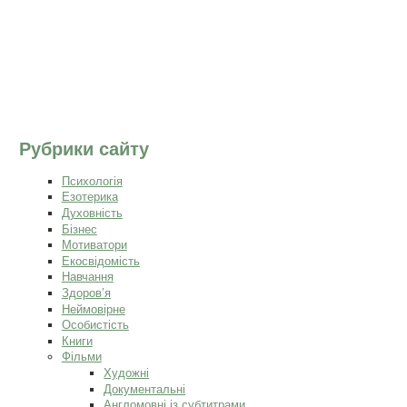
Рубрики сайту
Психологія
Езотерика
Духовність
Бізнес
Мотиватори
Екосвідомість
Навчання
Здоров’я
Неймовірне
Особистість
Книги
Фільми
Художні
Документальні
Англомовні із субтитрами