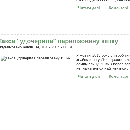
Читати далі
про Індієць пр
Коментарі
Такса "удочерила" паралізовану кішку
Опубліковано
admin
Пн, 10/02/2014 - 00:31
У жовтні 2013 року співробіт
знайшли на узбіччі дороги в м
семимісячну кішку з паралізо
неї намагалися наблизитися 
Читати далі
про Такса "удо
Коментарі