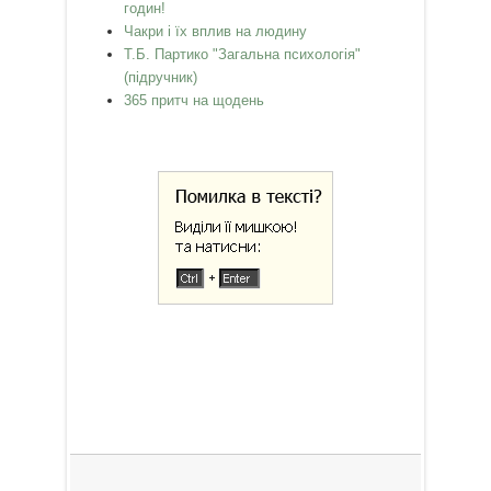
годин!
Чакри і їх вплив на людину
Т.Б. Партико "Загальна психологія"
(підручник)
365 притч на щодень