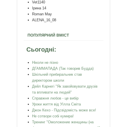
Vet1140
Ірина 14
Roman May
ALENA_16_08
ПОПУЛЯРНИЙ ВМІСТ
Сьогодні:
Ніколи не пізно
ДГАММАПАДА (Так говорив Будда)
Шкільний прибиральник став
директором школи
Дейл Карнегі "Як завойовувати друзів
та впливати на людей"
Справжня любов - це вибір
Уроки життя від Уїлла Сміта
Джон Кехо - Підсвідомість може все!
Не сотвори собі кумира!
Тренинг "Омоложение женщины (на