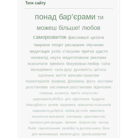
Теги сайту
понад бар’єрами
ти
можеш більше!
любов
саморозвиток
фестивалі
цитати
тварини
спорт
рисование
обучение
медитация
успіх
стосунки
притча
щастя
неінвалід
наука
медитативное
реклама
психологія
тренінги
безумовна любов
тайм-
менеджмент
сила духу
духовність
цитата
зцілення
життя
женские практики
психотерапія
графика
Допомога
фото
системні
розстановки
системные расстановки
відносини
семинар
розвиток
притчі
искусство
здоров&amp;#039;я
діти
відпочинок
буддизм
благодійність
релігія
підтримка
практична психологія
надихаюча доброта
любов до себе
живопись
екологічне мислення
эзотерика
християнство
тренинги для женщин
тренинг
творчество
тантра
Львів
самопознание
релігійні та духовні книги
йога
для начинающих
велетні духу
Центр развития