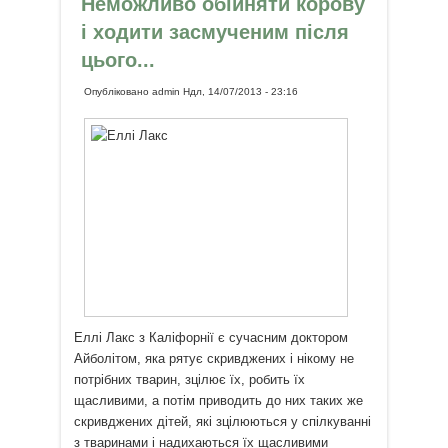
Неможливо обійняти корову
і ходити засмученим після
цього...
Опубліковано
admin
Ндл, 14/07/2013 - 23:16
Еллі Лакс з Каліфорнії є сучасним доктором
Айболітом, яка рятує скривджених і нікому не
потрібних тварин, зцілює їх, робить їх
щасливими, а потім приводить до них таких же
скривджених дітей, які зцілюються у спілкуванні
з тваринами і надихаються їх щасливими