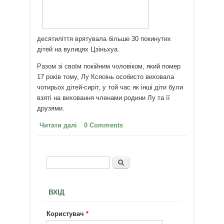
десятиліття врятувала більше 30 покинутих
дітей на вулицях Цзіньхуа.
Разом зі своїм покійним чоловіком, який помер
17 років тому, Лу Ксяоінь особисто виховала
чотирьох дітей-сиріт, у той час як інші діти були
взяті на виховання членами родини Лу та її
друзями.
Читати далі
про Бідна китаянка врятувала
0 Comments
більше 30 покинутих дітей
Пошук
Пошукова форма
ВХІД
Користувач
*