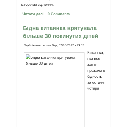
історіями зцілення.
Читати далі
про Неможливо обійняти корову
0 Comments
і ходити засмученим після
цього...
Бідна китаянка врятувала
більше 30 покинутих дітей
Опубліковано
admin
Втр, 07/08/2012 - 13:03
Китаянка,
яка все
життя
прожила в
бідності,
за останні
чотири