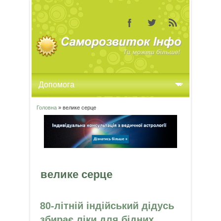
Головна
» велике серце
Ви є тут
велике серце
80-літній індійський дідусь
збирає ліки для бідних