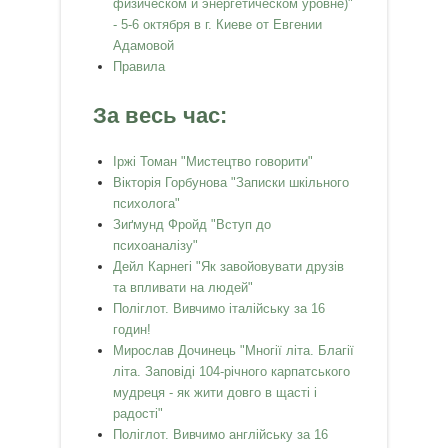
физическом и энергетическом уровне)"
- 5-6 октября в г. Киеве от Евгении
Адамовой
Правила
За весь час:
Іржі Томан "Мистецтво говорити"
Вікторія Горбунова "Записки шкільного
психолога"
Зиґмунд Фройд "Вступ до
психоаналізу"
Дейл Карнегі "Як завойовувати друзів
та впливати на людей"
Поліглот. Вивчимо італійську за 16
годин!
Мирослав Дочинець "Многії літа. Благії
літа. Заповіді 104-річного карпатського
мудреця - як жити довго в щасті і
радості"
Поліглот. Вивчимо англійську за 16