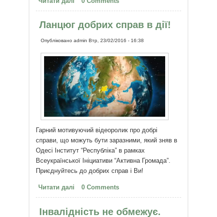
Читати далі
про 1 рік за 40 секунд
0 Comments
Ланцюг добрих справ в дії!
Опубліковано
admin
Втр, 23/02/2016 - 16:38
Гарний мотивуючий відеоролик про добрі
справи, що можуть бути заразними, який зняв в
Одесі Інститут “Республіка” в рамках
Всеукраїнської Ініциативи “Активна Громада”.
Приєднуйтесь до добрих справ і Ви!
Читати далі
про Ланцюг добрих справ в дії!
0 Comments
Інвалідність не обмежує.