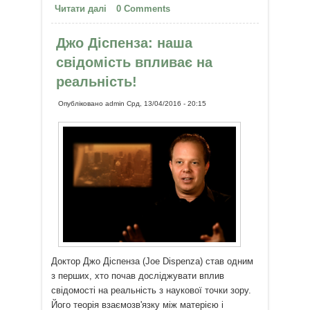
Читати далі
про Художник, хворий на ДЦП,
0 Comments
малював за допомогою...
друкарської машинки
Джо Діспенза: наша
свідомість впливає на
реальність!
Опубліковано
admin
Срд, 13/04/2016 - 20:15
Доктор Джо Діспенза (Joe Dispenza) став одним
з перших, хто почав досліджувати вплив
свідомості на реальність з наукової точки зору.
Його теорія взаємозв'язку між матерією і