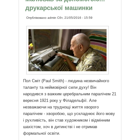
друкарської машинки
Опубліковано
admin
Сбт, 21/05/2016 - 15:59
Пол Сміт (Paul Smith) - людина незвичайного
таланту та неймовірної сили духу! Він
народився з важким церебральним паралічем 21
вересня 1921 року у Філадельфії. Але
незважаючи на труднощі життя хворого
паралічем - хворобою, що ускладнює його мову
і рухливість, він став художником і відмінним
шахістом, хоч в дитинстві і не отримав
формальної освіти.