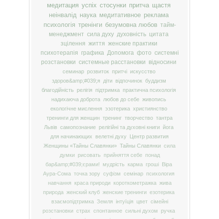
медитация
успіх
стосунки
притча
щастя
неінвалід
наука
медитативное
реклама
психологія
тренінги
безумовна любов
тайм-
менеджмент
сила духу
духовність
цитата
зцілення
життя
женские практики
психотерапія
графика
Допомога
фото
системні
розстановки
системные расстановки
відносини
семинар
розвиток
притчі
искусство
здоров&amp;#039;я
діти
відпочинок
буддизм
благодійність
релігія
підтримка
практична психологія
надихаюча доброта
любов до себе
живопись
екологічне мислення
эзотерика
християнство
тренинги для женщин
тренинг
творчество
тантра
Львів
самопознание
релігійні та духовні книги
йога
для начинающих
велетні духу
Центр развития
Женщины «Тайны Славянки»
Тайны Славянки
сила
думки
рисовать
прийняття себе
понад
бар&amp;#039;єрами!
мудрість
карма
гроші
Віра
Аура-Сома
точка зору
суфізм
семінар
психология
навчання
краса природи
короткометражка
жива
природа
женский клуб
женские тренинги
езотерика
взаємопідтримка
Земля
інтуїція
цвет
сімейні
розстановки
страх
спонтанное
сильні духом
ручка