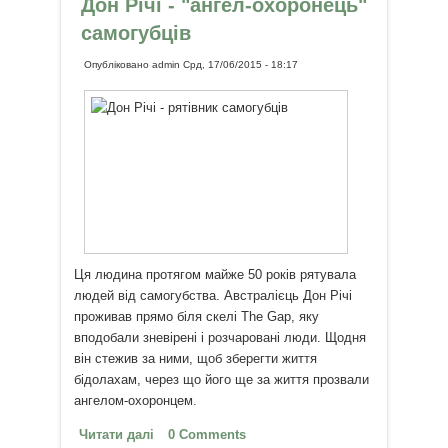
Дон Річі - "ангел-охоронець"
самогубців
Опубліковано
admin
Срд, 17/06/2015 - 18:17
Ця людина протягом майже 50 років рятувала
людей від самогубства. Австралієць Дон Річі
проживав прямо біля скелі The Gap, яку
вподобали зневірені і розчаровані люди. Щодня
він стежив за ними, щоб зберегти життя
бідолахам, через що його ще за життя прозвали
ангелом-охоронцем.
Читати далі
про Дон Річі - "ангел-охоронець"
0 Comments