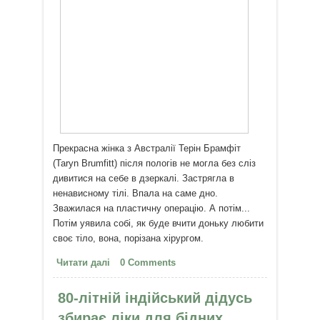
Прекрасна жінка з Австралії Терін Брамфіт
(Taryn Brumfitt) після пологів не могла без сліз
дивитися на себе в дзеркалі. Застрягла в
ненависному тілі. Впала на саме дно.
Зважилася на пластичну операцію. А потім...
Потім уявила собі, як буде вчити доньку любити
своє тіло, вона, порізана хірургом.
Читати далі
про Терін Брамфіт: Прийми своє
0 Comments
тіло
80-літній індійський дідусь
збирає ліки для бідних