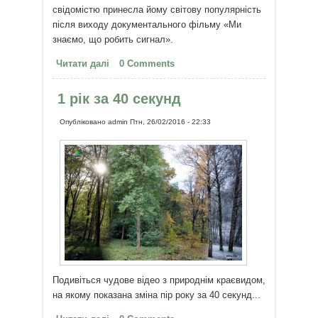
свідомістю принесла йому світову популярність
після виходу документального фільму «Ми
знаємо, що робить сигнал».
Читати далі
про Джо Діспенза: наша
0 Comments
свідомість впливає на
реальність!
1 рік за 40 секунд
Опубліковано
admin
Птн, 26/02/2016 - 22:33
Подивіться чудове відео з природнім краєвидом,
на якому показана зміна пір року за 40 секунд...