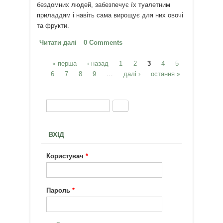
бездомних людей, забезпечує їх туалетним
приладдям і навіть сама вирощує для них овочі
та фрукти.
Читати далі
про 9-річна дівчинка своїми
0 Comments
руками будує притулки для
« перша
бездомних
‹ назад
1
2
3
4
5
Сторінки
6
7
8
9
…
далі ›
остання »
Пошук
Пошукова форма
ВХІД
Користувач
*
Пароль
*