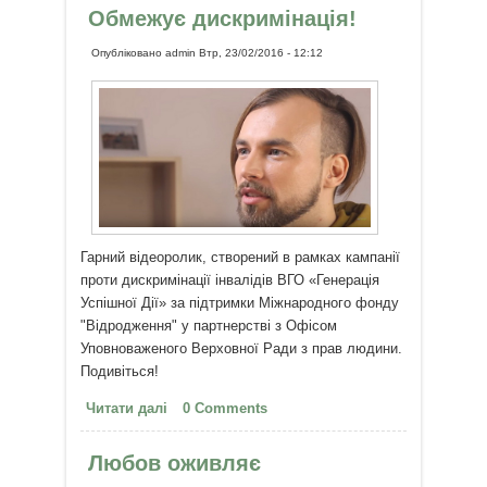
Обмежує дискримінація!
Опубліковано
admin
Втр, 23/02/2016 - 12:12
Гарний відеоролик, створений в рамках кампанії
проти дискримінації інвалідів ВГО «Генерація
Успішної Дії» за підтримки Міжнародного фонду
"Відродження" у партнерстві з Офісом
Уповноваженого Верховної Ради з прав людини.
Подивіться!
Читати далі
про Інвалідність не обмежує.
0 Comments
Обмежує дискримінація!
Любов оживляє