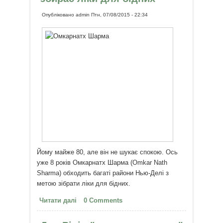
Опубліковано
admin
Птн, 07/08/2015 - 22:34
Йому майже 80, але він не шукає спокою. Ось
уже 8 років Омкарнатх Шарма (Omkar Nath
Sharma) обходить багаті райони Нью-Делі з
метою зібрати ліки для бідних.
Читати далі
про 80-літній індійський дідусь
0 Comments
збирає ліки для бідних