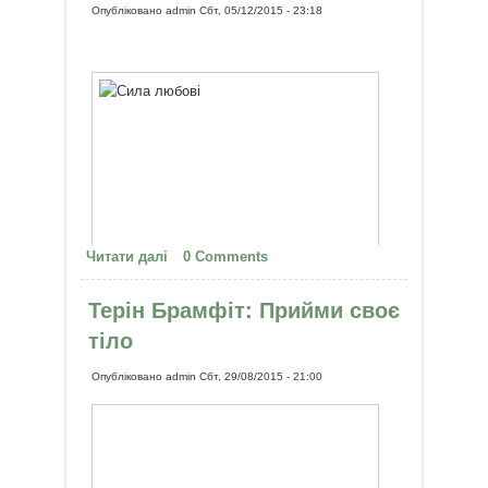
Опубліковано
admin
Сбт, 05/12/2015 - 23:18
Читати далі
про Любов оживляє
0 Comments
Терін Брамфіт: Прийми своє
Малюк помер під час пологів, і мамі дали
потримати його на прощання... Кейт і Девід Огг
тіло
дуже любили одне одного, але для повного
Опубліковано
admin
Сбт, 29/08/2015 - 21:00
щастя парі не вистачало дітей...