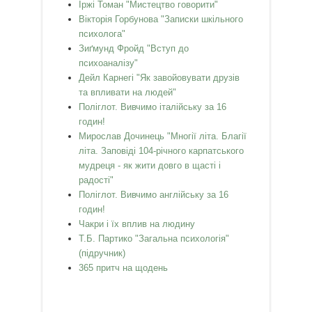
Іржі Томан "Мистецтво говорити"
Вікторія Горбунова "Записки шкільного
психолога"
Зиґмунд Фройд "Вступ до
психоаналізу"
Дейл Карнегі "Як завойовувати друзів
та впливати на людей"
Поліглот. Вивчимо італійську за 16
годин!
Мирослав Дочинець "Многії літа. Благії
літа. Заповіді 104-річного карпатського
мудреця - як жити довго в щасті і
радості"
Поліглот. Вивчимо англійську за 16
годин!
Чакри і їх вплив на людину
Т.Б. Партико "Загальна психологія"
(підручник)
365 притч на щодень