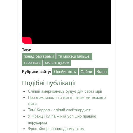
Теги:
понад бар’єрами
ти можеш більше!
творчість
сильні духом
Рубрики сайту:
Особистість
Файли
Відео
Подібні публікації
Сліпий американець будує дім своєї мрії
Про можливості та життя, яким ми можемо
жити
Томі Керрол - сліпий скейтбордист
У Франції сліпа жінка успішно працює
перукарем
Фрістайлер в інвалідному візку