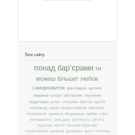
Теги сайту
понад бар’єрами
ти
можеш більше!
любов
саморозвиток
фестивалі
цитати
тварини
спорт
рисование
обучение
медитация
успіх
стосунки
притча
щастя
неінвалід
наука
медитативное
реклама
психологія
тренінги
безумовна любов
тайм-
менеджмент
сила духу
духовність
цитата
зцілення
життя
женские практики
психотерапія
графика
Допомога
фото
системні