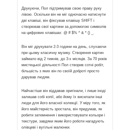
Друкуючи, Пол підтримував свою праву руку
лівою. Оскільки він не міг одночасно натиснути
дві клавіші, він фіксував клавішу SHIFT і
створював свої картини за допомогою символів
на цифрових клавішах: @ # $% ^ & * () _.
Він міг друкувати 2-3 години на день, слухаючи
при цьому класичну музику. Створення картин
займало від 2 тижнів, до 3-х місяців. За 70 років
мистецької діяльності Пол створив сотні робіт,
більшість з яких він по своїй доброті просто
дарував людям.
Найчастіше він віддавав оригінали, і лише іноді
залишав собі копії, або йому їх висилали інші
люди для його власної колекції. У міру того, як
його майстерність зростала, він придумав, як
робити затемнення і використовувати кольори і
текстури, завдяки яким його роботи нагадують
олівцеві і вугільні малюнки.