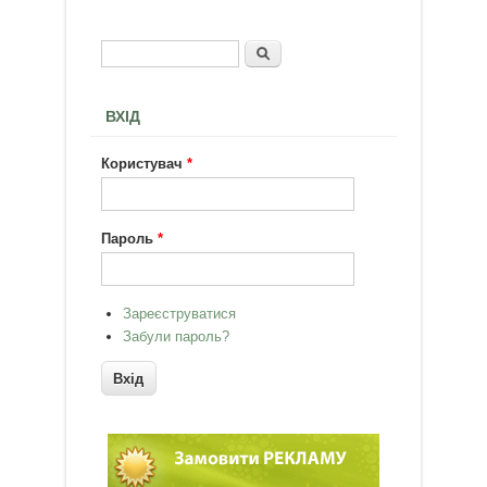
Пошук
Пошукова форма
ВХІД
Користувач
*
Пароль
*
Зареєструватися
Забули пароль?