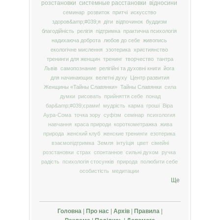
розстановки
системные расстановки
відносини
семинар
розвиток
притчі
искусство
здоров&amp;#039;я
діти
відпочинок
буддизм
благодійність
релігія
підтримка
практична психологія
надихаюча доброта
любов до себе
живопись
екологічне мислення
эзотерика
християнство
тренинги для женщин
тренинг
творчество
тантра
Львів
самопознание
релігійні та духовні книги
йога
для начинающих
велетні духу
Центр развития
Женщины «Тайны Славянки»
Тайны Славянки
сила
думки
рисовать
прийняття себе
понад
бар&amp;#039;єрами!
мудрість
карма
гроші
Віра
Аура-Сома
точка зору
суфізм
семінар
психология
навчання
краса природи
короткометражка
жива
природа
женский клуб
женские тренинги
езотерика
взаємопідтримка
Земля
інтуїція
цвет
сімейні
розстановки
страх
спонтанное
сильні духом
ручка
радість
психологія стосунків
природа
полюбити себе
особистість
медитации
Ще
Головна
|
Про нас
|
Архів
|
Правила
|