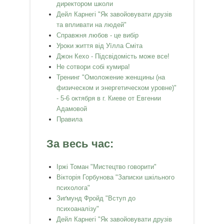
директором школи
Дейл Карнегі "Як завойовувати друзів
та впливати на людей"
Справжня любов - це вибір
Уроки життя від Уїлла Сміта
Джон Кехо - Підсвідомість може все!
Не сотвори собі кумира!
Тренинг "Омоложение женщины (на
физическом и энергетическом уровне)"
- 5-6 октября в г. Киеве от Евгении
Адамовой
Правила
За весь час:
Іржі Томан "Мистецтво говорити"
Вікторія Горбунова "Записки шкільного
психолога"
Зиґмунд Фройд "Вступ до
психоаналізу"
Дейл Карнегі "Як завойовувати друзів