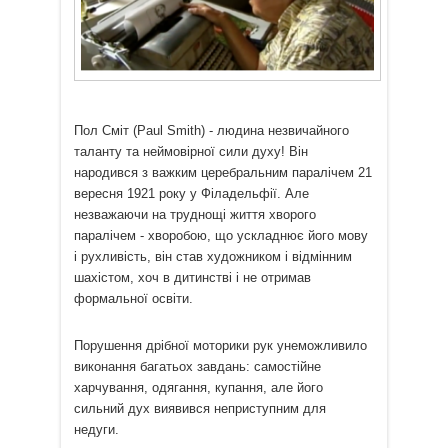
Пол Сміт (Paul Smith) - людина незвичайного
таланту та неймовірної сили духу! Він
народився з важким церебральним паралічем 21
вересня 1921 року у Філадельфії. Але
незважаючи на труднощі життя хворого
паралічем - хворобою, що ускладнює його мову
і рухливість, він став художником і відмінним
шахістом, хоч в дитинстві і не отримав
формальної освіти.
Порушення дрібної моторики рук унеможливило
виконання багатьох завдань: самостійне
харчування, одягання, купання, але його
сильний дух виявився неприступним для
недуги.