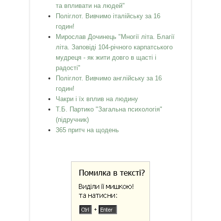
та впливати на людей"
Поліглот. Вивчимо італійську за 16
годин!
Мирослав Дочинець "Многії літа. Благії
літа. Заповіді 104-річного карпатського
мудреця - як жити довго в щасті і
радості"
Поліглот. Вивчимо англійську за 16
годин!
Чакри і їх вплив на людину
Т.Б. Партико "Загальна психологія"
(підручник)
365 притч на щодень