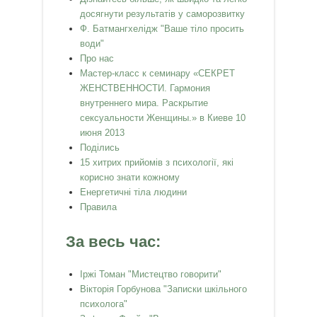
досягнути результатів у саморозвитку
Ф. Батмангхелідж "Ваше тіло просить
води"
Про нас
Мастер-класс к семинару «СЕКРЕТ
ЖЕНСТВЕННОСТИ. Гармония
внутреннего мира. Раскрытие
сексуальности Женщины.» в Киеве 10
июня 2013
Поділись
15 хитрих прийомів з психології, які
корисно знати кожному
Енергетичні тіла людини
Правила
За весь час:
Іржі Томан "Мистецтво говорити"
Вікторія Горбунова "Записки шкільного
психолога"