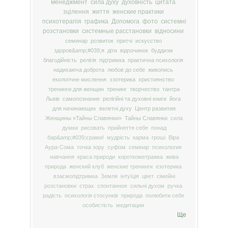
менеджмент
сила духу
духовність
цитата
зцілення
життя
женские практики
психотерапія
графика
Допомога
фото
системні
розстановки
системные расстановки
відносини
семинар
розвиток
притчі
искусство
здоров&amp;#039;я
діти
відпочинок
буддизм
благодійність
релігія
підтримка
практична психологія
надихаюча доброта
любов до себе
живопись
екологічне мислення
эзотерика
християнство
тренинги для женщин
тренинг
творчество
тантра
Львів
самопознание
релігійні та духовні книги
йога
для начинающих
велетні духу
Центр развития
Женщины «Тайны Славянки»
Тайны Славянки
сила
думки
рисовать
прийняття себе
понад
бар&amp;#039;єрами!
мудрість
карма
гроші
Віра
Аура-Сома
точка зору
суфізм
семінар
психология
навчання
краса природи
короткометражка
жива
природа
женский клуб
женские тренинги
езотерика
взаємопідтримка
Земля
інтуїція
цвет
сімейні
розстановки
страх
спонтанное
сильні духом
ручка
радість
психологія стосунків
природа
полюбити себе
особистість
медитации
Ще