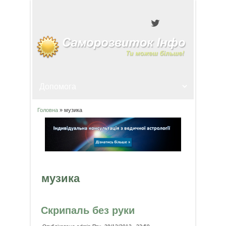
Головна
» музика
Ви є тут
музика
Скрипаль без руки