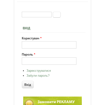
Пошук
Пошукова форма
ВХІД
Користувач
*
Пароль
*
Зареєструватися
Забули пароль?