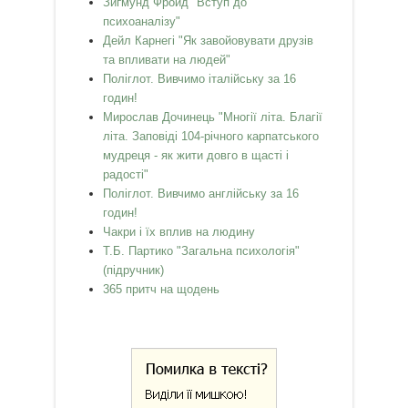
Зиґмунд Фройд "Вступ до
психоаналізу"
Дейл Карнегі "Як завойовувати друзів
та впливати на людей"
Поліглот. Вивчимо італійську за 16
годин!
Мирослав Дочинець "Многії літа. Благії
літа. Заповіді 104-річного карпатського
мудреця - як жити довго в щасті і
радості"
Поліглот. Вивчимо англійську за 16
годин!
Чакри і їх вплив на людину
Т.Б. Партико "Загальна психологія"
(підручник)
365 притч на щодень