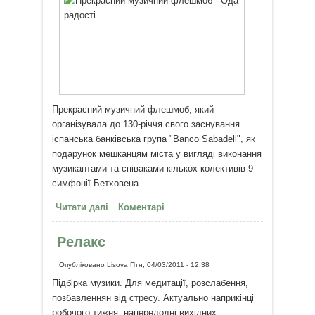
Прекрасний музичний флешмоб, який
організувала до 130-річчя свого заснування
іспанська банківська група "Banco Sabadell", як
подарунок мешканцям міста у вигляді виконання
музикантами та співаками кількох колективів 9
симфонії Бетховена..
Читати далі
про Прекрасний музичний
Коментарі
флешмоб - "Ода радості"!
Релакс
Опубліковано
Lisova
Птн, 04/03/2011 - 12:38
Підбірка музики. Для медитації, розслабення,
позбавленнян від стресу. Актуально наприкінці
робочого тижня, напередодні вихідних....