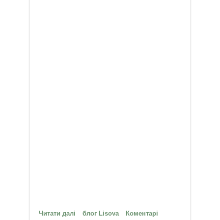
Читати далі
про Релакс
блог Lisova
Коментарі