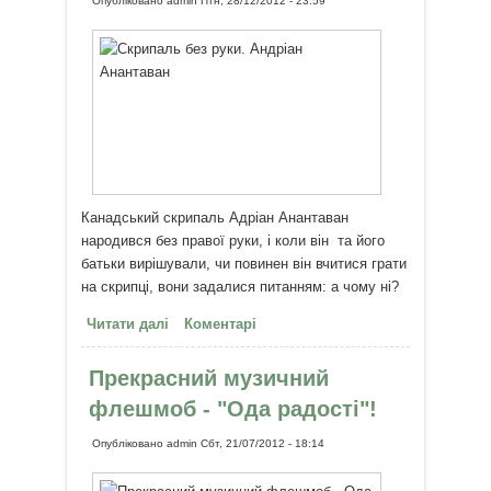
Опубліковано
admin
Птн, 28/12/2012 - 23:59
Канадський скрипаль Адріан Анантаван
народився без правої руки, і коли він та його
батьки вирішували, чи повинен він вчитися грати
на скрипці, вони задалися питанням: а чому ні?
Читати далі
про Скрипаль без руки
Коментарі
Прекрасний музичний
флешмоб - "Ода радості"!
Опубліковано
admin
Сбт, 21/07/2012 - 18:14