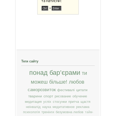
Теги сайту
понад бар’єрами
ти
можеш більше!
любов
саморозвиток
фестивалі
цитати
тварини
спорт
рисование
обучение
медитация
успіх
стосунки
притча
щастя
неінвалід
наука
медитативное
реклама
психологія
тренінги
безумовна любов
тайм-