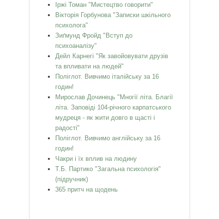
Іржі Томан "Мистецтво говорити"
Вікторія Горбунова "Записки шкільного
психолога"
Зиґмунд Фройд "Вступ до
психоаналізу"
Дейл Карнегі "Як завойовувати друзів
та впливати на людей"
Поліглот. Вивчимо італійську за 16
годин!
Мирослав Дочинець "Многії літа. Благії
літа. Заповіді 104-річного карпатського
мудреця - як жити довго в щасті і
радості"
Поліглот. Вивчимо англійську за 16
годин!
Чакри і їх вплив на людину
Т.Б. Партико "Загальна психологія"
(підручник)
365 притч на щодень