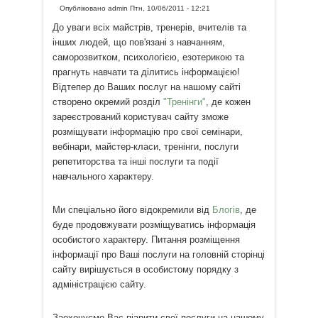
Опубліковано
admin
Птн, 10/06/2011 - 12:21
До уваги всіх майстрів, тренерів, вчителів та
інших людей, що пов'язані з навчанням,
саморозвитком, психологією, езотерикою та
прагнуть навчати та ділитись інформацією!
Відтепер до Ваших послуг на нашому сайті
створено окремий розділ
"Тренінги"
, де кожен
зареєстрований користувач сайту зможе
розміщувати інформацію про свої семінари,
вебінари, майстер-класи, тренінги, послуги
репетиторства та інші послуги та події
навчального характеру.
Ми спеціально його відокремили від
Блогів
, де
буде продовжувати розміщуватись інформація
особистого характеру. Питання розміщення
інформації про Ваші послуги на головній сторінці
сайту вирішується в особистому порядку з
адміністрацією сайту.
Заохочуємо Вас піарити свої послуги на нашому