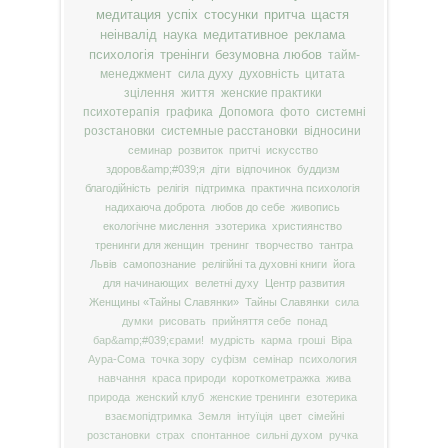
медитация
успіх
стосунки
притча
щастя
неінвалід
наука
медитативное
реклама
психологія
тренінги
безумовна любов
тайм-
менеджмент
сила духу
духовність
цитата
зцілення
життя
женские практики
психотерапія
графика
Допомога
фото
системні
розстановки
системные расстановки
відносини
семинар
розвиток
притчі
искусство
здоров&amp;#039;я
діти
відпочинок
буддизм
благодійність
релігія
підтримка
практична психологія
надихаюча доброта
любов до себе
живопись
екологічне мислення
эзотерика
християнство
тренинги для женщин
тренинг
творчество
тантра
Львів
самопознание
релігійні та духовні книги
йога
для начинающих
велетні духу
Центр развития
Женщины «Тайны Славянки»
Тайны Славянки
сила
думки
рисовать
прийняття себе
понад
бар&amp;#039;єрами!
мудрість
карма
гроші
Віра
Аура-Сома
точка зору
суфізм
семінар
психология
навчання
краса природи
короткометражка
жива
природа
женский клуб
женские тренинги
езотерика
взаємопідтримка
Земля
інтуїція
цвет
сімейні
розстановки
страх
спонтанное
сильні духом
ручка