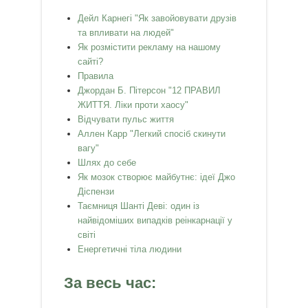
Дейл Карнегі "Як завойовувати друзів
та впливати на людей"
Як розмістити рекламу на нашому
сайті?
Правила
Джордан Б. Пітерсон "12 ПРАВИЛ
ЖИТТЯ. Ліки проти хаосу"
Відчувати пульс життя
Аллен Карр "Легкий спосiб скинути
вагу"
Шлях до себе
Як мозок створює майбутнє: ідеї Джо
Діспензи
Таємниця Шанті Деві: один із
найвідоміших випадків реінкарнації у
світі
Енергетичні тіла людини
За весь час: