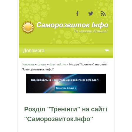
Головна
»
Блоги
»
блоґ admin
» Розділ "Тренінги" на сайті
Ви є тут
"Саморозвиток.Інфо"
Розділ "Тренінги" на сайті
"Саморозвиток.Інфо"