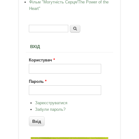
Фільм "Могутність Серця/The Power of the
Heart"
Пошук
Пошукова форма
ВХІД
Користувач
*
Пароль
*
Зареєструватися
Забули пароль?