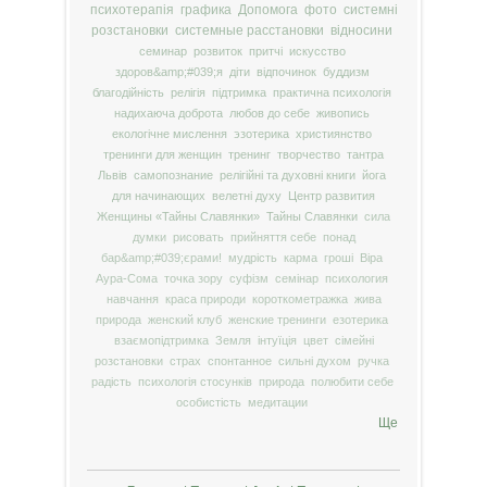
психотерапія
графика
Допомога
фото
системні
розстановки
системные расстановки
відносини
семинар
розвиток
притчі
искусство
здоров&amp;#039;я
діти
відпочинок
буддизм
благодійність
релігія
підтримка
практична психологія
надихаюча доброта
любов до себе
живопись
екологічне мислення
эзотерика
християнство
тренинги для женщин
тренинг
творчество
тантра
Львів
самопознание
релігійні та духовні книги
йога
для начинающих
велетні духу
Центр развития
Женщины «Тайны Славянки»
Тайны Славянки
сила
думки
рисовать
прийняття себе
понад
бар&amp;#039;єрами!
мудрість
карма
гроші
Віра
Аура-Сома
точка зору
суфізм
семінар
психология
навчання
краса природи
короткометражка
жива
природа
женский клуб
женские тренинги
езотерика
взаємопідтримка
Земля
інтуїція
цвет
сімейні
розстановки
страх
спонтанное
сильні духом
ручка
радість
психологія стосунків
природа
полюбити себе
особистість
медитации
Ще