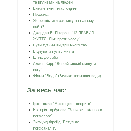
та впливати на людей"
Енергетичні тіла людини
Правила
Як розмістити рекламу на нашому
сайті?
Джордан Б. Пітерсон "12 ПРАВИЛ
ЖИТТЯ. Ліки проти хаосу"
Бути тут без внутрішнього там
Відчувати пульс життя
Шлях до себе
Аллен Карр "Легкий спосiб скинути
вагу"
Фільм "Вода" (Велика таємниця води)
За весь час:
Іржі Томан "Мистецтво говорити"
Вікторія Горбунова "Записки шкільного
психолога"
Зиґмунд Фройд "Вступ до
психоаналізу"