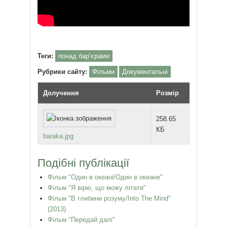
Теги:
понад бар’єрами
Рубрики сайту:
Фільми
Документальні
Долучення
Розмір
258.65
КБ
baraka.jpg
Подібні публікації
Фільм "Один в океані/Один в океане"
Фільм "Я вірю, що можу літати"
Фільм "В глибини розуму/Into The Mind"
(2013)
Фільм "Передай далі"