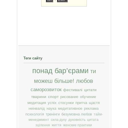
Теги сайту
понад бар’єрами
ти
можеш більше!
любов
саморозвиток
фестивалі
цитати
тварини
спорт
рисование
обучение
медитация
успіх
стосунки
притча
щастя
неінвалід
наука
медитативное
реклама
психологія
тренінги
безумовна любов
тайм-
менеджмент
сила духу
духовність
цитата
зцілення
життя
женские практики