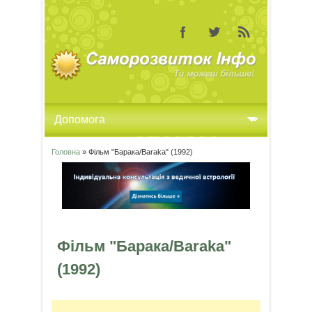
Головна
» Фільм "Барака/Baraka" (1992)
Ви є тут
Фільм "Барака/Baraka"
(1992)