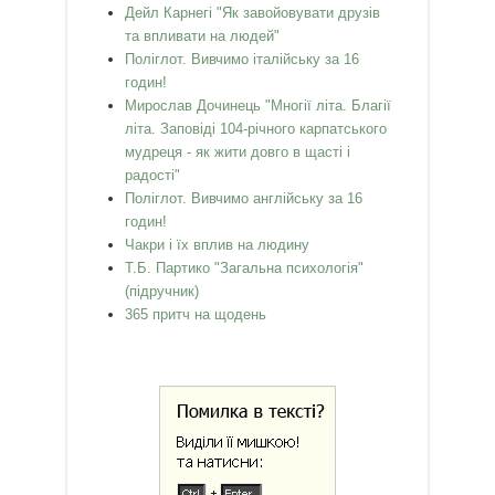
Дейл Карнегі "Як завойовувати друзів
та впливати на людей"
Поліглот. Вивчимо італійську за 16
годин!
Мирослав Дочинець "Многії літа. Благії
літа. Заповіді 104-річного карпатського
мудреця - як жити довго в щасті і
радості"
Поліглот. Вивчимо англійську за 16
годин!
Чакри і їх вплив на людину
Т.Б. Партико "Загальна психологія"
(підручник)
365 притч на щодень