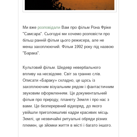
Ми вже
розповідали
Вам про фільм Рона Фріке
"Самсара". Сьогодні ми хочемо розповісти про
більш ранній фільм цього режисера, але не
менш захоплюючий. Фільм 1992 року під назвою
"Барака".
Культовий фільм. Шедевр невербального
впливу на несвідоме. Світ за гранню слів.
Описати «Бараку» складно, це щось із
захоплюючим візуальним рядом і фантастичним
звуковим оформленням. Це документальний
фільм про природу, планету Земля і про нас з
вами. Це безперервний відеоряд, до якого
увійшли приголомшливі кадри красивих місць
Землі, це незвичайні ритуальні обряди різних
племен, це зйомки життя в місті і багато іншого.