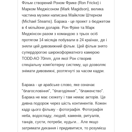
Фільм створений Роном Фрике (Ron Fricke) і
Марком Меджісоном (Mark Magidson), велика
частина музики написана Майклом Штерном
(Michael Stearns). Барака - це проект з бюджетом
в 4 мільйони доларів. Рон Фріке та Марк
Меджінсон разом з командою з трьох осіб
протягом 14 місяців побували в 24 країнах, де і
зняли цей дивовижний фільм. Цей фільм знято
супердорогою широкоформатного камерою
TODD-AO 70mm, для якої Рон створив
спеціальну комп'ютерну систему, що дозволяє
знімати дивовижні, розтягнуті за часом кадри.
Барака - це арабське слово, яке означає
"благословіння", "благодіяння", "блаженство".
Барака не має сюжету і там немає акторів. Це
дивна подорож через шість континентів. Кожен
кадр цього фільму - фотографія. Фотографія
неба, водоспаду, людей, каменів, ритуалів,
танців, суєти, потреби, нудьги... Але якщо
затримати дихання і придивитися, то розумієш