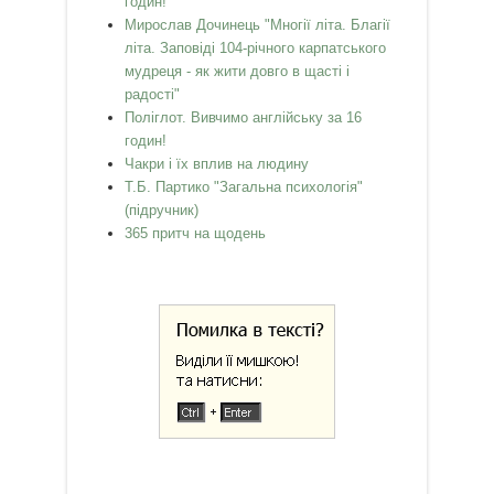
годин!
Мирослав Дочинець "Многії літа. Благії
літа. Заповіді 104-річного карпатського
мудреця - як жити довго в щасті і
радості"
Поліглот. Вивчимо англійську за 16
годин!
Чакри і їх вплив на людину
Т.Б. Партико "Загальна психологія"
(підручник)
365 притч на щодень