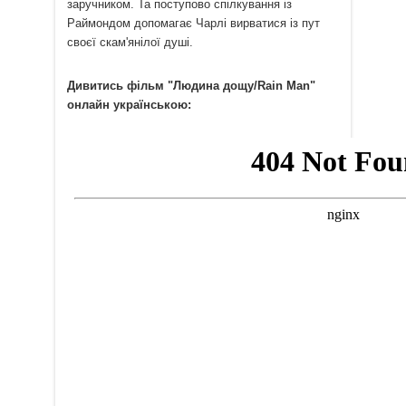
заручником. Та поступово спілкування із
Раймондом допомагає Чарлі вирватися із пут
своєї скам'янілої душі.
Дивитись фільм "Людина дощу/Rain Man"
онлайн українською: