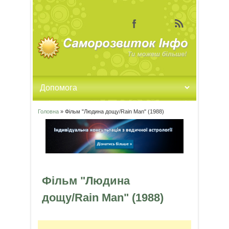
Головна
» Фільм "Людина дощу/Rain Man" (1988)
Ви є тут
Фільм "Людина
дощу/Rain Man" (1988)