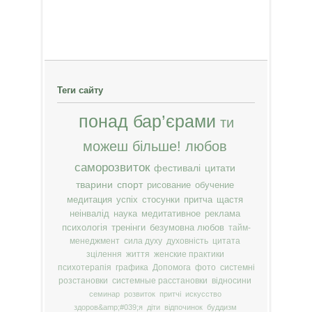
Теги сайту
понад бар’єрами
ти
можеш більше!
любов
саморозвиток
фестивалі
цитати
тварини
спорт
рисование
обучение
медитация
успіх
стосунки
притча
щастя
неінвалід
наука
медитативное
реклама
психологія
тренінги
безумовна любов
тайм-
менеджмент
сила духу
духовність
цитата
зцілення
життя
женские практики
психотерапія
графика
Допомога
фото
системні
розстановки
системные расстановки
відносини
семинар
розвиток
притчі
искусство
здоров&amp;#039;я
діти
відпочинок
буддизм