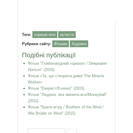
Теги:
хороше кіно
аутисти
Рубрики сайту:
Фільми
Художні
Подібні публікації
Фільм "Глибоководний горизонт / Deepwater
Horizon" (2016)
Фільм «Та, що створила диво/ The Miracle
Worker»
Фільм "Еверест/Everest" (2015)
Фільм "Людина, яка змінила все/Moneyball"
(2011)
Фільм "Брати вітру / Brothers of the Wind /
Wie Brüder im Wind" (2015)
Пошук