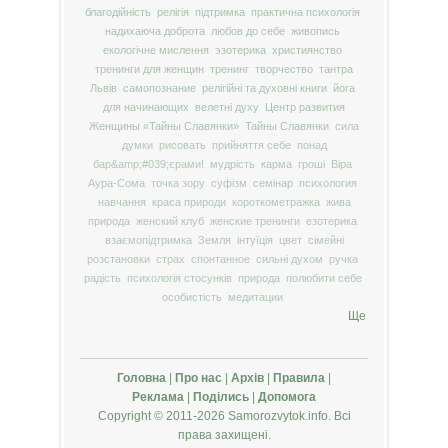
благодійність
релігія
підтримка
практична психологія
надихаюча доброта
любов до себе
живопись
екологічне мислення
эзотерика
християнство
тренинги для женщин
тренинг
творчество
тантра
Львів
самопознание
релігійні та духовні книги
йога
для начинающих
велетні духу
Центр развития
Женщины «Тайны Славянки»
Тайны Славянки
сила
думки
рисовать
прийняття себе
понад
бар&amp;#039;єрами!
мудрість
карма
гроші
Віра
Аура-Сома
точка зору
суфізм
семінар
психология
навчання
краса природи
короткометражка
жива
природа
женский клуб
женские тренинги
езотерика
взаємопідтримка
Земля
інтуїція
цвет
сімейні
розстановки
страх
спонтанное
сильні духом
ручка
радість
психологія стосунків
природа
полюбити себе
особистість
медитации
Ще
Головна
|
Про нас
|
Архів
|
Правила
|
Реклама
|
Поділись
|
Допомога
Copyright © 2011-2026 Samorozvytok.info. Всі
права захищені.