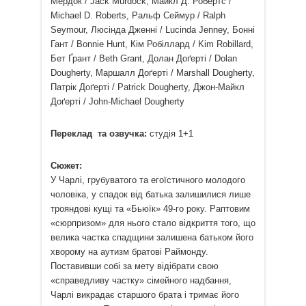
Мердок / Jack Murdock, Майкл Д. Робертс /
Michael D. Roberts, Ральф Сеймур / Ralph
Seymour, Люсінда Дженні / Lucinda Jenney, Бонні
Гант / Bonnie Hunt, Кім Робіллард / Kim Robillard,
Бет Ґрант / Beth Grant, Долан Доґерті / Dolan
Dougherty, Маршалл Доґерті / Marshall Dougherty,
Патрік Доґерті / Patrick Dougherty, Джон-Майкл
Доґерті / John-Michael Dougherty
Переклад та озвучка:
студія 1+1
Сюжет:
У Чарлі, грубуватого та егоїстичного молодого
чоловіка, у спадок від батька залишилися лише
трояндові кущі та «Бьюїк» 49-го року. Раптовим
«сюрпризом» для нього стало відкриття того, що
велика частка спадщини залишена батьком його
хворому на аутизм братові Раймонду.
Поставивши собі за мету відібрати свою
«справедливу частку» сімейного надбання,
Чарлі викрадає старшого брата і тримає його