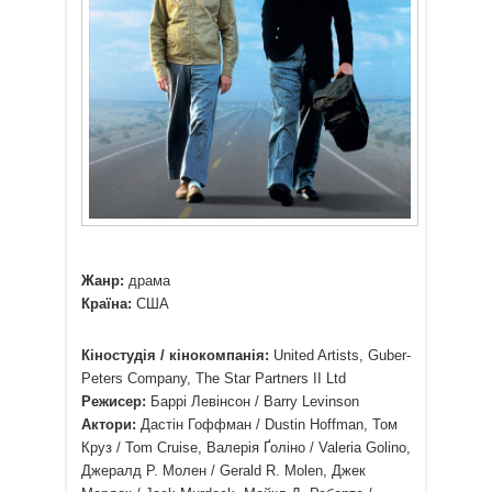
Жанр:
драма
Країна:
США
Кіностудія / кінокомпанія:
United Artists, Guber-
Peters Company, The Star Partners II Ltd
Режисер:
Баррі Левінсон / Barry Levinson
Актори:
Дастiн Гоффман / Dustin Hoffman, Том
Круз / Tom Cruise, Валерія Ґоліно / Valeria Golino,
Джералд Р. Молен / Gerald R. Molen, Джек