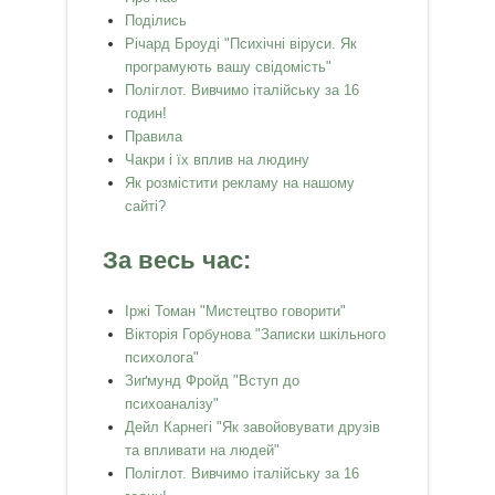
Поділись
Річард Броуді "Психічні віруси. Як
програмують вашу свідомість"
Поліглот. Вивчимо італійську за 16
годин!
Правила
Чакри і їх вплив на людину
Як розмістити рекламу на нашому
сайті?
За весь час:
Іржі Томан "Мистецтво говорити"
Вікторія Горбунова "Записки шкільного
психолога"
Зиґмунд Фройд "Вступ до
психоаналізу"
Дейл Карнегі "Як завойовувати друзів
та впливати на людей"
Поліглот. Вивчимо італійську за 16