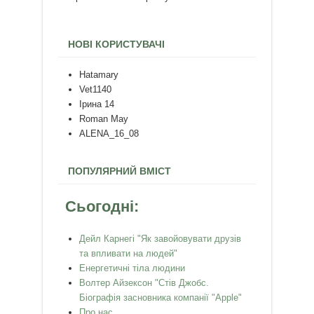
НОВІ КОРИСТУВАЧІ
Hatamary
Vet1140
Ірина 14
Roman May
ALENA_16_08
ПОПУЛЯРНИЙ ВМІСТ
Сьогодні:
Дейл Карнегі "Як завойовувати друзів
та впливати на людей"
Енергетичні тіла людини
Волтер Айзексон "Стів Джобс.
Біографія засновника компанії "Apple"
Про нас