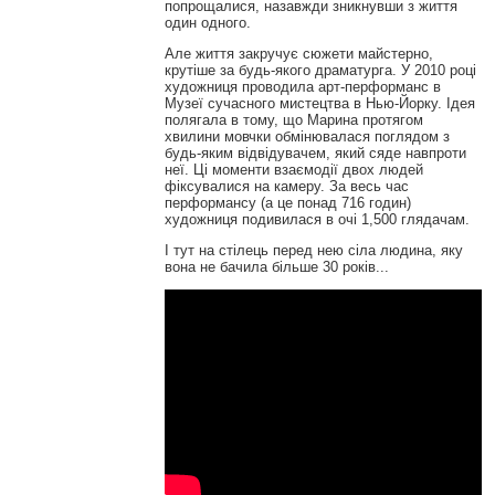
попрощалися, назавжди зникнувши з життя
один одного.
Але життя закручує сюжети майстерно,
крутіше за будь-якого драматурга. У 2010 році
художниця проводила арт-перформанс в
Музеї сучасного мистецтва в Нью-Йорку. Ідея
полягала в тому, що Марина протягом
хвилини мовчки обмінювалася поглядом з
будь-яким відвідувачем, який сяде навпроти
неї. Ці моменти взаємодії двох людей
фіксувалися на камеру. За весь час
перформансу (а це понад 716 годин)
художниця подивилася в очі 1,500 глядачам.
І тут на стілець перед нею сіла людина, яку
вона не бачила більше 30 років...