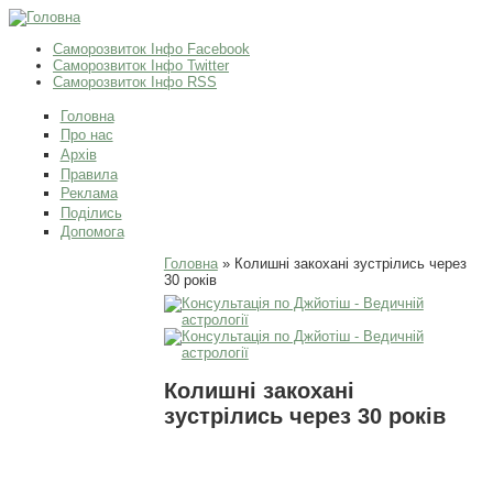
Саморозвиток Інфо Facebook
Саморозвиток Інфо Twitter
Саморозвиток Інфо RSS
Головна
Про нас
Архів
Правила
Реклама
Поділись
Допомога
Ви є тут
Головна
» Колишні закохані зустрілись через
30 років
Колишні закохані
зустрілись через 30 років