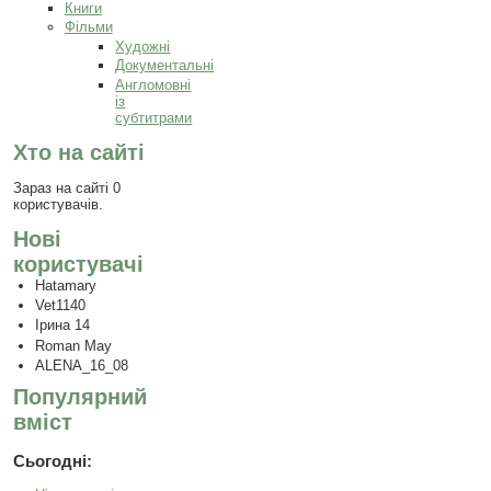
Книги
Фільми
Художні
Документальні
Англомовні
із
субтитрами
Хто на сайті
Зараз на сайті 0
користувачів.
Нові
користувачі
Hatamary
Vet1140
Ірина 14
Roman May
ALENA_16_08
Популярний
вміст
Сьогодні: