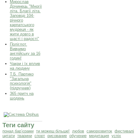
Мирослав
Дочинець "Многії
літа. Благії літа.
Заповіді 104-
річного
карпатського
мудреця - як
жити довго в
щасті і радості"
Поліглот.
Вивчимо
англійську за 16
годин!
Чакри і їх вплив
на людину
Т.Б. Партико
"Загальна
психологія"
(підручник)
365 притч на
щодень
Теги сайту
понад бар’єрами
ти можеш більше!
любов
саморозвиток
фестивалі
цитати
тварини
спорт
рисование
обучение
медитация
успіх