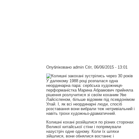
Опубліковано
admin
Сбт, 06/06/2015 - 13:01
У далекому 1988 році розпалася одна
неординарна пара: сербська художниця-
перформаністка Марина Абрамович прийняла
рішення розлучитися зі своїм коханим Уве
Лайсіспеном, більше відомим під псевдонімом
Улай. І, як всі неординарні люди, спосіб
розставання вони вибрали теж нетривіальний і
навіть трохи художньо-драматичний.
Колишні кохані розійшлися по різних сторонах
Великої китайської стіни і попрямували
назустріч одне одному. Коли їх шляхи
зійшлися, вони обнялися востаннє і