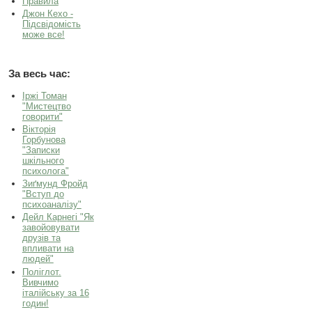
Правила
Джон Кехо -
Підсвідомість
може все!
За весь час:
Іржі Томан
"Мистецтво
говорити"
Вікторія
Горбунова
"Записки
шкільного
психолога"
Зиґмунд Фройд
"Вступ до
психоаналізу"
Дейл Карнегі "Як
завойовувати
друзів та
впливати на
людей"
Поліглот.
Вивчимо
італійську за 16
годин!