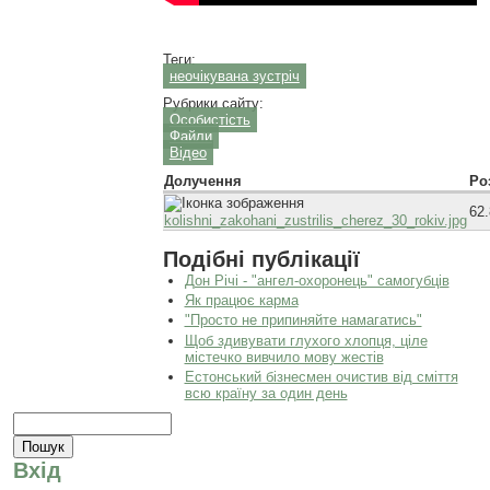
Теги:
неочікувана зустріч
Рубрики сайту:
Особистість
Файли
Відео
Долучення
Ро
62
kolishni_zakohani_zustrilis_cherez_30_rokiv.jpg
Подібні публікації
Дон Річі - "ангел-охоронець" самогубців
Як працює карма
"Просто не припиняйте намагатись"
Щоб здивувати глухого хлопця, ціле
містечко вивчило мову жестів
Естонський бізнесмен очистив від сміття
всю країну за один день
Пошукова форма
Пошук
Вхід