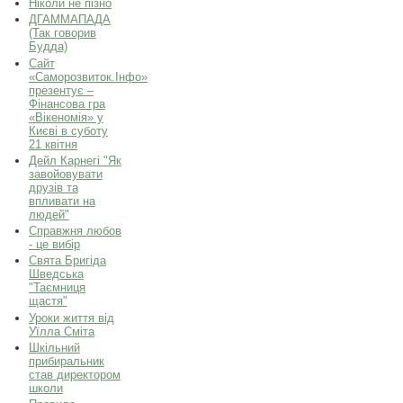
Ніколи не пізно
ДГАММАПАДА
(Так говорив
Будда)
Сайт
«Саморозвиток.Інфо»
презентує –
Фінансова гра
«Вікеномія» у
Києві в суботу
21 квітня
Дейл Карнегі "Як
завойовувати
друзів та
впливати на
людей"
Справжня любов
- це вибір
Свята Бригіда
Шведська
"Таємниця
щастя"
Уроки життя від
Уїлла Сміта
Шкільний
прибиральник
став директором
школи