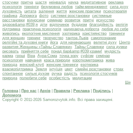
стосунки
притча
щастя
неінвалід
наука
медитативное
реклама
психологія
тренінги
безумовна любов
тайм-менеджмент
сила духу
духовність
цитата
зцілення
життя
женские практики
психотерапія
графика
Допомога
фото
системні розстановки
системные
расстановки
відносини
семинар
розвиток
притчі
искусство
здоров&amp;#039;я
діти
відпочинок
буддизм
благодійність
релігія
підтримка
практична психологія
надихаюча доброта
любов до себе
живопись
екологічне мислення
эзотерика
християнство
тренинги
для женщин
тренинг
творчество
тантра Львів
самопознание
релігійні та духовні книги
йога
для начинающих
велетні духу
Центр
развития Женщины «Тайны Славянки»
Тайны Славянки
сила думки
рисовать
прийняття себе
понад бар&amp;#039;єрами!
мудрість
карма
гроші
Віра
Аура-Сома
точка зору
суфізм
семінар
психология
навчання
краса природи
короткометражка
жива
природа
женский клуб
женские тренинги
езотерика
взаємопідтримка
Земля
інтуїція
цвет
сімейні розстановки
страх
спонтанное
сильні духом
ручка
радість
психологія стосунків
природа
полюбити себе
особистість
медитации
Ще
Головна
|
Про нас
|
Архів
|
Правила
|
Реклама
|
Поділись
|
Допомога
Copyright © 2011-2026 Samorozvytok.info. Всі права захищені.