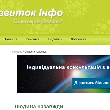
Правила
Реклама
Поділись
Допомога
Головна
» Людина назавжди
Ви є тут
Людина назавжди