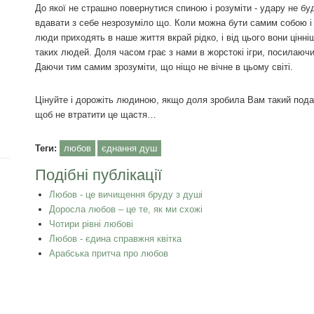
До якої не страшно повернутися спиною і розуміти - удару не буде
вдавати з себе незрозуміло що. Коли можна бути самим собою і 
люди приходять в наше життя вкрай рідко, і від цього вони цінніш
таких людей. Доля часом грає з нами в жорстокі ігри, посилаючи
Даючи тим самим зрозуміти, що ніщо не вічне в цьому світі.
Цінуйте і дорожіть людиною, якщо доля зробила Вам такий пода
щоб не втратити це щастя…
Теги:
любов
єднання душ
Подібні публікації
Любов - це вичищення бруду з душі
Доросла любов – це те, як ми схожі
Чотири рівні любові
Любов - єдина справжня квітка
Арабська притча про любов