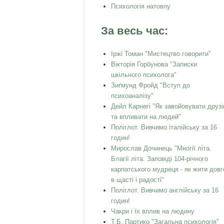
Психологія натовпу
За весь час:
Іржі Томан "Мистецтво говорити"
Вікторія Горбунова "Записки
шкільного психолога"
Зиґмунд Фройд "Вступ до
психоаналізу"
Дейл Карнегі "Як завойовувати друзі
та впливати на людей"
Поліглот. Вивчимо італійську за 16
годин!
Мирослав Дочинець "Многії літа.
Благії літа. Заповіді 104-річного
карпатського мудреця - як жити довг
в щасті і радості"
Поліглот. Вивчимо англійську за 16
годин!
Чакри і їх вплив на людину
Т.Б. Партико "Загальна психологія"