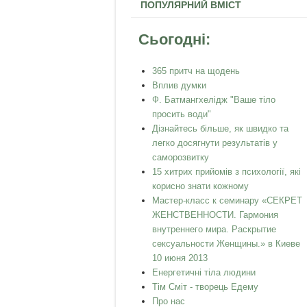
ПОПУЛЯРНИЙ ВМІСТ
Сьогодні:
365 притч на щодень
Вплив думки
Ф. Батмангхелідж "Ваше тіло
просить води"
Дізнайтесь більше, як швидко та
легко досягнути результатів у
саморозвитку
15 хитрих прийомів з психології, які
корисно знати кожному
Мастер-класс к семинару «СЕКРЕТ
ЖЕНСТВЕННОСТИ. Гармония
внутреннего мира. Раскрытие
сексуальности Женщины.» в Киеве
10 июня 2013
Енергетичні тіла людини
Тім Сміт - творець Едему
Про нас