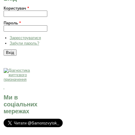
Користувач
*
Пароль
*
Зареєструватися
Забули пароль?
Ми в
соціальних
мережах