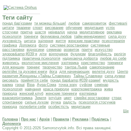
Теги сайту
понад бар’єрами
ти можеш більше!
любов
саморозвиток
фестивалі
цитати
тварини
спорт
рисование
обучение
медитация
успіх
стосунки
притча
щастя
неінвалід
наука
медитативное
реклама
психологія
тренінги
безумовна любов
тайм-менеджмент
сила духу
духовність
цитата
зцілення
життя
женские практики
психотерапія
графика
Допомога
фото
системні розстановки
системные
расстановки
відносини
семинар
розвиток
притчі
искусство
здоров&amp;#039;я
діти
відпочинок
буддизм
благодійність
релігія
підтримка
практична психологія
надихаюча доброта
любов до себе
живопись
екологічне мислення
эзотерика
християнство
тренинги
для женщин
тренинг
творчество
тантра Львів
самопознание
релігійні та духовні книги
йога
для начинающих
велетні духу
Центр
развития Женщины «Тайны Славянки»
Тайны Славянки
сила думки
рисовать
прийняття себе
понад бар&amp;#039;єрами!
мудрість
карма
гроші
Віра
Аура-Сома
точка зору
суфізм
семінар
психология
навчання
краса природи
короткометражка
жива
природа
женский клуб
женские тренинги
езотерика
взаємопідтримка
Земля
інтуїція
цвет
сімейні розстановки
страх
спонтанное
сильні духом
ручка
радість
психологія стосунків
природа
полюбити себе
особистість
медитации
Ще
Головна
|
Про нас
|
Архів
|
Правила
|
Реклама
|
Поділись
|
Допомога
Copyright © 2011-2026 Samorozvytok.info. Всі права захищені.