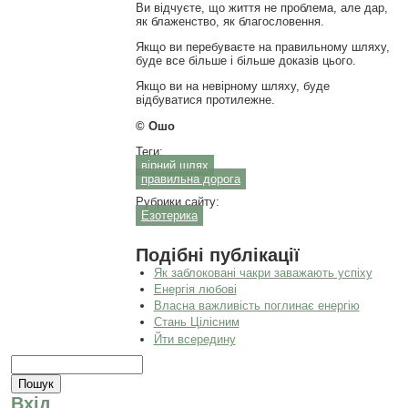
Ви відчуєте, що життя не проблема, але дар,
як блаженство, як благословення.
Якщо ви перебуваєте на правильному шляху,
буде все більше і більше доказів цього.
Якщо ви на невірному шляху, буде
відбуватися протилежне.
© Ошо
Теги:
вірний шлях
правильна дорога
Рубрики сайту:
Езотерика
Подібні публікації
Як заблоковані чакри заважають успіху
Енергія любові
Власна важливість поглинає енергію
Стань Цілісним
Йти всередину
Пошукова форма
Пошук
Вхід