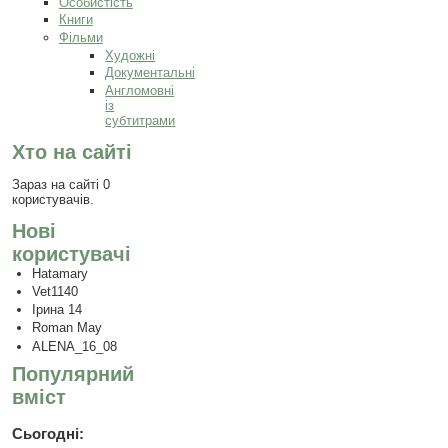
Особистість
Книги
Фільми
Художні
Документальні
Англомовні
із
субтитрами
Хто на сайті
Зараз на сайті 0
користувачів.
Нові
користувачі
Hatamary
Vet1140
Ірина 14
Roman May
ALENA_16_08
Популярний
вміст
Сьогодні: