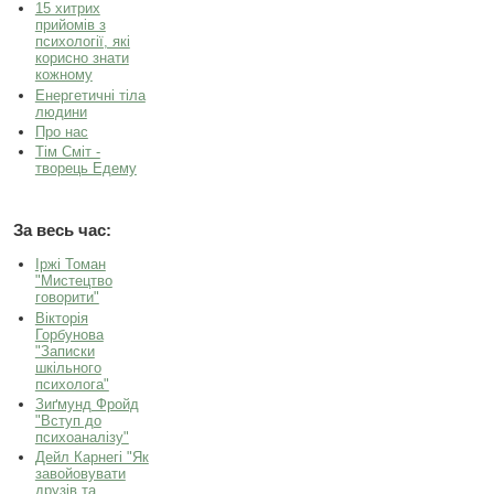
15 хитрих
прийомів з
психології, які
корисно знати
кожному
Енергетичні тіла
людини
Про нас
Тім Сміт -
творець Едему
За весь час:
Іржі Томан
"Мистецтво
говорити"
Вікторія
Горбунова
"Записки
шкільного
психолога"
Зиґмунд Фройд
"Вступ до
психоаналізу"
Дейл Карнегі "Як
завойовувати
друзів та