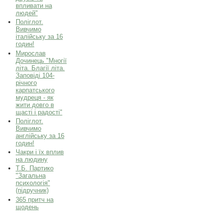
впливати на
людей"
Поліглот.
Вивчимо
італійську за 16
годин!
Мирослав
Дочинець "Многії
літа. Благії літа.
Заповіді 104-
річного
карпатського
мудреця - як
жити довго в
щасті і радості"
Поліглот.
Вивчимо
англійську за 16
годин!
Чакри і їх вплив
на людину
Т.Б. Партико
"Загальна
психологія"
(підручник)
365 притч на
щодень