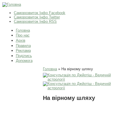
Саморозвиток Інфо Facebook
Саморозвиток Інфо Twitter
Саморозвиток Інфо RSS
Головна
Про нас
Архів
Правила
Реклама
Поділись
Допомога
Ви є тут
Головна
» На вірному шляху
На вірному шляху