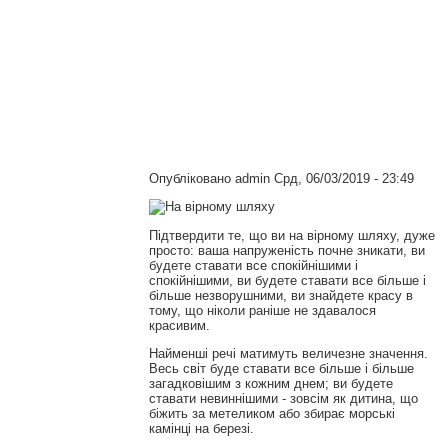
Опубліковано
admin
Срд, 06/03/2019 - 23:49
Підтвердити те, що ви на вірному шляху, дуже
просто: ваша напруженість почне зникати, ви
будете ставати все спокійнішими і
спокійнішими, ви будете ставати все більше і
більше незворушними, ви знайдете красу в
тому, що ніколи раніше не здавалося
красивим.
Найменші речі матимуть величезне значення.
Весь світ буде ставати все більше і більше
загадковішим з кожним днем; ви будете
ставати невиннішими - зовсім як дитина, що
біжить за метеликом або збирає морські
камінці на березі.