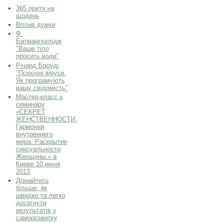
365 притч на
щодень
Вплив думки
Ф.
Батмангхелідж
"Ваше тіло
просить води"
Річард Броуді
"Психічні віруси.
Як програмують
вашу свідомість"
Мастер-класс к
семинару
«СЕКРЕТ
ЖЕНСТВЕННОСТИ.
Гармония
внутреннего
мира. Раскрытие
сексуальности
Женщины.» в
Киеве 10 июня
2013
Дізнайтесь
більше, як
швидко та легко
досягнути
результатів у
саморозвитку