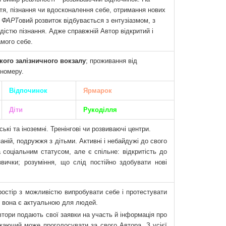
тя, пізнання чи вдосконалення себе, отримання нових
ФАРТ
овий розвиток відбувається з ентузіазмом, з
дістю пізнання. Адже справжній Автор відкритий і
амого себе.
ого залізничного вокзалу
; проживання від
 номеру.
Відпочинок
Ярмарок
Діти
Рукоділля
ькі та іноземні.
Тренінгові чи розвиваючі центри.
аній, подружжя з дітьми. Активні і небайдужі до свого
а соціальним статусом, але є спільне: відкритість до
звички; розуміння, що слід постійно здобувати нові
остір з можливістю випробувати себе і протестувати
и вона є актуальною для людей.
втори подають свої заявки на участь й інформація про
ажаючий може проголосувати за свого Автора. З усієї