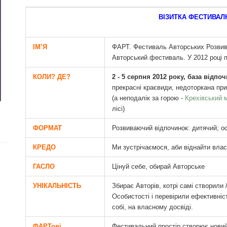
ВІЗИТКА ФЕСТИВАЛ
ІМ’Я
ФАРТ. Фестиваль Авторських Розвива
Авторський фестиваль. У 2012 році 
КОЛИ? ДЕ?
2
-
5 серпня 2012 року, база відпоч
прекрасні краєвиди, недоторкана при
(а неподалік за горою -
Крехівський 
лісі)
ФОРМАТ
Розвиваючий відпочинок: дитячий; ос
КРЕДО
Ми зустрічаємося, аби віднайти вла
ГАСЛО
Цінуй себе, обирай Авторське
УНІКАЛЬНІСТЬ
Збирає Авторів, котрі самі створили
Особистості і перевірили ефективніс
собі, на власному досвіді.
ФАРТові
Фестивальний простір створює новий