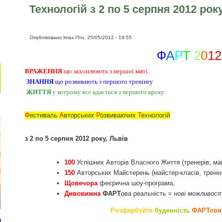
Технологій з 2 по 5 серпня 2012 рок
Опубліковано
lmax
Птн, 25/05/2012 - 19:55
Ф
А
Р
Т
2
0
12
ВРАЖЕННЯ
що захоплюють з першої миті
ЗНАННЯ
що розвивають з першого тренінгу
ЖИТТЯ
у котрому все вдається з першого кроку
Ф
естиваль
А
вторських
Р
озвиваючих
Т
ехнологій
з 2 по 5 серпня 2012 року, Львів
100
Успішних Авторів Власного Життя (тренерів, майс
150
Авторських Майстерень (майстер-класів, тренінг
Щовечора
феєрична шоу-програма;
Дивовижна
ФАРТ
ова реальність =
нові можливості
Розфарбуйте
буденність
ФАРТови