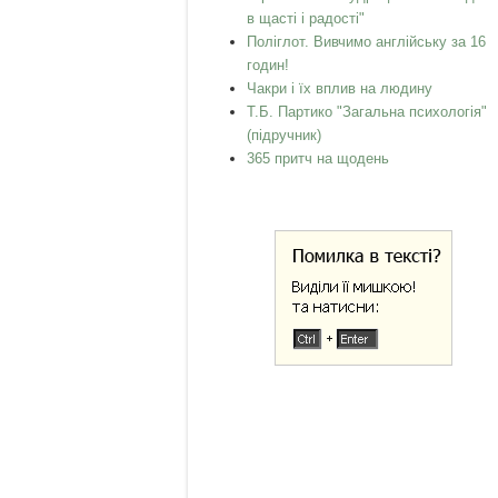
в щасті і радості"
Поліглот. Вивчимо англійську за 16
годин!
Чакри і їх вплив на людину
Т.Б. Партико "Загальна психологія"
(підручник)
365 притч на щодень