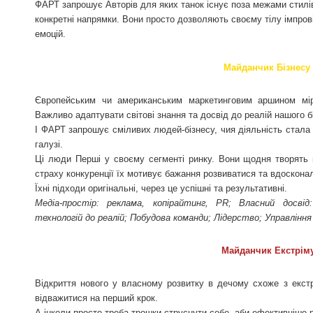
ФАРТ запрошує Авторів для яких танок існує поза межами стилів,
конкретні напрямки. Вони просто дозволяють своєму тілу імпров
емоцій.
Майданчик Бізнесу
Європейським чи американським маркетинговим аршином мір
Важливо адаптувати світові знання та досвід до реалій нашого б
І ФАРТ запрошує сміливих людей-бізнесу, чия діяльність стала
галузі.
Ці люди Перші у своєму сегменті ринку. Вони щодня творять 
страху конкуренції їх мотивує бажання розвиватися та вдоскона
Їхні підходи оригінальні, через це успішні та результативні.
Медіа-простір: реклама, копірайтинг, PR; Власний досвід:
технологій до реалій; Побудова команди; Лідерство; Управління
Майданчик Екстрім
Відкриття нового у власному розвитку в дечому схоже з екст
відважитися на перший крок.
А інколи просто треба трошки струснути себе, аби ефективніше 