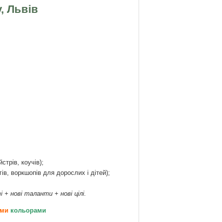
у, Львів
трів, коучів);
ів, воркшопів для дорослих і дітей);
 + нові таланти + нові цілі.
ми
кольорами