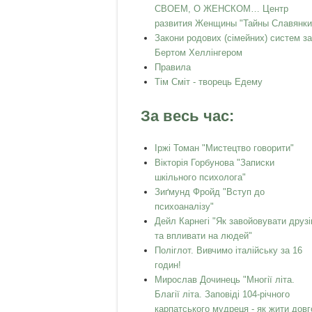
СВОЕМ, О ЖЕНСКОМ… Центр
развития Женщины "Тайны Славянки
Закони родових (сімейних) систем за
Бертом Хеллінгером
Правила
Тім Сміт - творець Едему
За весь час:
Іржі Томан "Мистецтво говорити"
Вікторія Горбунова "Записки
шкільного психолога"
Зиґмунд Фройд "Вступ до
психоаналізу"
Дейл Карнегі "Як завойовувати друзі
та впливати на людей"
Поліглот. Вивчимо італійську за 16
годин!
Мирослав Дочинець "Многії літа.
Благії літа. Заповіді 104-річного
карпатського мудреця - як жити довг