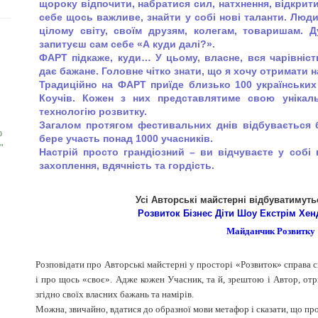
щороку відпочити, набратися сил, натхнення, відкрит
себе щось важливе, знайти у собі нові таланти. Люди
цілому світу, своїм друзям, колегам, товаришам. 
запитуєш сам себе «А куди далі?».
ФАРТ підкаже, куди… У цьому, власне, вся чарівніс
дає бажане. Головне чітко знати, що я хочу отримати 
Традиційно на ФАРТ приїде близько 100 українських
Коучів. Кожен з них представлятиме свою унікаль
технологію розвитку.
Загалом протягом фестивальних днів відбувається б
р
бере участь понад 1000 учасників.
"
Настрій просто грандіозний – ви відчуваєте у собі п
захоплення, вдячність та гордість.
Усі Авторські майстерні відбуватимуть
Розвиток Бізнес Діти Шоу Екстрім Хе
Майданчик Розвитку
Розповідати про Авторські майстерні у просторі «Розвиток» справа с
і про щось «своє». Адже кожен Учасник, та й, зрештою і Автор, отр
згідно своїх власних бажань та намірів.
Можна, звичайно, вдатися до образної мови метафор і сказати, що пр