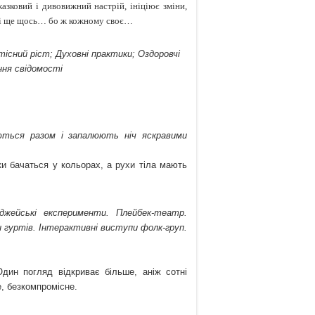
азковий і дивовижний настрій, ініціює зміни,
… і ще щось… бо ж кожному своє…
тісний ріст; Духовні практики; Оздоровчі
ня свідомості
ються разом і запалюють ніч яскравими
ки бачаться у кольорах, а рухи тіла мають
джейські експерименти. Плейбек-театр.
пи гуртів. Інтерактивні виступи фолк-груп.
Один погляд відкриває більше, аніж сотні
е, безкомпромісне.