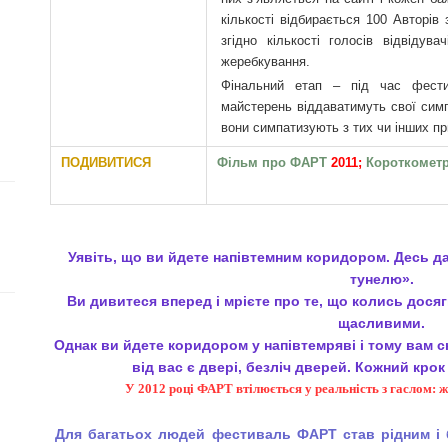
кількості відбирається 100 Авторів
згідно кількості голосів відвіду
жеребкування.
Фінальний етап – під час фест
майстерень віддаватимуть свої симп
вони симпатизують з тих чи інших пр
ПОДИВИТИСЯ
Фільм про ФАРТ
2011;
Короткометр
Уявіть, що ви йдете напівтемним коридором. Десь да
тунелю».
Ви дивитеся вперед і мрієте про те, що колись досягн
щасливими.
Однак ви йдете коридором у напівтемряві і тому вам с
від вас є двері, безліч дверей. Кожний крок
У 2012 році ФАРТ втілюється у реальність з гаслом: ж
Для багатьох людей фестиваль ФАРТ став рідним і 