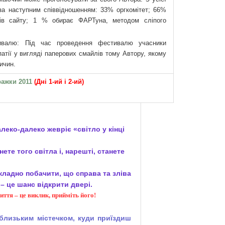
 за наступним співвідношенням: 33% оргкомітет; 66%
вачів сайту; 1 % обирає ФАРТуна, методом сліпого
ивалю: Під час проведення фестивалю учасники
атії у вигляді паперових смайлів тому Автору, якому
ичин.
ажки 2011
(Дні 1-ий і 2-ий)
леко-далеко жевріє «світло у кінці
ете того світла і, нарешті, станете
кладно побачити, що справа та зліва
 – це шанс відкрити двері.
иття – це виклик, прийміть його!
близьким містечком, куди приїздиш