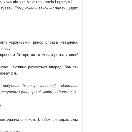
 хоча під час майстер-класів і присутні
ізувати. Тому кожний танок – спалах щирих
яти український ринок справа невдячна.
ізнесу.
 проявом Авторства та Новаторства у своїй
нове і активно рухаються вперед. Замість
люватися.
 побудова бізнесу; інновації, адаптація
 ресурсами (час, гроші, люди, інформація)
у
ремальним вчинком. В обох випадках слід
рухатися далі.