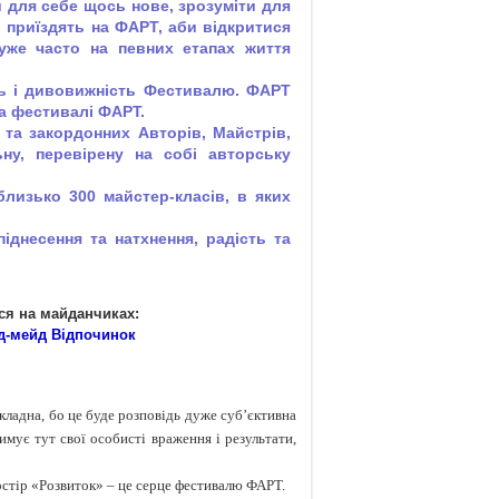
и для себе щось нове, зрозуміти для
 приїздять на ФАРТ, аби відкритися
Дуже часто на певних етапах життя
ть і дивовижність Фестивалю. ФАРТ
на фестивалі ФАРТ.
 та закордонних Авторів, Майстрів,
ну, перевірену на собі авторську
лизько 300 майстер-класів, в яких
іднесення та натхнення, радість та
ся на майданчиках:
нд-мейд Відпочинок
кладна, бо це буде розповідь дуже суб’єктивна
имує тут свої особисті враження і результати,
остір «Розвиток» – це серце фестивалю ФАРТ.