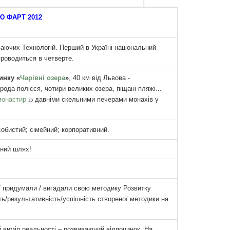
Ю ФАРТ 2012
ючих Технологій. Перший в Україні національний
проводиться в четверте.
инку «
Чарівні озера
»
, 40 км від Львова -
рода полісся, чотири великих озера, піщані пляжі
...
монастир
із
давніми скельними печерами монахів у
обистий; сімейний; корпоративний.
сний шлях
!
 / придумали / вигадали свою методику Розвитку
ть/результативність/успішність створеної методики на
 вимір реальності – розвиваючий відпочинок. На