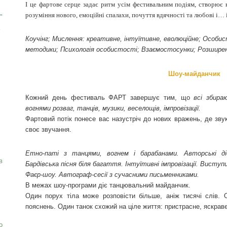
І це фартове серце задає ритм усім фестивальним подіям, створює к
розуміння нового, емоційні спалахи, почуття вдячності та любові і
"
Коучінг; Мислення: креативне, інтуїтивне, еволюційне; Особис
методики; Психологія особистості; Взаємостосунки; Розширен
Шоу-майданчик
Кожний день фестиваль ФАРТ завершує тим, що
всі збира
вогнями розваг, танців, музики, веселощів, імпровізації.
Фартовий потік понесе вас назустріч до нових вражень, де зву
своє звучання.
Етно-паті з танцями, вогнем і барабанами. Авторські ді
в
Бардівська пісня біля багаття. Інтуїтивні імпровізації. Висту
Фаєр-шоу. Автограф-сесії з сучасними письменниками
.
В межах шоу-програми діє танцювальний майданчик.
Один порух тіла може розповісти більше, аніж тисячі слів. 
пояснень. Один танок схожий на ціле життя: пристрасне, яскрав
о