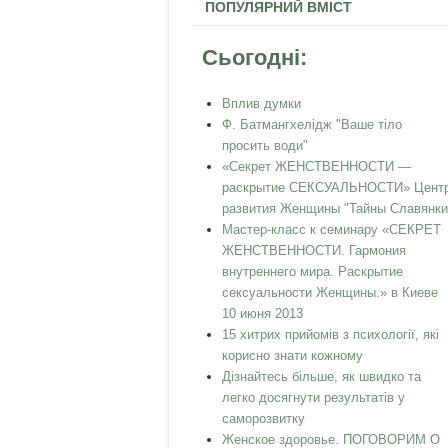
ПОПУЛЯРНИЙ ВМІСТ
Сьогодні:
Вплив думки
Ф. Батмангхелідж "Ваше тіло
просить води"
«Секрет ЖЕНСТВЕННОСТИ —
раскрытие СЕКСУАЛЬНОСТИ» Цент
развития Женщины "Тайны Славянки
Мастер-класс к семинару «СЕКРЕТ
ЖЕНСТВЕННОСТИ. Гармония
внутреннего мира. Раскрытие
сексуальности Женщины.» в Киеве
10 июня 2013
15 хитрих прийомів з психології, які
корисно знати кожному
Дізнайтесь більше, як швидко та
легко досягнути результатів у
саморозвитку
Женское здоровье. ПОГОВОРИМ О