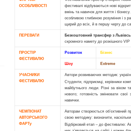
ОСОБЛИВОСТІ
фестивалі відбуваються нові відкрит
вмінь та навичок для життя і бізнесу.
особливою глибиною розуміння і з ра
щирий до всіх, й в першу чергу до с
ПЕРЕВАГИ
Безкоштовний трансфер з Львівськ
скромного намету до розкішного VIP
ПРОСТІР
Розвиток
Бізнес
ФЕСТИВАЛЮ
Шоу
Extreme
УЧАСНИКИ
Автори розвиваючих методик: українс
ФЕСТИВАЛЮ
Студенти, підприємці, керівники комп
майбутнього люди. Різні за віком т
нового; готовність змінювати свої 
навички.
ЧЕМПІОНАТ
Авторам створюється об’єктивний пр
АВТОРСЬКОГО
свою методику: визначити, наскільк
ФАРТу
Відбірковий етап – до фестивалю: А
них з’являється на сайті і кожен б