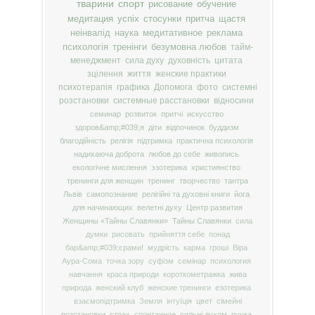
тварини
спорт
рисование
обучение
медитация
успіх
стосунки
притча
щастя
неінвалід
наука
медитативное
реклама
психологія
тренінги
безумовна любов
тайм-
менеджмент
сила духу
духовність
цитата
зцілення
життя
женские практики
психотерапія
графика
Допомога
фото
системні
розстановки
системные расстановки
відносини
семинар
розвиток
притчі
искусство
здоров&amp;#039;я
діти
відпочинок
буддизм
благодійність
релігія
підтримка
практична психологія
надихаюча доброта
любов до себе
живопись
екологічне мислення
эзотерика
християнство
тренинги для женщин
тренинг
творчество
тантра
Львів
самопознание
релігійні та духовні книги
йога
для начинающих
велетні духу
Центр развития
Женщины «Тайны Славянки»
Тайны Славянки
сила
думки
рисовать
прийняття себе
понад
бар&amp;#039;єрами!
мудрість
карма
гроші
Віра
Аура-Сома
точка зору
суфізм
семінар
психология
навчання
краса природи
короткометражка
жива
природа
женский клуб
женские тренинги
езотерика
взаємопідтримка
Земля
інтуїція
цвет
сімейні
розстановки
страх
спонтанное
сильні духом
ручка