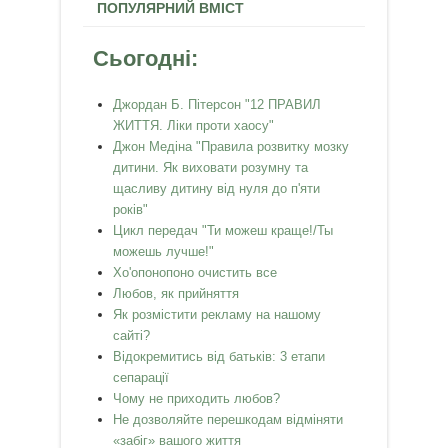
ПОПУЛЯРНИЙ ВМІСТ
Сьогодні:
Джордан Б. Пітерсон "12 ПРАВИЛ
ЖИТТЯ. Ліки проти хаосу"
Джон Медіна "Правила розвитку мозку
дитини. Як виховати розумну та
щасливу дитину від нуля до п'яти
років"
Цикл передач "Ти можеш краще!/Ты
можешь лучше!"
Хо'опонопоно очистить все
Любов, як прийняття
Як розмістити рекламу на нашому
сайті?
Відокремитись від батьків: 3 етапи
сепарації
Чому не приходить любов?
Не дозволяйте перешкодам відміняти
«забіг» вашого життя