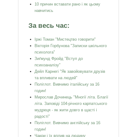
10 причин вставати рано і як цьому
навчитись
За весь час:
Іржі Томан "Мистецтво говорити"
Вікторія Горбунова "Записки шкільного
психолога"
Зиґмунд Фройд "Вступ до
психоаналізу"
Дейл Карнегі "Як завойовувати друзів
та впливати на людей"
Поліглот. Вивчимо італійську за 16
годин!
Мирослав Дочинець "Многії літа. Благії
літа. Заповіді 104-річного карпатського
мудреця - як жити довго в щасті і
радості"
Поліглот. Вивчимо англійську за 16
годин!
Чакри і їх вплив на людину