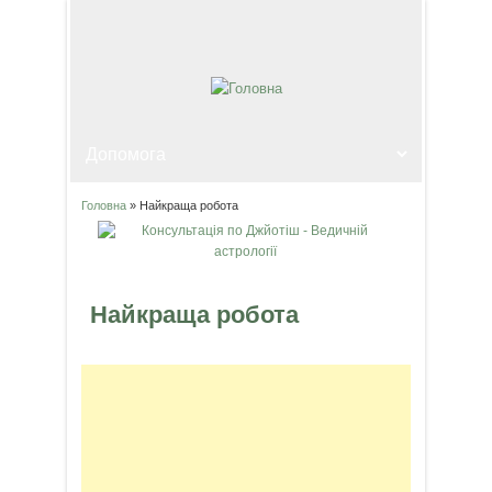
Головна
» Найкраща робота
Ви є тут
Найкраща робота