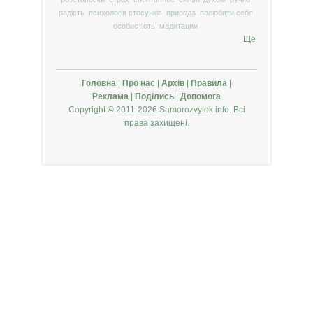
радість
психологія стосунків
природа
полюбити себе
особистість
медитации
Ще
Головна
|
Про нас
|
Архів
|
Правила
|
Реклама
|
Поділись
|
Допомога
Copyright © 2011-2026 Samorozvytok.info. Всі
права захищені.