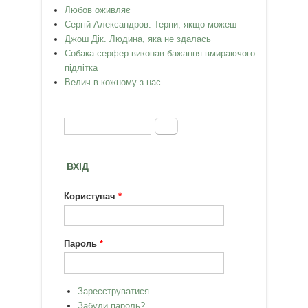
Любов оживляє
Сергій Александров. Терпи, якщо можеш
Джош Дік. Людина, яка не здалась
Собака-серфер виконав бажання вмираючого
підлітка
Велич в кожному з нас
Пошук
Пошукова форма
ВХІД
Користувач
*
Пароль
*
Зареєструватися
Забули пароль?