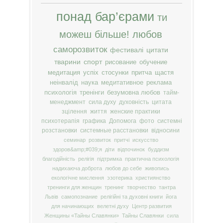
понад бар’єрами
ти
можеш більше!
любов
саморозвиток
фестивалі
цитати
тварини
спорт
рисование
обучение
медитация
успіх
стосунки
притча
щастя
неінвалід
наука
медитативное
реклама
психологія
тренінги
безумовна любов
тайм-
менеджмент
сила духу
духовність
цитата
зцілення
життя
женские практики
психотерапія
графика
Допомога
фото
системні
розстановки
системные расстановки
відносини
семинар
розвиток
притчі
искусство
здоров&amp;#039;я
діти
відпочинок
буддизм
благодійність
релігія
підтримка
практична психологія
надихаюча доброта
любов до себе
живопись
екологічне мислення
эзотерика
християнство
тренинги для женщин
тренинг
творчество
тантра
Львів
самопознание
релігійні та духовні книги
йога
для начинающих
велетні духу
Центр развития
Женщины «Тайны Славянки»
Тайны Славянки
сила