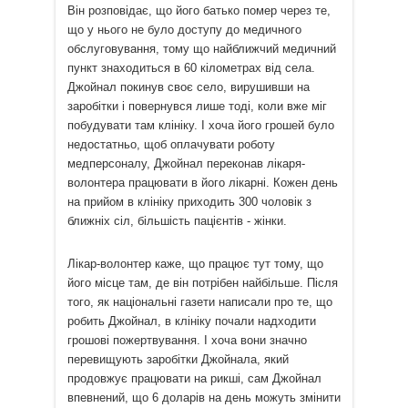
Він розповідає, що його батько помер через те,
що у нього не було доступу до медичного
обслуговування, тому що найближчий медичний
пункт знаходиться в 60 кілометрах від села.
Джойнал покинув своє село, вирушивши на
заробітки і повернувся лише тоді, коли вже міг
побудувати там клініку.
І хоча його грошей було
недостатньо, щоб оплачувати роботу
медперсоналу, Джойнал переконав лікаря-
волонтера працювати в його лікарні.
Кожен день
на прийом в клініку приходить 300 чоловік з
ближніх сіл, більшість пацієнтів - жінки.
Лікар-волонтер каже, що працює тут тому, що
його місце там, де він потрібен найбільше.
Після
того, як національні газети написали про те, що
робить Джойнал, в клініку почали надходити
грошові пожертвування.
І хоча вони значно
перевищують заробітки Джойнала, який
продовжує працювати на рикші, сам Джойнал
впевнений, що 6 доларів на день можуть змінити