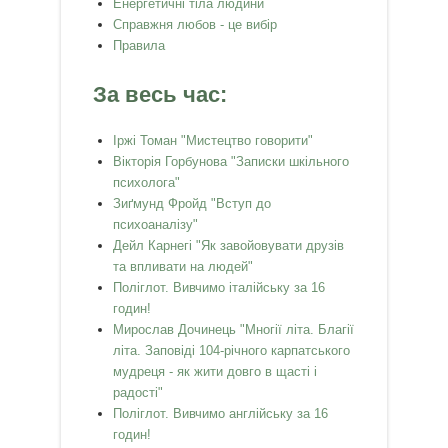
Енергетичні тіла людини
Справжня любов - це вибір
Правила
За весь час:
Іржі Томан "Мистецтво говорити"
Вікторія Горбунова "Записки шкільного
психолога"
Зиґмунд Фройд "Вступ до
психоаналізу"
Дейл Карнегі "Як завойовувати друзів
та впливати на людей"
Поліглот. Вивчимо італійську за 16
годин!
Мирослав Дочинець "Многії літа. Благії
літа. Заповіді 104-річного карпатського
мудреця - як жити довго в щасті і
радості"
Поліглот. Вивчимо англійську за 16
годин!