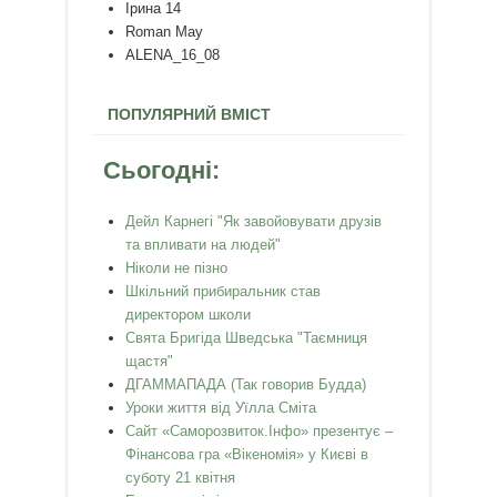
Ірина 14
Roman May
ALENA_16_08
ПОПУЛЯРНИЙ ВМІСТ
Сьогодні:
Дейл Карнегі "Як завойовувати друзів
та впливати на людей"
Ніколи не пізно
Шкільний прибиральник став
директором школи
Свята Бригіда Шведська "Таємниця
щастя"
ДГАММАПАДА (Так говорив Будда)
Уроки життя від Уїлла Сміта
Сайт «Саморозвиток.Інфо» презентує –
Фінансова гра «Вікеномія» у Києві в
суботу 21 квітня