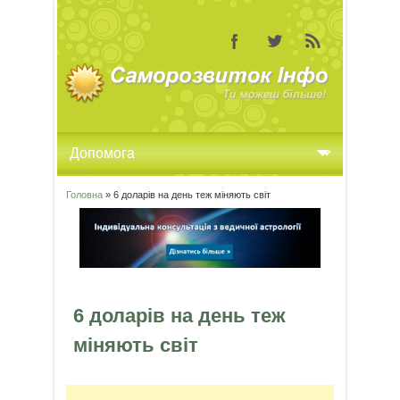
Головна
» 6 доларів на день теж міняють світ
Ви є тут
6 доларів на день теж
міняють світ