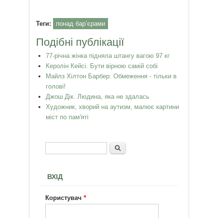
Теги:
понад бар’єрами
Подібні публікації
77-річна жінка підняла штангу вагою 97 кг
Керолін Кейсі. Бути вірною самій собі
Майлз Хілтон Барбер: Обмеження - тільки в
голові!
Джош Дік. Людина, яка не здалась
Художник, хворий на аутизм, малює картини
міст по пам'яті
Пошук
Пошукова форма
ВХІД
Користувач
*