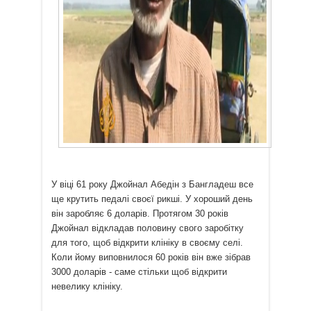
У віці 61 року Джойнал Абедін з Бангладеш все
ще крутить педалі своєї рикші.
У хороший день
він заробляє 6 доларів.
Протягом 30 років
Джойнал відкладав половину свого заробітку
для того, щоб відкрити клініку в своєму селі.
Коли йому виповнилося 60 років він вже зібрав
3000 доларів - саме стільки щоб відкрити
невелику клініку.