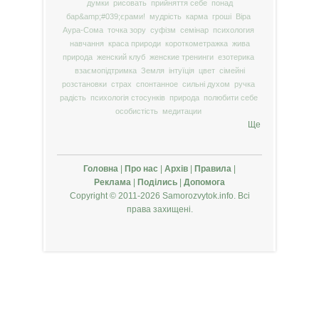
думки
рисовать
прийняття себе
понад
бар&amp;#039;єрами!
мудрість
карма
гроші
Віра
Аура-Сома
точка зору
суфізм
семінар
психология
навчання
краса природи
короткометражка
жива
природа
женский клуб
женские тренинги
езотерика
взаємопідтримка
Земля
інтуїція
цвет
сімейні
розстановки
страх
спонтанное
сильні духом
ручка
радість
психологія стосунків
природа
полюбити себе
особистість
медитации
Ще
Головна
|
Про нас
|
Архів
|
Правила
|
Реклама
|
Поділись
|
Допомога
Copyright © 2011-2026 Samorozvytok.info. Всі
права захищені.